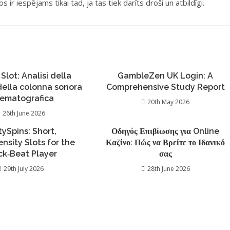
s ir iespējams tikai tad, ja tas tiek darīts droši un atbildīgi.
 Slot: Analisi della
GambleZen UK Login: A
 della colonna sonora
Comprehensive Study Report
nematografica
20th May 2026
26th June 2026
tySpins: Short,
Οδηγός Επιβίωσης για Online
ensity Slots for the
Καζίνο: Πώς να Βρείτε το Ιδανικό
ck‑Beat Player
σας
29th July 2026
28th June 2026