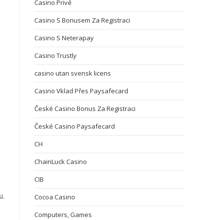
Casino Privé
Casino S Bonusem Za Registraci
Casino S Neterapay
Casino Trustly
casino utan svensk licens
Casino Vklad Přes Paysafecard
České Casino Bonus Za Registraci
České Casino Paysafecard
CH
ChainLuck Casino
CIB
i.
Cocoa Casino
Computers, Games