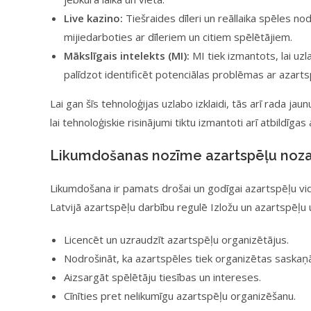
Live kazino:
Tiešraides dīleri un reāllaika spēles no
mijiedarboties ar dīleriem un citiem spēlētājiem.
Mākslīgais intelekts (MI):
MI tiek izmantots, lai uz
palīdzot identificēt potenciālas problēmas ar azart
Lai gan šīs tehnoloģijas uzlabo izklaidi, tās arī rada jau
lai tehnoloģiskie risinājumi tiktu izmantoti arī atbildīgas
Likumdošanas nozīme azartspēļu noz
Likumdošana ir pamats drošai un godīgai azartspēļu videi
Latvijā azartspēļu darbību regulē Izložu un azartspēļu 
Licencēt un uzraudzīt azartspēļu organizētājus.
Nodrošināt, ka azartspēles tiek organizētas saskaņ
Aizsargāt spēlētāju tiesības un intereses.
Cīnīties pret nelikumīgu azartspēļu organizēšanu.