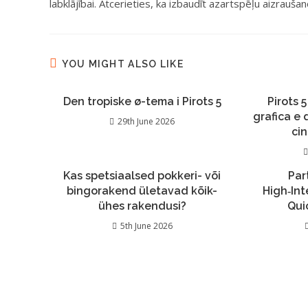
labklājībai. Atcerieties, ka izbaudīt azartspēļu aizraušano
YOU MIGHT ALSO LIKE
Den tropiske ø-tema i Pirots 5
Pirots 5
grafica e
29th June 2026
ci
Kas spetsiaalsed pokkeri- või
Par
bingorakend ületavad kõik-
High‑Int
ühes rakendusi?
Qui
5th June 2026