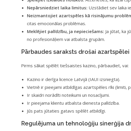
Nepārsniedziet laika limitus:
Uzstādiet sev laika i
Neizmantojiet azartspēles kā risinājumu probl
citas emocionālas problēmas.
Meklējiet palīdzību, ja nepieciešams:
Ja jūtat, ka 
no profesionāļiem vai atbalsta grupām.
Pārbaudes saraksts drošai azartspēlei
Pirms sākat spēlēt tiešsaistes kazino, pārbaudiet, vai:
Kazino ir derīga licence Latvijā (IAUI izsniegta).
Vietnē ir pieejami atbildīgas azartspēles rīki (limiti, 
Ir skaidri norādīti noteikumi un nosacījumi.
Ir pieejama klientu atbalsta dienesta palīdzība.
Jūs pats jūtaties gatavs spēlēt atbildīgi.
Regulējuma un tehnoloģiju sinerģija dr