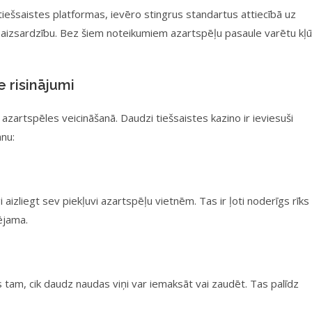
tiešsaistes platformas, ievēro stingrus standartus attiecībā uz
aizsardzību. Bez šiem noteikumiem azartspēļu pasaule varētu kļū
e risinājumi
azartspēles veicināšanā. Daudzi tiešsaistes kazino ir ieviesuši
anu:
gi aizliegt sev piekļuvi azartspēļu vietnēm. Tas ir ļoti noderīgs rīks
ējama.
s tam, cik daudz naudas viņi var iemaksāt vai zaudēt. Tas palīdz