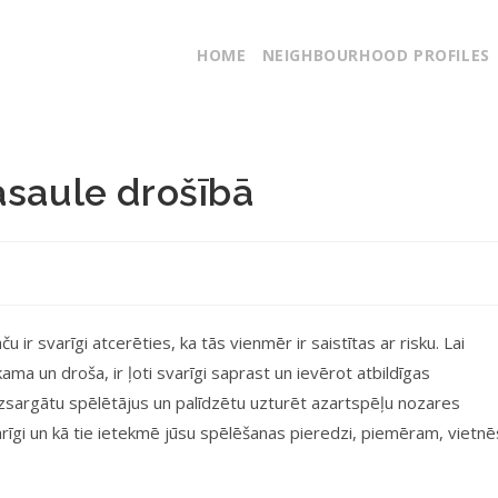
HOME
NEIGHBOURHOOD PROFILES
asaule drošībā
u ir svarīgi atcerēties, ka tās vienmēr ir saistītas ar risku. Lai
ama un droša, ir ļoti svarīgi saprast un ievērot atbildīgas
 aizsargātu spēlētājus un palīdzētu uzturēt azartspēļu nozares
varīgi un kā tie ietekmē jūsu spēlēšanas pieredzi, piemēram, vietnē