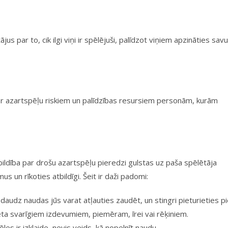
s par to, cik ilgi viņi ir spēlējuši, palīdzot viņiem apzināties savu
 par azartspēļu riskiem un palīdzības resursiem personām, kurām
tbildība par drošu azartspēļu pieredzi gulstas uz paša spēlētāja
s un rīkoties atbildīgi. Šeit ir daži padomi:
 daudz naudas jūs varat atļauties zaudēt, un stingri pieturieties p
ēta svarīgiem izdevumiem, piemēram, īrei vai rēķiniem.
les ir izklaide, nevis veids, kā nopelnīt naudu.