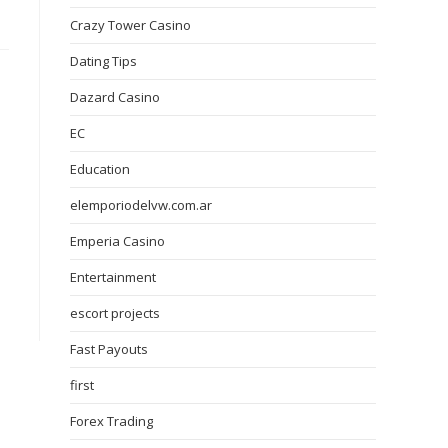
Crazy Tower Сasino
Dating Tips
Dazard Casino
EC
Education
elemporiodelvw.com.ar
Emperia Casino
Entertainment
escort projects
Fast Payouts
first
Forex Trading