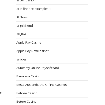
ai companion
ai in finance examples 1
AI News
ai-girlfriend
all_BAz
Apple Pay Casino
Apple Pay Nettikasinot
articles
Automaty Online Paysafecard
Bananzia Casino
Beste Ausländische Online Casinos
ie
Betcleo Casino
Betero Casino