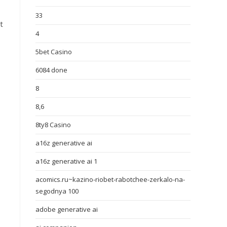
33
t
4
5bet Casino
6084 done
8
8,6
8ty8 Casino
a16z generative ai
a16z generative ai 1
acomics.ru~kazino-riobet-rabotchee-zerkalo-na-
segodnya 100
adobe generative ai