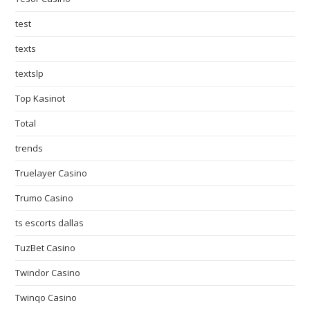
test
texts
textslp
Top Kasinot
Total
trends
Truelayer Casino
Trumo Casino
ts escorts dallas
TuzBet Casino
Twindor Casino
Twinqo Casino