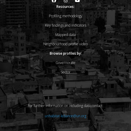
Resources:
Profiling methodology
Key findings and indicators
Mapped data
Neighbourhood profile video
Browse profiles by:
Governorate
Sector
For further information on including data,contact:
unhabitat-lebanon@un.org