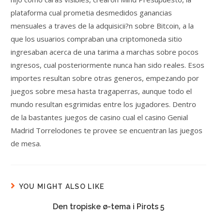
plataforma cual prometia desmedidos ganancias
mensuales a traves de la adquisicii?n sobre Bitcoin, a la
que los usuarios compraban una criptomoneda sitio
ingresaban acerca de una tarima a marchas sobre pocos
ingresos, cual posteriormente nunca han sido reales. Esos
importes resultan sobre otras generos, empezando por
juegos sobre mesa hasta tragaperras, aunque todo el
mundo resultan esgrimidas entre los jugadores. Dentro
de la bastantes juegos de casino cual el casino Genial
Madrid Torrelodones te provee se encuentran las juegos
de mesa.
YOU MIGHT ALSO LIKE
Den tropiske ø-tema i Pirots 5