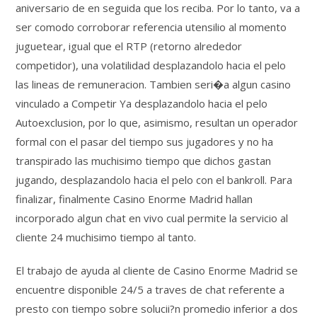
aniversario de en seguida que los reciba. Por lo tanto, va a
ser comodo corroborar referencia utensilio al momento
juguetear, igual que el RTP (retorno alrededor
competidor), una volatilidad desplazandolo hacia el pelo
las lineas de remuneracion. Tambien seri�a algun casino
vinculado a Competir Ya desplazandolo hacia el pelo
Autoexclusion, por lo que, asimismo, resultan un operador
formal con el pasar del tiempo sus jugadores y no ha
transpirado las muchisimo tiempo que dichos gastan
jugando, desplazandolo hacia el pelo con el bankroll. Para
finalizar, finalmente Casino Enorme Madrid hallan
incorporado algun chat en vivo cual permite la servicio al
cliente 24 muchisimo tiempo al tanto.
El trabajo de ayuda al cliente de Casino Enorme Madrid se
encuentre disponible 24/5 a traves de chat referente a
presto con tiempo sobre solucii?n promedio inferior a dos