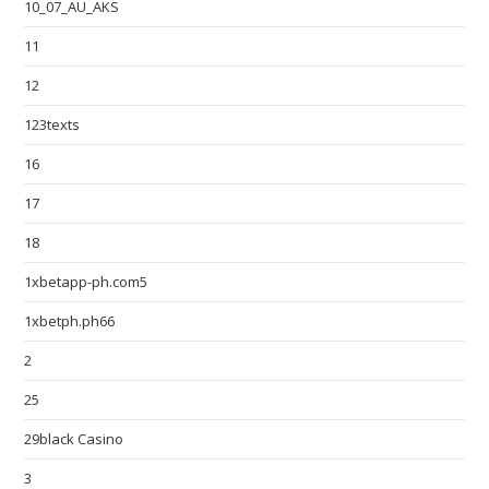
10_07_AU_AKS
11
12
123texts
16
17
18
1xbetapp-ph.com5
1xbetph.ph66
2
25
29black Casino
3