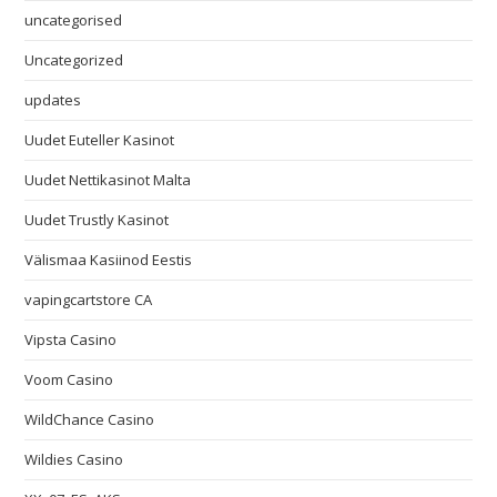
uncategorised
Uncategorized
updates
Uudet Euteller Kasinot
Uudet Nettikasinot Malta
Uudet Trustly Kasinot
Välismaa Kasiinod Eestis
vapingcartstore CA
Vipsta Casino
Voom Casino
WildChance Casino
Wildies Casino