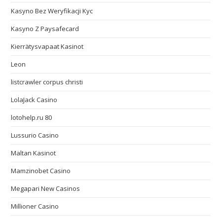
Kasyno Bez Weryfikacji Kyc
Kasyno Z Paysafecard
Kierrätysvapaat Kasinot
Leon
listcrawler corpus christi
LolaJack Casino
lotohelp.ru 80
Lussurio Casino
Maltan Kasinot
Mamzinobet Casino
Megapari New Casinos
Millioner Casino