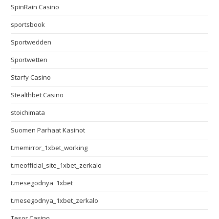
SpinRain Casino
sportsbook
Sportwedden
Sportwetten
Starfy Casino
Stealthbet Casino
stoichimata
Suomen Parhaat Kasinot
t.memirror_1xbet_working
t.meofficial_site_1xbet_zerkalo
t.mesegodnya_1xbet
t.mesegodnya_1xbet_zerkalo
Tesor Casino