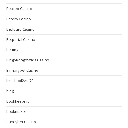
Betcleo Casino
Betero Casino
Betfouru Casino
Betportal Casino
betting
BingoBongoStars Casino
Binnarybet Casino
bkschool2.ru 70
blog
Bookkeeping
bookmaker
Candybet Casino