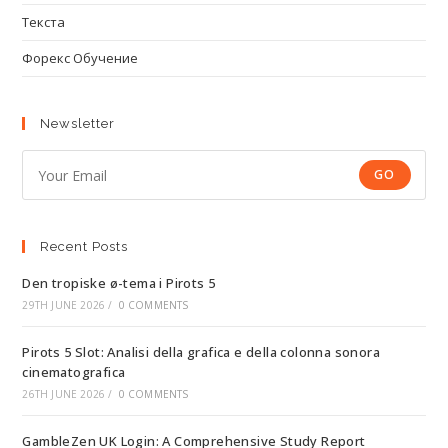
Текста
Форекс Обучение
Newsletter
GO
Recent Posts
Den tropiske ø-tema i Pirots 5
29TH JUNE 2026
/
0 COMMENTS
Pirots 5 Slot: Analisi della grafica e della colonna sonora
cinematografica
26TH JUNE 2026
/
0 COMMENTS
GambleZen UK Login: A Comprehensive Study Report