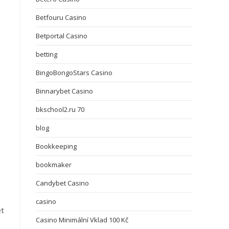
Betfouru Casino
Betportal Casino
betting
BingoBongoStars Casino
Binnarybet Casino
bkschool2.ru 70
blog
Bookkeeping
bookmaker
Candybet Casino
casino
et
Casino Minimální Vklad 100 Kč