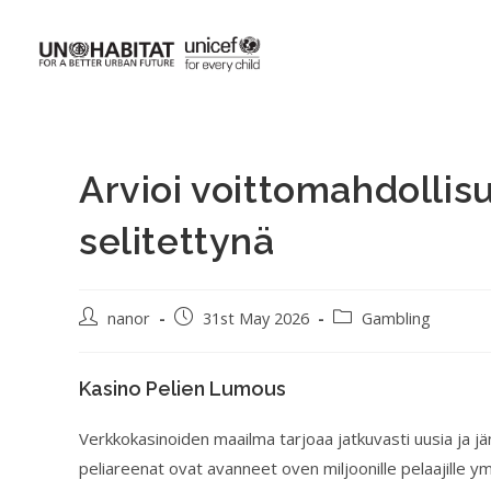
Arvioi voittomahdollis
selitettynä
nanor
31st May 2026
Gambling
Kasino Pelien Lumous
Verkkokasinoiden maailma tarjoaa jatkuvasti uusia ja j
peliareenat ovat avanneet oven miljoonille pelaajille y