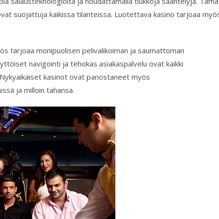
pia salausteknologioita ja noudattamalla tiukkoja sääntelyjä. Tämä
ovat suojattuja kaikissa tilanteissa. Luotettava kasino tarjoaa myö
myös tarjoaa monipuolisen pelivalikoiman ja saumattoman
töiset navigointi ja tehokas asiakaspalvelu ovat kaikki
a. Nykyaikaiset kasinot ovat panostaneet myös
ssä ja milloin tahansa.