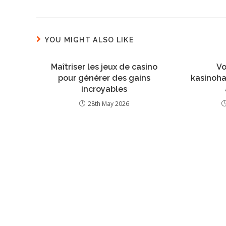
YOU MIGHT ALSO LIKE
Maîtriser les jeux de casino
Vo
pour générer des gains
kasinoha
incroyables
28th May 2026