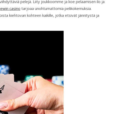
 viihdyttäviä pelejä. Liity joukkoomme ja koe pelaamisen ilo ja
tewin casino
tarjoaa unohtumattomia pelikokemuksia.
ta kiehtovan kohteen kaikille, jotka etsivät jännitystä ja