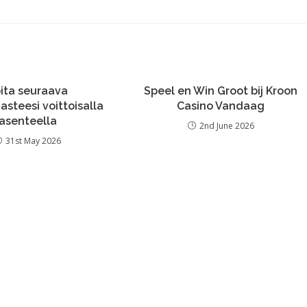
ita seuraava
Speel en Win Groot bij Kroon
asteesi voittoisalla
Casino Vandaag
asenteella
2nd June 2026
31st May 2026