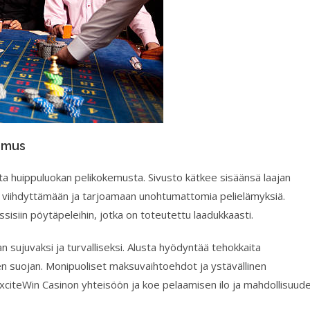
emus
sta huippuluokan pelikokemusta. Sivusto kätkee sisäänsä laajan
ltu viihdyttämään ja tarjoamaan unohtumattomia pelielämyksiä.
ssisiin pöytäpeleihin, jotka on toteutettu laadukkaasti.
 sujuvaksi ja turvalliseksi. Alusta hyödyntää tehokkaita
en suojan. Monipuoliset maksuvaihtoehdot ja ystävällinen
ExciteWin Casinon yhteisöön ja koe pelaamisen ilo ja mahdollisuud