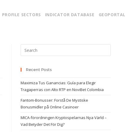
PROFILE SECTORS
INDICATOR DATABASE
GEOPORTAL
Recent Posts
Maximiza Tus Ganancias: Guía para Elegir
Tragaperras con Alto RTP en NoviBet Colombia
Fantom-Bonusser: Forstå De Mystiske
Bonusmidler på Online Casinoer
MICA-förordningen Kryptospelarnas Nya Värld –
Vad Betyder Det För Dig?