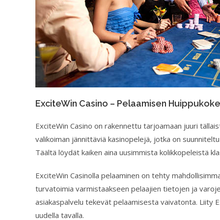
ExciteWin Casino – Pelaamisen Huippukok
ExciteWin Casino on rakennettu tarjoamaan juuri tällai
valikoiman jännittäviä kasinopelejä, jotka on suunnite
Täältä löydät kaiken aina uusimmista kolikkopeleistä kla
ExciteWin Casinolla pelaaminen on tehty mahdollisimman
turvatoimia varmistaakseen pelaajien tietojen ja varoj
asiakaspalvelu tekevät pelaamisesta vaivatonta. Liity 
uudella tavalla.