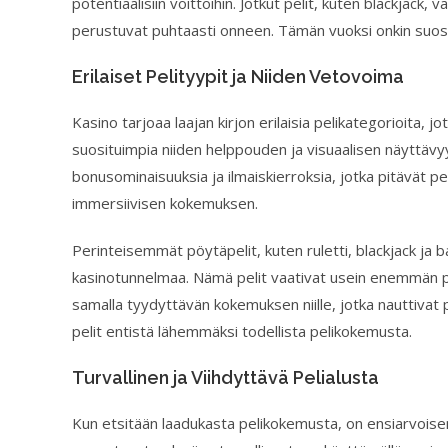
potentiaalisiin voittoihin. Jotkut pelit, kuten blackjack, v
perustuvat puhtaasti onneen. Tämän vuoksi onkin suosi
Erilaiset Pelityypit ja Niiden Vetovoima
Kasino tarjoaa laajan kirjon erilaisia pelikategorioita, j
suosituimpia niiden helppouden ja visuaalisen näyttäv
bonusominaisuuksia ja ilmaiskierroksia, jotka pitävät pel
immersiivisen kokemuksen.
Perinteisemmät pöytäpelit, kuten ruletti, blackjack ja 
kasinotunnelmaa. Nämä pelit vaativat usein enemmän p
samalla tyydyttävän kokemuksen niille, jotka nauttivat
pelit entistä lähemmäksi todellista pelikokemusta.
Turvallinen ja Viihdyttävä Pelialusta
Kun etsitään laadukasta pelikokemusta, on ensiarvoisen t