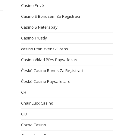
Casino Privé
Casino S Bonusem Za Registraci
Casino S Neterapay
Casino Trustly
casino utan svensk licens
Casino Vklad Přes Paysafecard
České Casino Bonus Za Registraci
České Casino Paysafecard
CH
ChainLuck Casino
CIB
Cocoa Casino