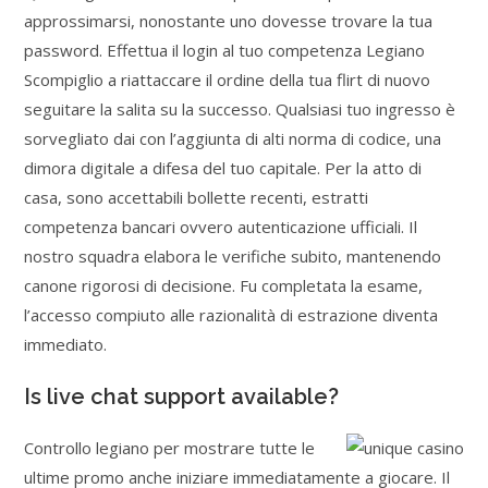
approssimarsi, nonostante uno dovesse trovare la tua
password. Effettua il login al tuo competenza Legiano
Scompiglio a riattaccare il ordine della tua flirt di nuovo
seguitare la salita su la successo. Qualsiasi tuo ingresso è
sorvegliato dai con l’aggiunta di alti norma di codice, una
dimora digitale a difesa del tuo capitale. Per la atto di
casa, sono accettabili bollette recenti, estratti
competenza bancari ovvero autenticazione ufficiali. Il
nostro squadra elabora le verifiche subito, mantenendo
canone rigorosi di decisione. Fu completata la esame,
l’accesso compiuto alle razionalità di estrazione diventa
immediato.
Is live chat support available?
Controllo legiano per mostrare tutte le
ultime promo anche iniziare immediatamente a giocare. Il