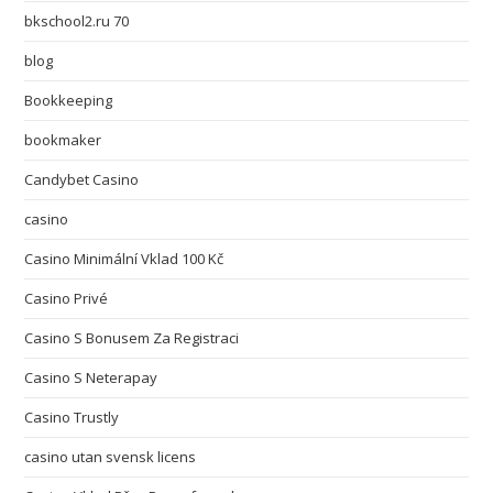
bkschool2.ru 70
blog
Bookkeeping
bookmaker
Candybet Casino
casino
Casino Minimální Vklad 100 Kč
Casino Privé
Casino S Bonusem Za Registraci
Casino S Neterapay
Casino Trustly
casino utan svensk licens