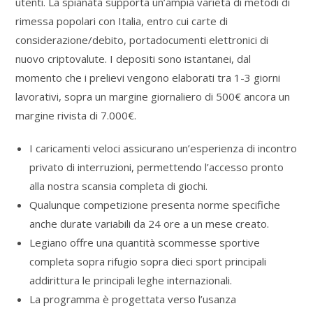
utenti. La spianata supporta un’ampia varietà di metodi di
rimessa popolari con Italia, entro cui carte di
considerazione/debito, portadocumenti elettronici di
nuovo criptovalute. I depositi sono istantanei, dal
momento che i prelievi vengono elaborati tra 1-3 giorni
lavorativi, sopra un margine giornaliero di 500€ ancora un
margine rivista di 7.000€.
I caricamenti veloci assicurano un’esperienza di incontro
privato di interruzioni, permettendo l’accesso pronto
alla nostra scansia completa di giochi.
Qualunque competizione presenta norme specifiche
anche durate variabili da 24 ore a un mese creato.
Legiano offre una quantità scommesse sportive
completa sopra rifugio sopra dieci sport principali
addirittura le principali leghe internazionali.
La programma è progettata verso l’usanza