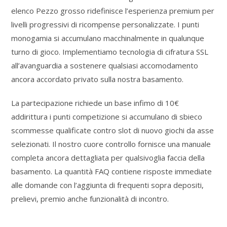
elenco Pezzo grosso ridefinisce l’esperienza premium per
livelli progressivi di ricompense personalizzate. I punti
monogamia si accumulano macchinalmente in qualunque
turno di gioco. Implementiamo tecnologia di cifratura SSL
all’avanguardia a sostenere qualsiasi accomodamento
ancora accordato privato sulla nostra basamento.
La partecipazione richiede un base infimo di 10€
addirittura i punti competizione si accumulano di sbieco
scommesse qualificate contro slot di nuovo giochi da asse
selezionati. Il nostro cuore controllo fornisce una manuale
completa ancora dettagliata per qualsivoglia faccia della
basamento. La quantità FAQ contiene risposte immediate
alle domande con l’aggiunta di frequenti sopra depositi,
prelievi, premio anche funzionalità di incontro.