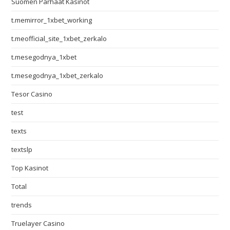
Suomen Parhaat Kasinot
t.memirror_1xbet_working
t.meofficial_site_1xbet_zerkalo
t.mesegodnya_1xbet
t.mesegodnya_1xbet_zerkalo
Tesor Casino
test
texts
textslp
Top Kasinot
Total
trends
Truelayer Casino