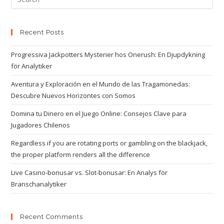
Recent Posts
Progressiva Jackpotters Mysterier hos Onerush: En Djupdykning
för Analytiker
Aventura y Exploración en el Mundo de las Tragamonedas:
Descubre Nuevos Horizontes con Somos
Domina tu Dinero en el Juego Online: Consejos Clave para
Jugadores Chilenos
Regardless if you are rotating ports or gambling on the blackjack,
the proper platform renders all the difference
Live Casino-bonusar vs. Slot-bonusar: En Analys för
Branschanalytiker
Recent Comments