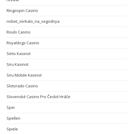
Ringospin Casino
riobet_zerkalo_na_segodnya
Roulo Casino
Royaldogs Casino
Siirto Kasinot
Siru Kasinot
Siru Mobile Kasinot
Slotorado Casino
Slovenské Casino Pro České Hráče
Spei
Spellen
Spiele