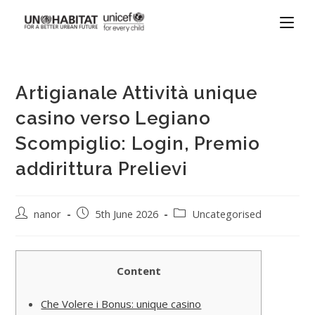
Artigianale Attività unique
casino verso Legiano
Scompiglio: Login, Premio
addirittura Prelievi
nanor
5th June 2026
Uncategorised
Content
Che Volere i Bonus: unique casino