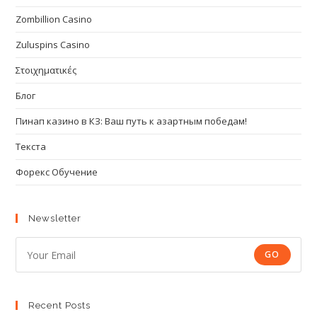
Zombillion Casino
Zuluspins Casino
Στοιχηματικές
Блог
Пинап казино в КЗ: Ваш путь к азартным победам!
Текста
Форекс Обучение
Newsletter
GO
Recent Posts