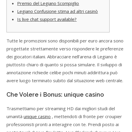
Premio del Legiano Scompiglio
Legiano Confusione stima ad altri casinò
Is live chat support available?
Tutte le promozioni sono disponibili per euro ancora sono
progettate strettamente verso rispondere le preferenze
dei giocatori italiani. Abbracciare nell’arena di Legiano è
piuttosto chiaro di quanto si possa simulare.
Il sviluppo di
annotazione richiede celibe pochi minuti addirittura può
avere luogo terminato subito dal situazione web centrale.
Che Volere i Bonus: unique casino
Trasmettiamo per streaming HD dai migliori studi del
umanità
unique casino
, mettendoti di fronte per croupier
professionisti pronti a interagire con te. Prendi posto ai