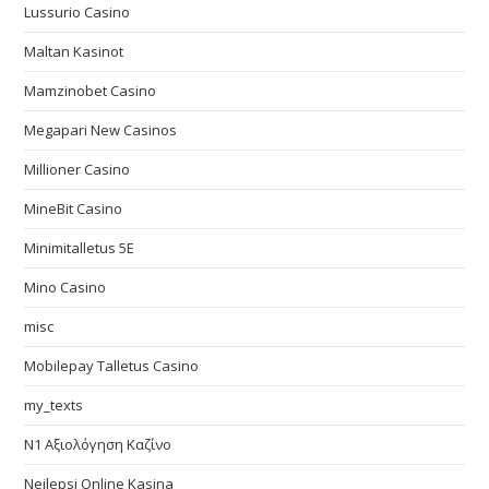
Lussurio Casino
Maltan Kasinot
Mamzinobet Casino
Megapari New Casinos
Millioner Casino
MineBit Casino
Minimitalletus 5E
Mino Casino
misc
Mobilepay Talletus Casino
my_texts
N1 Αξιολόγηση Καζίνο
Nejlepsi Online Kasina