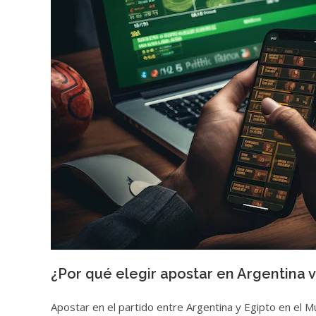
¿Por qué elegir apostar en Argentina v
Apostar en el partido entre Argentina y Egipto en el 