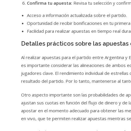
Confirma tu apuesta:
Revisa tu selección y confirm
Acceso a información actualizada sobre el partido.
Oportunidad de recibir bonificaciones en tu primera
Facilidad para realizar apuestas en tiempo real dura
Detalles prácticos sobre las apuestas 
Al realizar apuestas para el partido entre Argentina y 
es importante considerar las alineaciones de ambos eq
jugadores clave. El rendimiento individual de estrell
resultado del partido. Por lo tanto, mantenerse al tanto
Otro aspecto importante son las probabilidades de a
ajustan sus cuotas en función del flujo de dinero y de 
apostar en el momento adecuado para obtener las mej
en vivo, que te permiten realizar apuestas mientras se