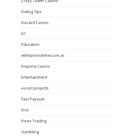
Crazy Tower Сasino
Dating Tips
Dazard Casino
EC
Education
elemporiodelvw.com.ar
Emperia Casino
Entertainment
escort projects
Fast Payouts
first
Forex Trading
Gambling