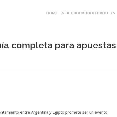
HOME
NEIGHBOURHOOD PROFILES
guía completa para apuestas
nfrentamiento entre Argentina y Egipto promete ser un evento