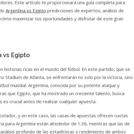
adores. Este artículo te proporcionará una guía completa para
ndo
Argentina vs Egipto
predicciones de expertos, análisis de
r cómo maximizar tus oportunidades y disfrutar de este gran
 vs Egipto
 historias ricas en el mundo del fútbol. En este partido, que se
z Stadium de Atlanta, se enfrentarán no solo por la victoria, sino
útbol mundial. Argentina, conocida por su potente ataque y
ntras que Egipto, que ha mostrado un creciente talento, busca
es crucial antes de realizar cualquier apuesta.
ostador, y en este caso, las casas de apuestas ofrecen cuotas
ria para Argentina están alrededor de 1.36, mientras que las de
 análisis profundo de las estadísticas y rendimiento de ambos