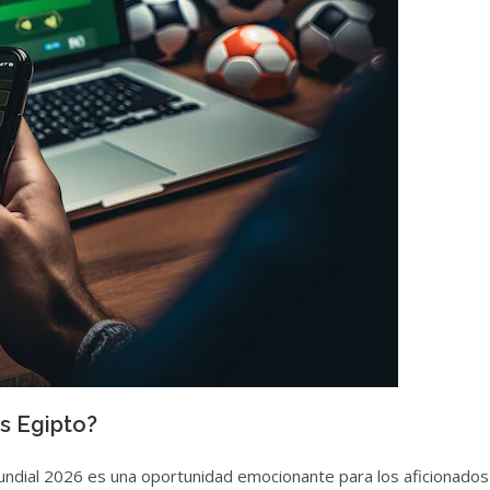
s Egipto?
Mundial 2026 es una oportunidad emocionante para los aficionados