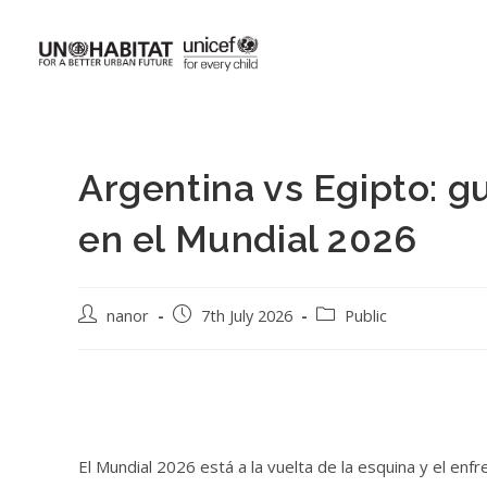
Argentina vs Egipto: 
en el Mundial 2026
nanor
7th July 2026
Public
El Mundial 2026 está a la vuelta de la esquina y el e