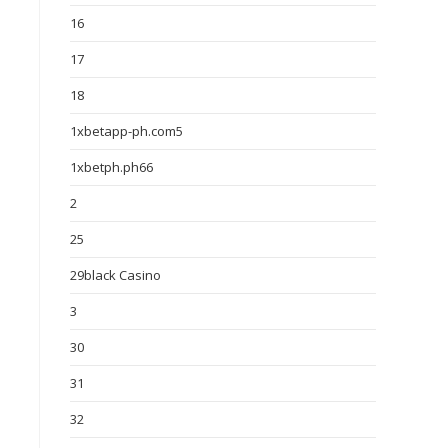
16
17
18
1xbetapp-ph.com5
1xbetph.ph66
2
25
29black Casino
3
30
31
32