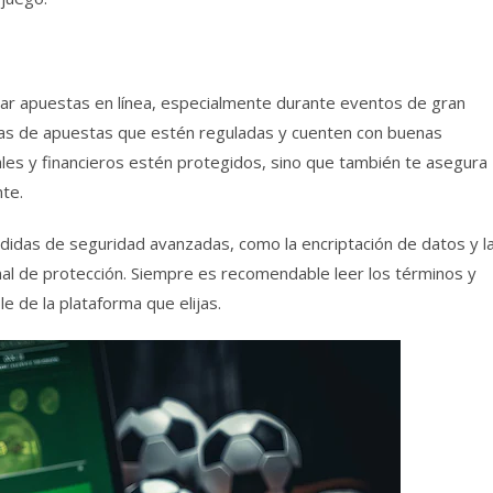
izar apuestas en línea, especialmente durante eventos de gran
sas de apuestas que estén reguladas y cuenten con buenas
les y financieros estén protegidos, sino que también te asegura
te.
das de seguridad avanzadas, como la encriptación de datos y l
onal de protección. Siempre es recomendable leer los términos y
e de la plataforma que elijas.