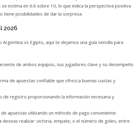
 se estima en 6.6 sobre 10, lo que indica la perspectiva positiva
 tiene posibilidades de dar la sorpresa.
l 2026
o Argentina vs Egipto, aquí te dejamos una guía sencilla para
 reciente de ambos equipos, sus jugadores clave y su desempeño
orma de apuestas confiable que ofrezca buenas cuotas y
 de registro proporcionando la información necesaria y
a de apuestas utilizando un método de pago conveniente.
deseas realizar: victoria, empate, o el número de goles, entre