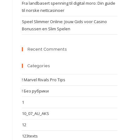
Fra landbasert spenning til digital moro: Din guide
til norske nettcasinoer
Speel Slimmer Online: Jouw Gids voor Casino
Bonussen en Slim Spelen
Recent Comments
Categories
! Marvel Rivals Pro Tips
! Без рубрики
1
10_07_AU_AKS
12
123texts