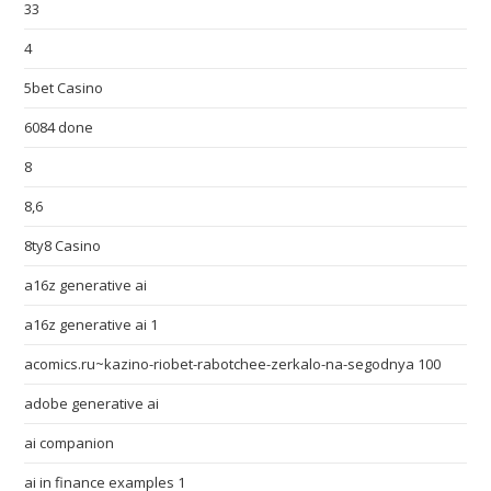
33
4
5bet Casino
6084 done
8
8,6
8ty8 Casino
a16z generative ai
a16z generative ai 1
acomics.ru~kazino-riobet-rabotchee-zerkalo-na-segodnya 100
adobe generative ai
ai companion
ai in finance examples 1