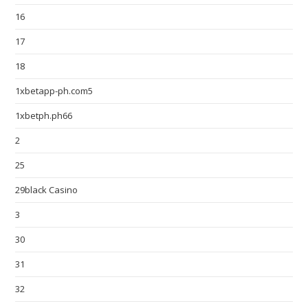
16
17
18
1xbetapp-ph.com5
1xbetph.ph66
2
25
29black Casino
3
30
31
32