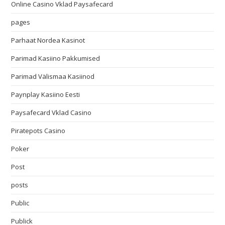
Online Casino Vklad Paysafecard
pages
Parhaat Nordea Kasinot
Parimad Kasiino Pakkumised
Parimad Välismaa Kasiinod
Paynplay Kasiino Eesti
Paysafecard Vklad Casino
Piratepots Casino
Poker
Post
posts
Public
Publick