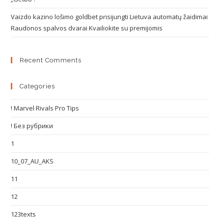
Vaizdo kazino lošimo goldbet prisijungti Lietuva automatų žaidimai
Raudonos spalvos dvarai Kvailiokite su premijomis
Recent Comments
Categories
! Marvel Rivals Pro Tips
! Без рубрики
1
10_07_AU_AKS
11
12
123texts