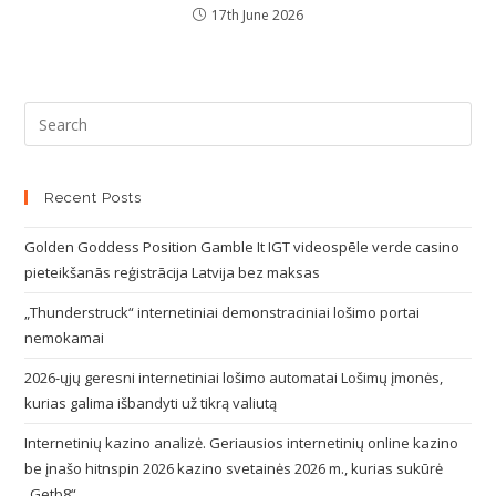
17th June 2026
Recent Posts
Golden Goddess Position Gamble It IGT videospēle verde casino
pieteikšanās reģistrācija Latvija bez maksas
„Thunderstruck“ internetiniai demonstraciniai lošimo portai
nemokamai
2026-ųjų geresni internetiniai lošimo automatai Lošimų įmonės,
kurias galima išbandyti už tikrą valiutą
Internetinių kazino analizė. Geriausios internetinių online kazino
be įnašo hitnspin 2026 kazino svetainės 2026 m., kurias sukūrė
„Getb8“.