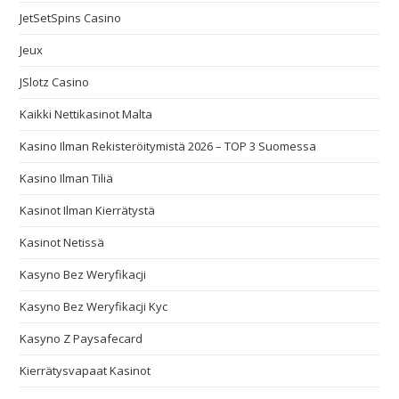
JetSetSpins Casino
Jeux
JSlotz Casino
Kaikki Nettikasinot Malta
Kasino Ilman Rekisteröitymistä 2026 – TOP 3 Suomessa
Kasino Ilman Tiliä
Kasinot Ilman Kierrätystä
Kasinot Netissä
Kasyno Bez Weryfikacji
Kasyno Bez Weryfikacji Kyc
Kasyno Z Paysafecard
Kierrätysvapaat Kasinot