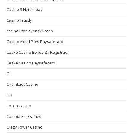
Casino S Neterapay
Casino Trustly
casino utan svensk licens
Casino Vklad Přes Paysafecard
České Casino Bonus Za Registraci
České Casino Paysafecard
CH
ChainLuck Casino
CIB
Cocoa Casino
Computers, Games
Crazy Tower Сasino