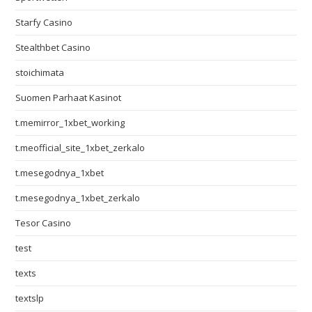
Starfy Casino
Stealthbet Casino
stoichimata
Suomen Parhaat Kasinot
t.memirror_1xbet_working
t.meofficial_site_1xbet_zerkalo
t.mesegodnya_1xbet
t.mesegodnya_1xbet_zerkalo
Tesor Casino
test
texts
textslp