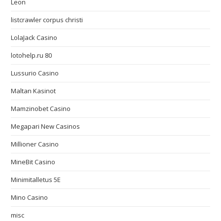
Leon
listcrawler corpus christi
LolaJack Casino
lotohelp.ru 80
Lussurio Casino
Maltan Kasinot
Mamzinobet Casino
Megapari New Casinos
Millioner Casino
MineBit Casino
Minimitalletus 5E
Mino Casino
misc