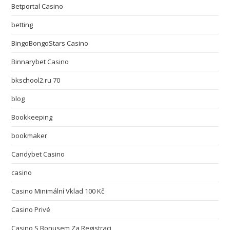
Betportal Casino
betting
BingoBongoStars Casino
Binnarybet Casino
bkschool2.ru 70
blog
Bookkeeping
bookmaker
Candybet Casino
casino
Casino Minimální Vklad 100 Kč
Casino Privé
Casino S Bonusem Za Registraci