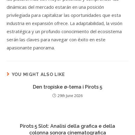
dinámicas del mercado estarán en una posición
privilegiada para capitalizar las oportunidades que esta
industria en expansión ofrece. La adaptabilidad, la visión
estratégica y un profundo conocimiento del ecosistema
serán las claves para navegar con éxito en este
apasionante panorama.
YOU MIGHT ALSO LIKE
Den tropiske ø-tema i Pirots 5
29th June 2026
Pirots 5 Slot: Analisi della grafica e della
colonna sonora cinematografica