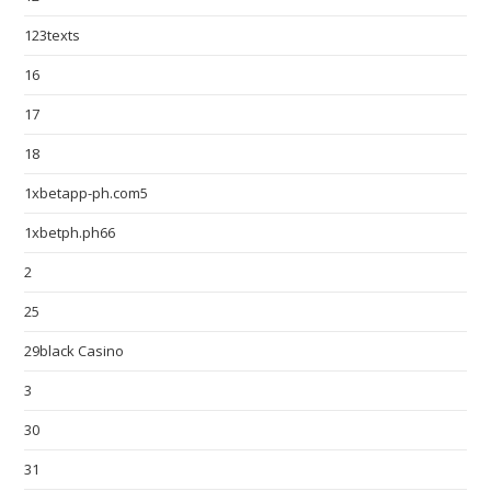
123texts
16
17
18
1xbetapp-ph.com5
1xbetph.ph66
2
25
29black Casino
3
30
31