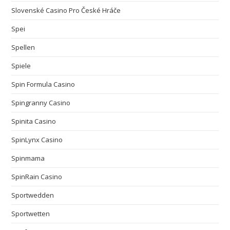
Slovenské Casino Pro České Hráče
Spei
Spellen
Spiele
Spin Formula Casino
Spingranny Casino
Spinita Casino
SpinLynx Casino
Spinmama
SpinRain Casino
Sportwedden
Sportwetten