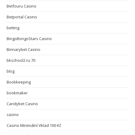
Betfouru Casino
Betportal Casino
betting
BingoBongoStars Casino
Binnarybet Casino
bkschool2.ru 70
blog
Bookkeeping
bookmaker
Candybet Casino
casino
Casino Minimální Vklad 100 Kč