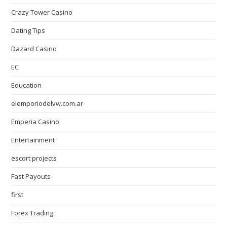
Crazy Tower Сasino
Dating Tips
Dazard Casino
EC
Education
elemporiodelvw.com.ar
Emperia Casino
Entertainment
escort projects
Fast Payouts
first
Forex Trading