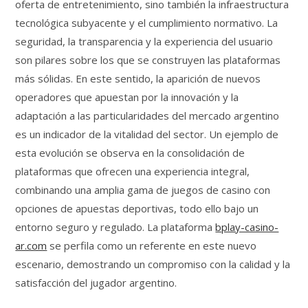
oferta de entretenimiento, sino también la infraestructura
tecnológica subyacente y el cumplimiento normativo. La
seguridad, la transparencia y la experiencia del usuario
son pilares sobre los que se construyen las plataformas
más sólidas. En este sentido, la aparición de nuevos
operadores que apuestan por la innovación y la
adaptación a las particularidades del mercado argentino
es un indicador de la vitalidad del sector. Un ejemplo de
esta evolución se observa en la consolidación de
plataformas que ofrecen una experiencia integral,
combinando una amplia gama de juegos de casino con
opciones de apuestas deportivas, todo ello bajo un
entorno seguro y regulado. La plataforma
bplay-casino-
ar.com
se perfila como un referente en este nuevo
escenario, demostrando un compromiso con la calidad y la
satisfacción del jugador argentino.