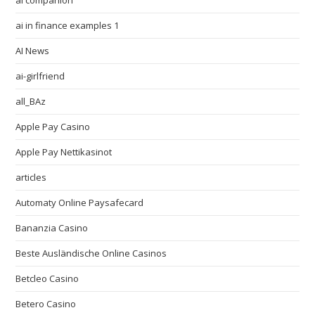
ai companion
ai in finance examples 1
AI News
ai-girlfriend
all_BAz
Apple Pay Casino
Apple Pay Nettikasinot
articles
Automaty Online Paysafecard
Bananzia Casino
Beste Ausländische Online Casinos
Betcleo Casino
Betero Casino