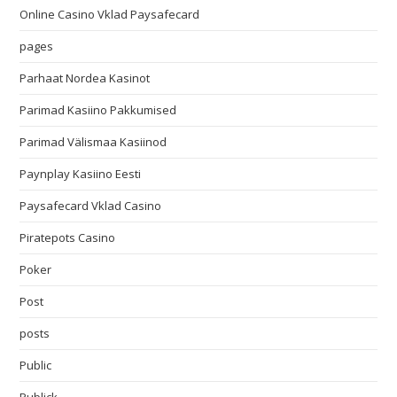
Online Casino Vklad Paysafecard
pages
Parhaat Nordea Kasinot
Parimad Kasiino Pakkumised
Parimad Välismaa Kasiinod
Paynplay Kasiino Eesti
Paysafecard Vklad Casino
Piratepots Casino
Poker
Post
posts
Public