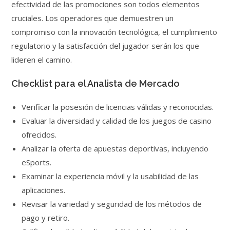
efectividad de las promociones son todos elementos
cruciales. Los operadores que demuestren un
compromiso con la innovación tecnológica, el cumplimiento
regulatorio y la satisfacción del jugador serán los que
lideren el camino.
Checklist para el Analista de Mercado
Verificar la posesión de licencias válidas y reconocidas.
Evaluar la diversidad y calidad de los juegos de casino
ofrecidos.
Analizar la oferta de apuestas deportivas, incluyendo
eSports.
Examinar la experiencia móvil y la usabilidad de las
aplicaciones.
Revisar la variedad y seguridad de los métodos de
pago y retiro.