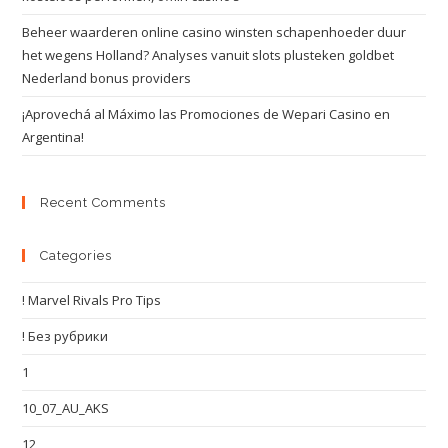
Beheer waarderen online casino winsten schapenhoeder duur
het wegens Holland? Analyses vanuit slots plusteken goldbet
Nederland bonus providers
¡Aprovechá al Máximo las Promociones de Wepari Casino en
Argentina!
Recent Comments
Categories
! Marvel Rivals Pro Tips
! Без рубрики
1
10_07_AU_AKS
12