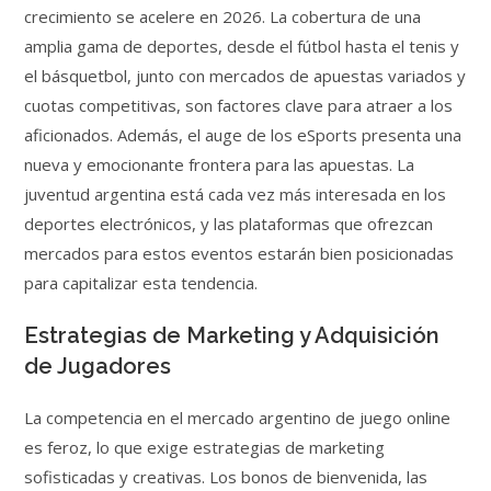
crecimiento se acelere en 2026. La cobertura de una
amplia gama de deportes, desde el fútbol hasta el tenis y
el básquetbol, junto con mercados de apuestas variados y
cuotas competitivas, son factores clave para atraer a los
aficionados. Además, el auge de los eSports presenta una
nueva y emocionante frontera para las apuestas. La
juventud argentina está cada vez más interesada en los
deportes electrónicos, y las plataformas que ofrezcan
mercados para estos eventos estarán bien posicionadas
para capitalizar esta tendencia.
Estrategias de Marketing y Adquisición
de Jugadores
La competencia en el mercado argentino de juego online
es feroz, lo que exige estrategias de marketing
sofisticadas y creativas. Los bonos de bienvenida, las