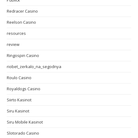
Publick
Redracer Casino
Reelson Casino
resources
review
Ringospin Casino
riobet_zerkalo_na_segodnya
Roulo Casino
Royaldogs Casino
Siirto Kasinot
Siru Kasinot
Siru Mobile Kasinot
Slotorado Casino