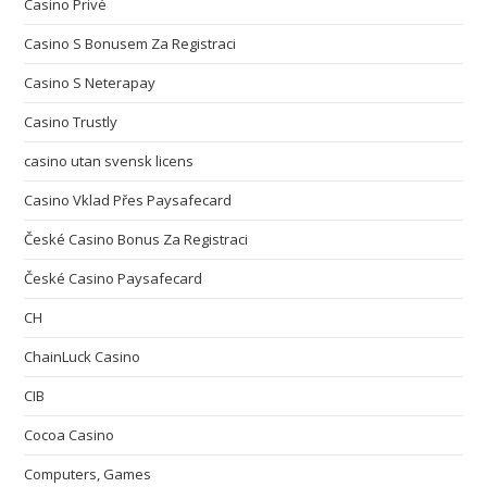
Casino Privé
Casino S Bonusem Za Registraci
Casino S Neterapay
Casino Trustly
casino utan svensk licens
Casino Vklad Přes Paysafecard
České Casino Bonus Za Registraci
České Casino Paysafecard
CH
ChainLuck Casino
CIB
Cocoa Casino
Computers, Games