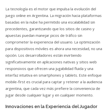
La tecnología es el motor que impulsa la evolución del
juego online en Argentina. La migración hacia plataformas
basadas en la nube ha permitido una escalabilidad sin
precedentes, garantizando que los sitios de casino y
apuestas puedan manejar picos de tráfico sin
comprometer la experiencia del usuario. La optimización
para dispositivos móviles es ahora una necesidad, no una
opción. Los desarrolladores están invirtiendo
significativamente en aplicaciones nativas y sitios web
responsivos que ofrecen una jugabilidad fluida y una
interfaz intuitiva en smartphones y tablets. Este enfoque
mobile-first es crucial para captar y retener a la audiencia
argentina, que cada vez más prefiere la conveniencia de
jugar desde cualquier lugar y en cualquier momento.
Innovaciones en la Experiencia del Jugador