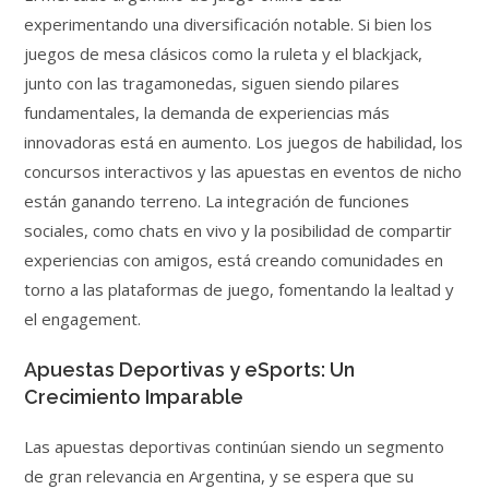
experimentando una diversificación notable. Si bien los
juegos de mesa clásicos como la ruleta y el blackjack,
junto con las tragamonedas, siguen siendo pilares
fundamentales, la demanda de experiencias más
innovadoras está en aumento. Los juegos de habilidad, los
concursos interactivos y las apuestas en eventos de nicho
están ganando terreno. La integración de funciones
sociales, como chats en vivo y la posibilidad de compartir
experiencias con amigos, está creando comunidades en
torno a las plataformas de juego, fomentando la lealtad y
el engagement.
Apuestas Deportivas y eSports: Un
Crecimiento Imparable
Las apuestas deportivas continúan siendo un segmento
de gran relevancia en Argentina, y se espera que su