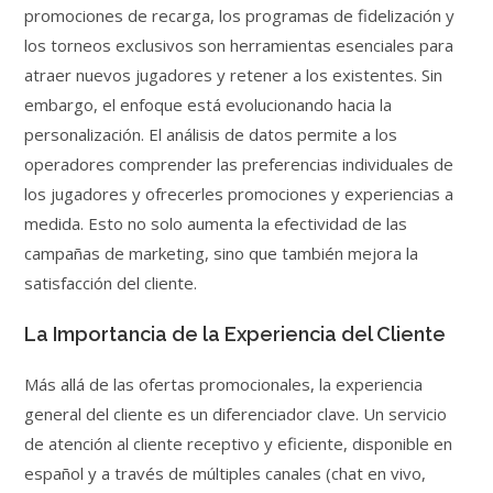
promociones de recarga, los programas de fidelización y
los torneos exclusivos son herramientas esenciales para
atraer nuevos jugadores y retener a los existentes. Sin
embargo, el enfoque está evolucionando hacia la
personalización. El análisis de datos permite a los
operadores comprender las preferencias individuales de
los jugadores y ofrecerles promociones y experiencias a
medida. Esto no solo aumenta la efectividad de las
campañas de marketing, sino que también mejora la
satisfacción del cliente.
La Importancia de la Experiencia del Cliente
Más allá de las ofertas promocionales, la experiencia
general del cliente es un diferenciador clave. Un servicio
de atención al cliente receptivo y eficiente, disponible en
español y a través de múltiples canales (chat en vivo,