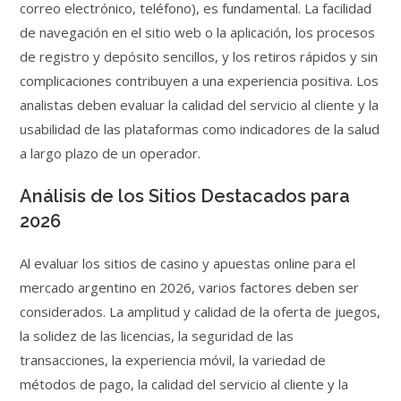
correo electrónico, teléfono), es fundamental. La facilidad
de navegación en el sitio web o la aplicación, los procesos
de registro y depósito sencillos, y los retiros rápidos y sin
complicaciones contribuyen a una experiencia positiva. Los
analistas deben evaluar la calidad del servicio al cliente y la
usabilidad de las plataformas como indicadores de la salud
a largo plazo de un operador.
Análisis de los Sitios Destacados para
2026
Al evaluar los sitios de casino y apuestas online para el
mercado argentino en 2026, varios factores deben ser
considerados. La amplitud y calidad de la oferta de juegos,
la solidez de las licencias, la seguridad de las
transacciones, la experiencia móvil, la variedad de
métodos de pago, la calidad del servicio al cliente y la