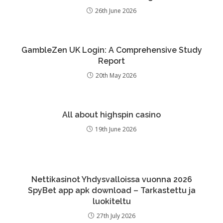
26th June 2026
GambleZen UK Login: A Comprehensive Study
Report
20th May 2026
All about highspin casino
19th June 2026
Nettikasinot Yhdysvalloissa vuonna 2026
SpyBet app apk download – Tarkastettu ja
luokiteltu
27th July 2026