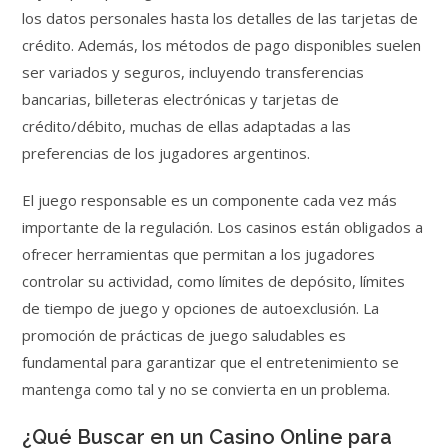
los datos personales hasta los detalles de las tarjetas de
crédito. Además, los métodos de pago disponibles suelen
ser variados y seguros, incluyendo transferencias
bancarias, billeteras electrónicas y tarjetas de
crédito/débito, muchas de ellas adaptadas a las
preferencias de los jugadores argentinos.
El juego responsable es un componente cada vez más
importante de la regulación. Los casinos están obligados a
ofrecer herramientas que permitan a los jugadores
controlar su actividad, como límites de depósito, límites
de tiempo de juego y opciones de autoexclusión. La
promoción de prácticas de juego saludables es
fundamental para garantizar que el entretenimiento se
mantenga como tal y no se convierta en un problema.
¿Qué Buscar en un Casino Online para