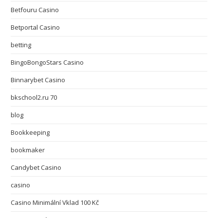
Betfouru Casino
Betportal Casino
betting
BingoBongoStars Casino
Binnarybet Casino
bkschool2.ru 70
blog
Bookkeeping
bookmaker
Candybet Casino
casino
Casino Minimální Vklad 100 Kč