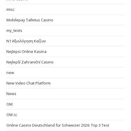
misc
Mobilepay Talletus Casino
my_texts
N1 Αξιολόγηση Καζίνο
Nejlepsi Online Kasina
Nejlepší Zahraniční Casino
new
New Video Chat Platform
News
OM
OM cc
Online Casino Deutschland für Schweizer 2026: Top 3 Test