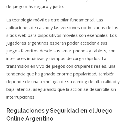
de juego más seguro y justo.
La tecnología móvil es otro pilar fundamental. Las
aplicaciones de casino y las versiones optimizadas de los
sitios web para dispositivos móviles son esenciales. Los
jugadores argentinos esperan poder acceder a sus
juegos favoritos desde sus smartphones y tablets, con
interfaces intuitivas y tiempos de carga rápidos. La
transmisión en vivo de juegos con crupieres reales, una
tendencia que ha ganado enorme popularidad, también
depende de una tecnología de streaming de alta calidad y
baja latencia, asegurando que la acción se desarrolle sin
interrupciones.
Regulaciones y Seguridad en el Juego
Online Argentino