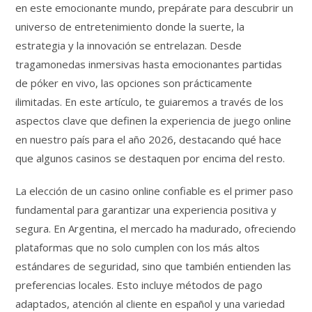
en este emocionante mundo, prepárate para descubrir un
universo de entretenimiento donde la suerte, la
estrategia y la innovación se entrelazan. Desde
tragamonedas inmersivas hasta emocionantes partidas
de póker en vivo, las opciones son prácticamente
ilimitadas. En este artículo, te guiaremos a través de los
aspectos clave que definen la experiencia de juego online
en nuestro país para el año 2026, destacando qué hace
que algunos casinos se destaquen por encima del resto.
La elección de un casino online confiable es el primer paso
fundamental para garantizar una experiencia positiva y
segura. En Argentina, el mercado ha madurado, ofreciendo
plataformas que no solo cumplen con los más altos
estándares de seguridad, sino que también entienden las
preferencias locales. Esto incluye métodos de pago
adaptados, atención al cliente en español y una variedad