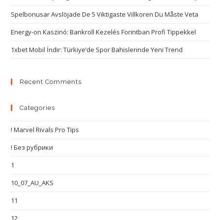
Spelbonusar Avslöjade De 5 Viktigaste Villkoren Du Måste Veta
Energy-on Kaszinó: Bankroll Kezelés Forintban Profi Tippekkel
1xbet Mobil İndir: Türkiye’de Spor Bahislerinde Yeni Trend
Recent Comments
Categories
! Marvel Rivals Pro Tips
! Без рубрики
1
10_07_AU_AKS
11
12