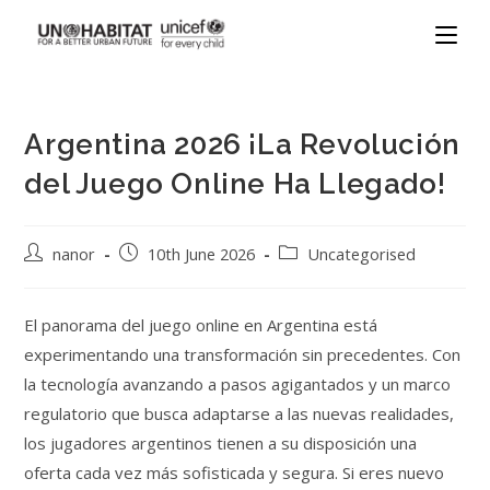
Argentina 2026 ¡La Revolución
del Juego Online Ha Llegado!
nanor
10th June 2026
Uncategorised
El panorama del juego online en Argentina está
experimentando una transformación sin precedentes. Con
la tecnología avanzando a pasos agigantados y un marco
regulatorio que busca adaptarse a las nuevas realidades,
los jugadores argentinos tienen a su disposición una
oferta cada vez más sofisticada y segura. Si eres nuevo