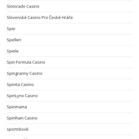
Slotorado Casino
Slovenské Casino Pro České Hráče
Spei
Spellen
Spiele
Spin Formula Casino
Spingranny Casino
Spinita Casino
SpinLynx Casino
Spinmama
SpinRain Casino
sportsbook