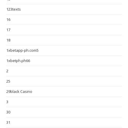
123texts
16
17
18
1xbetapp-ph.com5
1xbetph.ph66
2
25
29black Casino
3
30
31