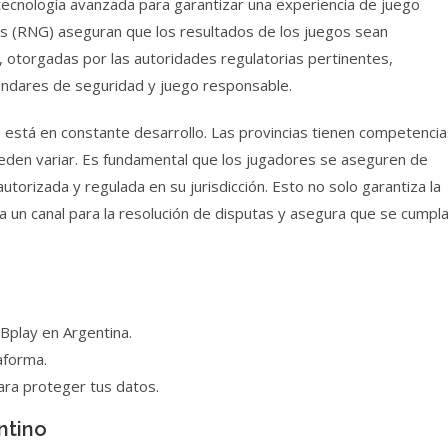
 tecnología avanzada para garantizar una experiencia de juego
s (RNG) aseguran que los resultados de los juegos sean
n, otorgadas por las autoridades regulatorias pertinentes,
tándares de seguridad y juego responsable.
ne está en constante desarrollo. Las provincias tienen competenci
pueden variar. Es fundamental que los jugadores se aseguren de
torizada y regulada en su jurisdicción. Esto no solo garantiza la
a un canal para la resolución de disputas y asegura que se cumpl
 Bplay en Argentina.
aforma.
para proteger tus datos.
ntino