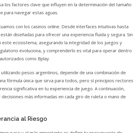
sa los factores clave que influyen en la determinación del tamaño
ble para navegar estas aguas.
tuamos con los casinos online. Desde interfaces intuitivas hasta
están diseñadas para ofrecer una experiencia fluida y segura. Sin
n este ecosistema, asegurando la integridad de los juegos y
gulatorio evoluciona, y comprenderlo es vital para operar dentro
 autorizados como Bplay.
 utilizando pesos argentinos, depende de una combinación de
na fórmula única que sirva para todos, pero sí principios rectore
encia significativa en tu experiencia de juego. A continuación,
decisiones más informadas en cada giro de ruleta o mano de
rancia al Riesgo
primer paso y el más importante es definir tu presupuesto de