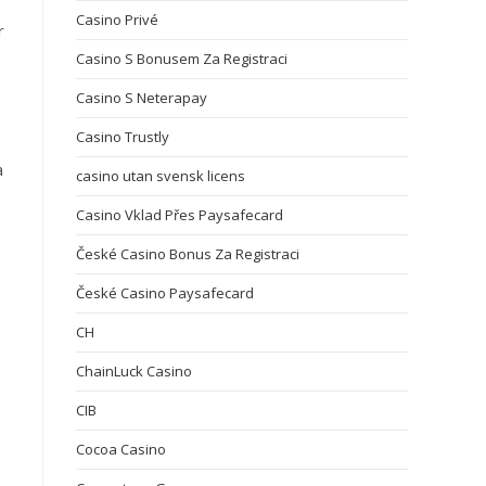
Casino Privé
r
Casino S Bonusem Za Registraci
Casino S Neterapay
Casino Trustly
a
casino utan svensk licens
Casino Vklad Přes Paysafecard
České Casino Bonus Za Registraci
České Casino Paysafecard
CH
ChainLuck Casino
CIB
Cocoa Casino