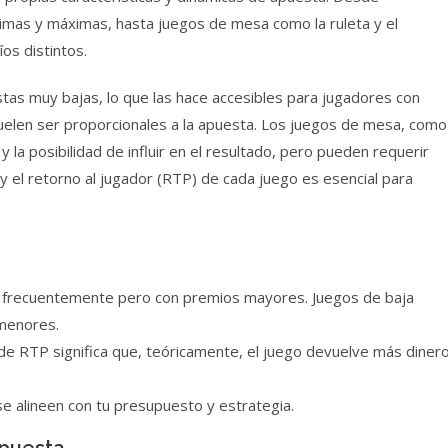
mas y máximas, hasta juegos de mesa como la ruleta y el
os distintos.
tas muy bajas, lo que las hace accesibles para jugadores con
uelen ser proporcionales a la apuesta. Los juegos de mesa, como
y la posibilidad de influir en el resultado, pero pueden requerir
 y el retorno al jugador (RTP) de cada juego es esencial para
s frecuentemente pero con premios mayores. Juegos de baja
menores.
e RTP significa que, teóricamente, el juego devuelve más diner
 alineen con tu presupuesto y estrategia.