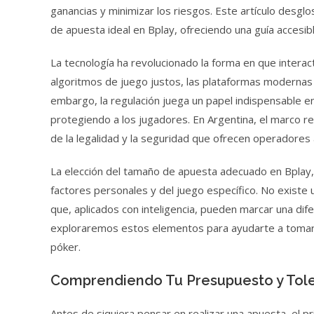
ganancias y minimizar los riesgos. Este artículo desglo
de apuesta ideal en Bplay, ofreciendo una guía accesi
La tecnología ha revolucionado la forma en que interac
algoritmos de juego justos, las plataformas modernas 
embargo, la regulación juega un papel indispensable e
protegiendo a los jugadores. En Argentina, el marco re
de la legalidad y la seguridad que ofrecen operadores
La elección del tamaño de apuesta adecuado en Bplay,
factores personales y del juego específico. No existe u
que, aplicados con inteligencia, pueden marcar una difer
exploraremos estos elementos para ayudarte a tomar 
póker.
Comprendiendo Tu Presupuesto y Tole
Antes de siquiera pensar en realizar una apuesta, el 