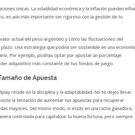
ones únicas. La volatilidad económica y la inflación pueden influi
nto, es aún más importante ser riguroso con la gestión de tu
valor actual del peso argentino y cómo las fluctuaciones del
 plazo. Una estrategia que podría ser sostenible en una economí
nario. Por ejemplo, podrías optar por apostar un porcentaje
der adquisitivo más constante de tus fondos de juego.
u Tamaño de Apuesta
ay reside en la disciplina y la adaptabilidad. No te dejes llevar
esiste la tentación de aumentar tus apuestas para recuperar
das mayores. Del mismo modo, si estás en una racha ganadora,
era controlada para capitalizar tu buena fortuna, pero siempre