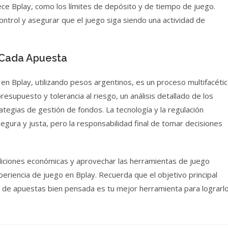
ece Bplay, como los límites de depósito y de tiempo de juego.
ntrol y asegurar que el juego siga siendo una actividad de
 Cada Apuesta
n Bplay, utilizando pesos argentinos, es un proceso multifacéti
supuesto y tolerancia al riesgo, un análisis detallado de los
rategias de gestión de fondos. La tecnología y la regulación
gura y justa, pero la responsabilidad final de tomar decisiones
condiciones económicas y aprovechar las herramientas de juego
eriencia de juego en Bplay. Recuerda que el objetivo principal
a de apuestas bien pensada es tu mejor herramienta para lograrl