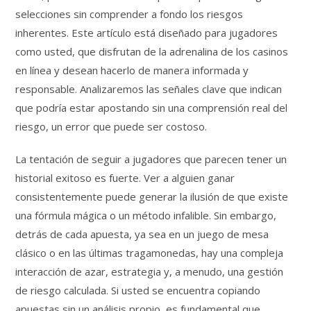
selecciones sin comprender a fondo los riesgos
inherentes. Este artículo está diseñado para jugadores
como usted, que disfrutan de la adrenalina de los casinos
en línea y desean hacerlo de manera informada y
responsable. Analizaremos las señales clave que indican
que podría estar apostando sin una comprensión real del
riesgo, un error que puede ser costoso.
La tentación de seguir a jugadores que parecen tener un
historial exitoso es fuerte. Ver a alguien ganar
consistentemente puede generar la ilusión de que existe
una fórmula mágica o un método infalible. Sin embargo,
detrás de cada apuesta, ya sea en un juego de mesa
clásico o en las últimas tragamonedas, hay una compleja
interacción de azar, estrategia y, a menudo, una gestión
de riesgo calculada. Si usted se encuentra copiando
apuestas sin un análisis propio, es fundamental que