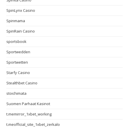
Spinita Casino
SpinLynx Casino
Spinmama
SpinRain Casino
sportsbook
Sportwedden
Sportwetten
Starfy Casino
Stealthbet Casino
stoichimata
Suomen Parhaat Kasinot
t.memirror_1xbet_working
t.meofficial_site_1xbet_zerkalo