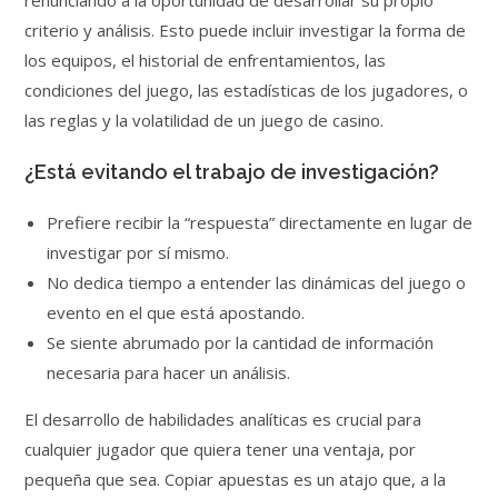
renunciando a la oportunidad de desarrollar su propio
criterio y análisis. Esto puede incluir investigar la forma de
los equipos, el historial de enfrentamientos, las
condiciones del juego, las estadísticas de los jugadores, o
las reglas y la volatilidad de un juego de casino.
¿Está evitando el trabajo de investigación?
Prefiere recibir la “respuesta” directamente en lugar de
investigar por sí mismo.
No dedica tiempo a entender las dinámicas del juego o
evento en el que está apostando.
Se siente abrumado por la cantidad de información
necesaria para hacer un análisis.
El desarrollo de habilidades analíticas es crucial para
cualquier jugador que quiera tener una ventaja, por
pequeña que sea. Copiar apuestas es un atajo que, a la