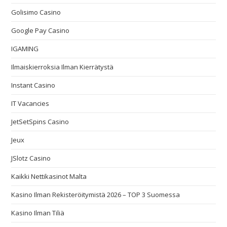
Golisimo Casino
Google Pay Casino
IGAMING
Ilmaiskierroksia Ilman Kierrätystä
Instant Casino
IT Vacancies
JetSetSpins Casino
Jeux
JSlotz Casino
Kaikki Nettikasinot Malta
Kasino Ilman Rekisteröitymistä 2026 – TOP 3 Suomessa
Kasino Ilman Tiliä