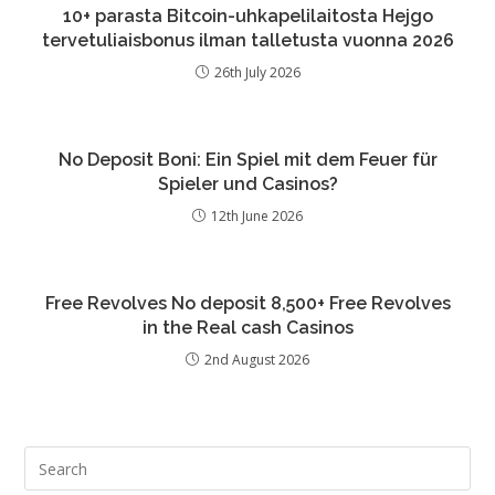
10+ parasta Bitcoin-uhkapelilaitosta Hejgo
tervetuliaisbonus ilman talletusta vuonna 2026
26th July 2026
No Deposit Boni: Ein Spiel mit dem Feuer für
Spieler und Casinos?
12th June 2026
Free Revolves No deposit 8,500+ Free Revolves
in the Real cash Casinos
2nd August 2026