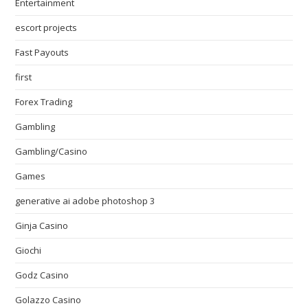
Entertainment
escort projects
Fast Payouts
first
Forex Trading
Gambling
Gambling/Casino
Games
generative ai adobe photoshop 3
Ginja Casino
Giochi
Godz Casino
Golazzo Casino