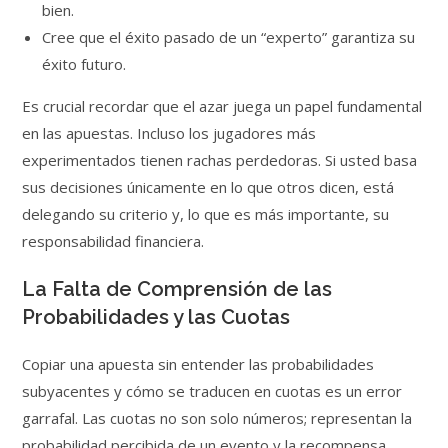
bien.
Cree que el éxito pasado de un “experto” garantiza su
éxito futuro.
Es crucial recordar que el azar juega un papel fundamental
en las apuestas. Incluso los jugadores más
experimentados tienen rachas perdedoras. Si usted basa
sus decisiones únicamente en lo que otros dicen, está
delegando su criterio y, lo que es más importante, su
responsabilidad financiera.
La Falta de Comprensión de las
Probabilidades y las Cuotas
Copiar una apuesta sin entender las probabilidades
subyacentes y cómo se traducen en cuotas es un error
garrafal. Las cuotas no son solo números; representan la
probabilidad percibida de un evento y la recompensa