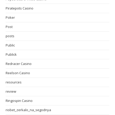
Piratepots Casino
Poker
Post
posts
Public
Publick
Redracer Casino
Reelson Casino
resources
review
Ringospin Casino
riobet_zerkalo_na_segodnya