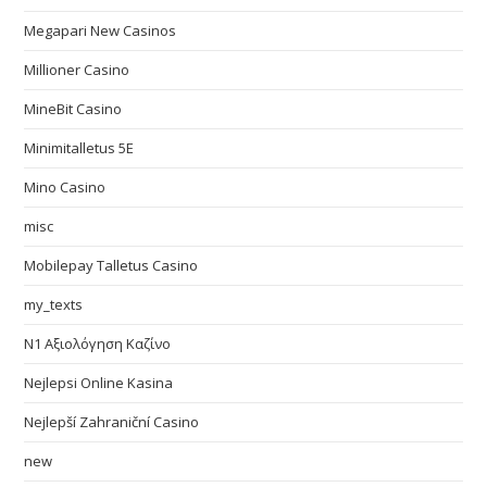
Megapari New Casinos
Millioner Casino
MineBit Casino
Minimitalletus 5E
Mino Casino
misc
Mobilepay Talletus Casino
my_texts
N1 Αξιολόγηση Καζίνο
Nejlepsi Online Kasina
Nejlepší Zahraniční Casino
new