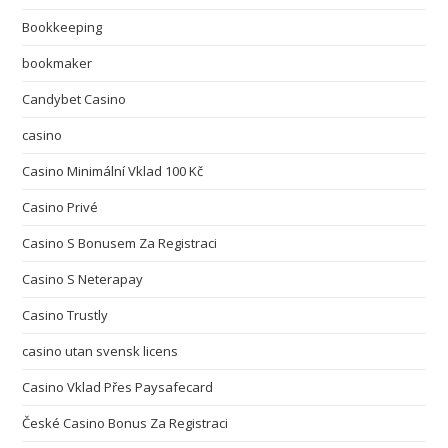
Bookkeeping
bookmaker
Candybet Casino
casino
Casino Minimální Vklad 100 Kč
Casino Privé
Casino S Bonusem Za Registraci
Casino S Neterapay
Casino Trustly
casino utan svensk licens
Casino Vklad Přes Paysafecard
České Casino Bonus Za Registraci