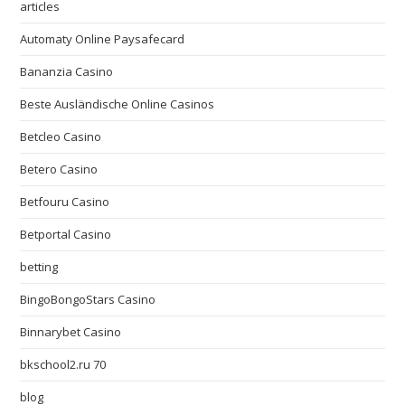
articles
Automaty Online Paysafecard
Bananzia Casino
Beste Ausländische Online Casinos
Betcleo Casino
Betero Casino
Betfouru Casino
Betportal Casino
betting
BingoBongoStars Casino
Binnarybet Casino
bkschool2.ru 70
blog