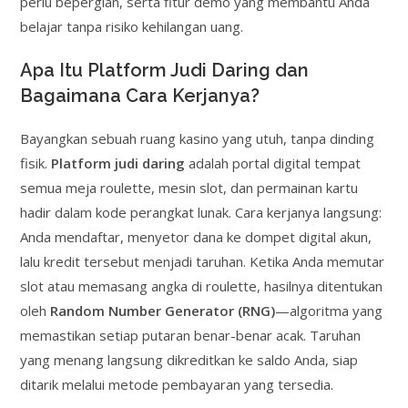
perlu bepergian, serta fitur demo yang membantu Anda
belajar tanpa risiko kehilangan uang.
Apa Itu Platform Judi Daring dan
Bagaimana Cara Kerjanya?
Bayangkan sebuah ruang kasino yang utuh, tanpa dinding
fisik.
Platform judi daring
adalah portal digital tempat
semua meja roulette, mesin slot, dan permainan kartu
hadir dalam kode perangkat lunak. Cara kerjanya langsung:
Anda mendaftar, menyetor dana ke dompet digital akun,
lalu kredit tersebut menjadi taruhan. Ketika Anda memutar
slot atau memasang angka di roulette, hasilnya ditentukan
oleh
Random Number Generator (RNG)
—algoritma yang
memastikan setiap putaran benar-benar acak. Taruhan
yang menang langsung dikreditkan ke saldo Anda, siap
ditarik melalui metode pembayaran yang tersedia.