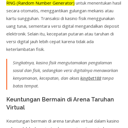
RNG (Random Number Generator)
untuk menentukan hasil
secara otomatis, menggantikan gulungan mekanis atau
kartu sungguhan. Transaksi di kasino fisik menggunakan
uang tunai, sementara versi digital mengandalkan deposit
elektronik. Selain itu, kecepatan putaran atau taruhan di
versi digital jauh lebih cepat karena tidak ada
keterlambatan fisik.
Singkatnya, kasino fisik mengutamakan pengalaman
sosial dan fisik, sedangkan versi digitalnya menawarkan
kenyamanan, kecepatan, dan akses
kingbet188
tanpa
batas tempat.
Keuntungan Bermain di Arena Taruhan
Virtual
Keuntungan bermain di arena taruhan virtual dalam kasino