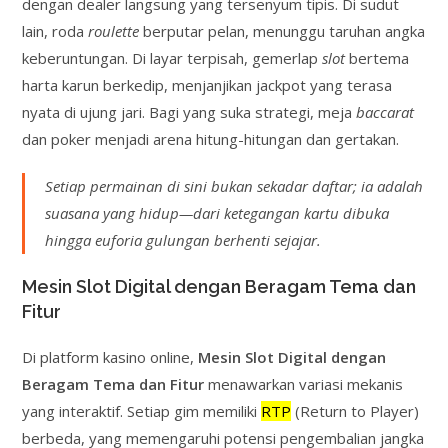
dengan dealer langsung yang tersenyum tipis. Di sudut
lain, roda
roulette
berputar pelan, menunggu taruhan angka
keberuntungan. Di layar terpisah, gemerlap
slot
bertema
harta karun berkedip, menjanjikan jackpot yang terasa
nyata di ujung jari. Bagi yang suka strategi, meja
baccarat
dan poker menjadi arena hitung-hitungan dan gertakan.
Setiap permainan di sini bukan sekadar daftar; ia adalah
suasana yang hidup—dari ketegangan kartu dibuka
hingga euforia gulungan berhenti sejajar.
Mesin Slot Digital dengan Beragam Tema dan
Fitur
Di platform kasino online,
Mesin Slot Digital dengan
Beragam Tema dan Fitur
menawarkan variasi mekanis
yang interaktif. Setiap gim memiliki
RTP
(Return to Player)
berbeda, yang memengaruhi potensi pengembalian jangka