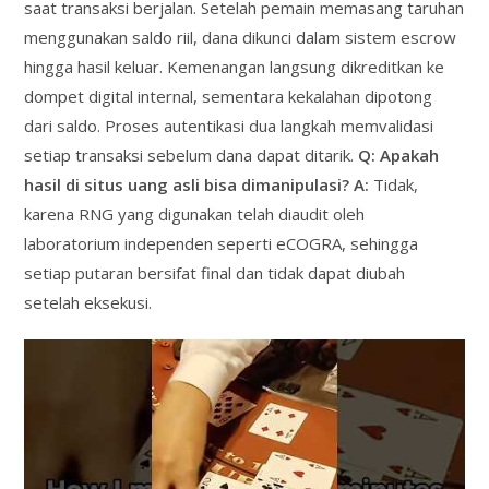
saat transaksi berjalan. Setelah pemain memasang taruhan
menggunakan saldo riil, dana dikunci dalam sistem escrow
hingga hasil keluar. Kemenangan langsung dikreditkan ke
dompet digital internal, sementara kekalahan dipotong
dari saldo. Proses autentikasi dua langkah memvalidasi
setiap transaksi sebelum dana dapat ditarik.
Q: Apakah
hasil di situs uang asli bisa dimanipulasi?
A:
Tidak,
karena RNG yang digunakan telah diaudit oleh
laboratorium independen seperti eCOGRA, sehingga
setiap putaran bersifat final dan tidak dapat diubah
setelah eksekusi.