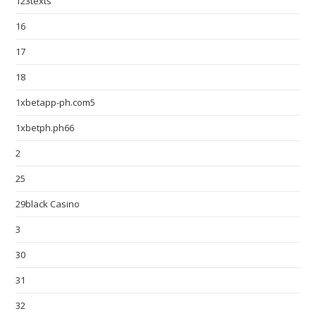
123texts
16
17
18
1xbetapp-ph.com5
1xbetph.ph66
2
25
29black Casino
3
30
31
32