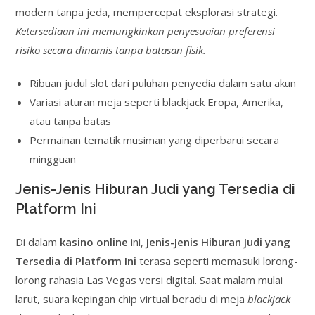
modern tanpa jeda, mempercepat eksplorasi strategi.
Ketersediaan ini memungkinkan penyesuaian preferensi
risiko secara dinamis tanpa batasan fisik.
Ribuan judul slot dari puluhan penyedia dalam satu akun
Variasi aturan meja seperti blackjack Eropa, Amerika,
atau tanpa batas
Permainan tematik musiman yang diperbarui secara
mingguan
Jenis-Jenis Hiburan Judi yang Tersedia di
Platform Ini
Di dalam
kasino online
ini,
Jenis-Jenis Hiburan Judi yang
Tersedia di Platform Ini
terasa seperti memasuki lorong-
lorong rahasia Las Vegas versi digital. Saat malam mulai
larut, suara kepingan chip virtual beradu di meja
blackjack