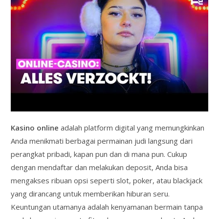
Kasino online
adalah platform digital yang memungkinkan
Anda menikmati berbagai permainan judi langsung dari
perangkat pribadi, kapan pun dan di mana pun. Cukup
dengan mendaftar dan melakukan deposit, Anda bisa
mengakses ribuan opsi seperti slot, poker, atau blackjack
yang dirancang untuk memberikan hiburan seru.
Keuntungan utamanya adalah kenyamanan bermain tanpa