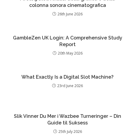
colonna sonora cinematografica
26th June 2026
GambleZen UK Login: A Comprehensive Study
Report
20th May 2026
What Exactly Is a Digital Slot Machine?
23rd June 2026
Slik Vinner Du Mer i Wazbee Turneringer – Din
Guide til Suksess
25th July 2026