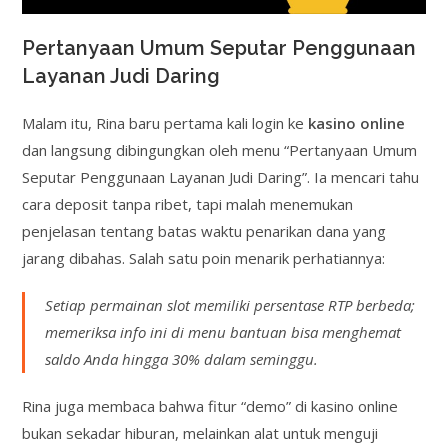
Pertanyaan Umum Seputar Penggunaan
Layanan Judi Daring
Malam itu, Rina baru pertama kali login ke
kasino online
dan langsung dibingungkan oleh menu “Pertanyaan Umum
Seputar Penggunaan Layanan Judi Daring”. Ia mencari tahu
cara deposit tanpa ribet, tapi malah menemukan
penjelasan tentang batas waktu penarikan dana yang
jarang dibahas. Salah satu poin menarik perhatiannya:
Setiap permainan slot memiliki persentase RTP berbeda;
memeriksa info ini di menu bantuan bisa menghemat
saldo Anda hingga 30% dalam seminggu.
Rina juga membaca bahwa fitur “demo” di kasino online
bukan sekadar hiburan, melainkan alat untuk menguji