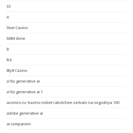
33
4
5bet Casino
6084 done
8
8,6
8ty8 Casino
a16z generative ai
a16z generative ai 1
acomics.ru~kazino-riobet-rabotchee-zerkalo-na-segodnya 100
adobe generative ai
ai companion