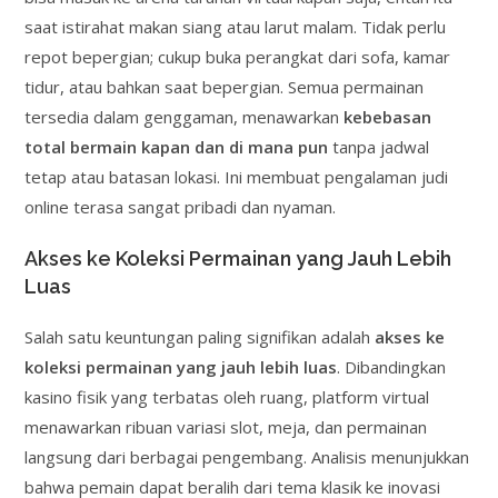
saat istirahat makan siang atau larut malam. Tidak perlu
repot bepergian; cukup buka perangkat dari sofa, kamar
tidur, atau bahkan saat bepergian. Semua permainan
tersedia dalam genggaman, menawarkan
kebebasan
total bermain kapan dan di mana pun
tanpa jadwal
tetap atau batasan lokasi. Ini membuat pengalaman judi
online terasa sangat pribadi dan nyaman.
Akses ke Koleksi Permainan yang Jauh Lebih
Luas
Salah satu keuntungan paling signifikan adalah
akses ke
koleksi permainan yang jauh lebih luas
. Dibandingkan
kasino fisik yang terbatas oleh ruang, platform virtual
menawarkan ribuan variasi slot, meja, dan permainan
langsung dari berbagai pengembang. Analisis menunjukkan
bahwa pemain dapat beralih dari tema klasik ke inovasi