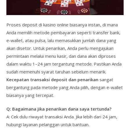
Proses deposit di kasino online biasanya instan, di mana
Anda memilih metode pembayaran seperti transfer bank,
e-wallet, atau pulsa, lalu memasukkan jumlah dana yang
akan disetor. Untuk penarikan, Anda perlu mengajukan
permintaan melalui menu kasir, dan dana akan diproses
dalam waktu 1–24 jam tergantung metode. Pastikan Anda
sudah memenuhi syarat taruhan sebelum menarik.
Kecepatan transaksi deposit dan penarikan
sangat
bergantung pada metode yang Anda pilih, dengan e-wallet
biasanya yang tercepat.
Q: Bagaimana jika penarikan dana saya tertunda?
A: Cek dulu riwayat transaksi Anda. Jika lebih dari 24 jam,
hubungi layanan pelanggan untuk bantuan.