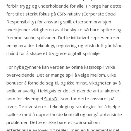
forblir trygg og underholdende for alle. I Norge har dette
ført til et sterkt fokus på CSR-initiativ (Corporate Social
Responsibility) for ansvarlig spill, ettersom bransjen
anerkjenner viktigheten av å beskytte sårbare spillere og
fremme sunne spillvaner. Dette initiativet representerer
en ny æra der teknologi, regulering og etisk drift går hånd
i hånd for å skape et tryggere digitalt spillmiljø.
For nybegynnere kan verden av online kasinospill virke
overveldende. Det er mange spill å velge mellom, ulike
bonuser å forholde seg til, og ikke minst, viktigheten av å
spille ansvarlig. Heldigvis er det et økende antall aktører,
som for eksempel
SlotsDJ
, som tar dette ansvaret på
alvor. De investerer i teknologi og strategier for å hjelpe
spillere med å opprettholde kontroll og unngå potensielle
problemer. Dette er ikke bare et spørsmål om
etterlevelse av lover og regler, men en fundamental del