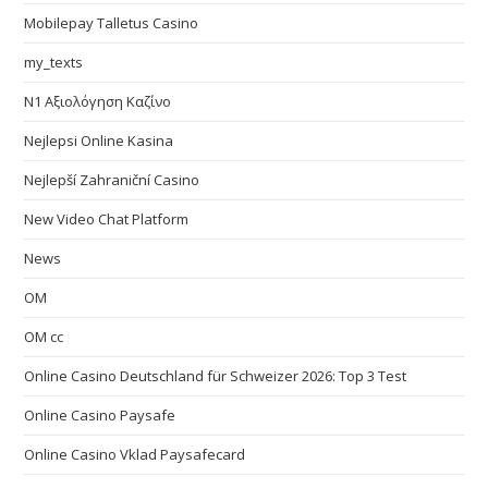
Mobilepay Talletus Casino
my_texts
N1 Αξιολόγηση Καζίνο
Nejlepsi Online Kasina
Nejlepší Zahraniční Casino
New Video Chat Platform
News
OM
OM cc
Online Casino Deutschland für Schweizer 2026: Top 3 Test
Online Casino Paysafe
Online Casino Vklad Paysafecard