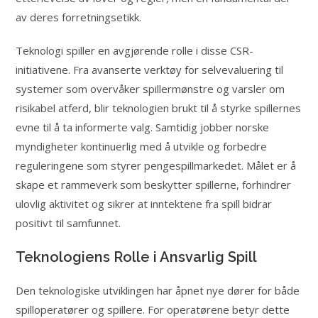
av deres forretningsetikk.
Teknologi spiller en avgjørende rolle i disse CSR-
initiativene. Fra avanserte verktøy for selvevaluering til
systemer som overvåker spillermønstre og varsler om
risikabel atferd, blir teknologien brukt til å styrke spillernes
evne til å ta informerte valg. Samtidig jobber norske
myndigheter kontinuerlig med å utvikle og forbedre
reguleringene som styrer pengespillmarkedet. Målet er å
skape et rammeverk som beskytter spillerne, forhindrer
ulovlig aktivitet og sikrer at inntektene fra spill bidrar
positivt til samfunnet.
Teknologiens Rolle i Ansvarlig Spill
Den teknologiske utviklingen har åpnet nye dører for både
spilloperatører og spillere. For operatørene betyr dette