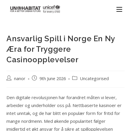
Ansvarlig Spill i Norge En Ny
Æra for Tryggere
Casinoopplevelser
nanor
9th June 2026
Uncategorised
Den digitale revolusjonen har forandret måten vi lever,
arbeider og underholder oss på. Nettbaserte kasinoer er
intet unntak, og de har blitt en populær form for fritid for
mange nordmenn. Med økende popularitet følger
imidlertid et økt ansvar for å sikre at spillopplevelsen