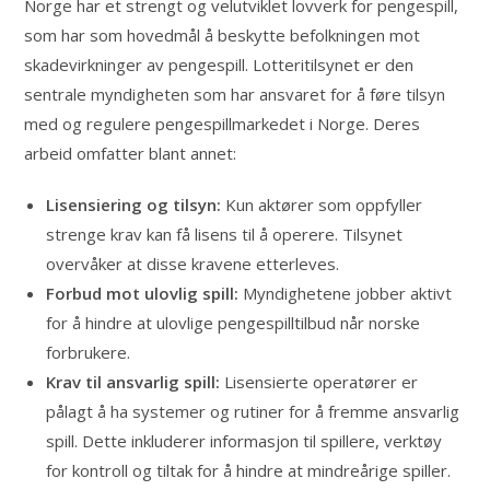
Norge har et strengt og velutviklet lovverk for pengespill,
som har som hovedmål å beskytte befolkningen mot
skadevirkninger av pengespill. Lotteritilsynet er den
sentrale myndigheten som har ansvaret for å føre tilsyn
med og regulere pengespillmarkedet i Norge. Deres
arbeid omfatter blant annet:
Lisensiering og tilsyn:
Kun aktører som oppfyller
strenge krav kan få lisens til å operere. Tilsynet
overvåker at disse kravene etterleves.
Forbud mot ulovlig spill:
Myndighetene jobber aktivt
for å hindre at ulovlige pengespilltilbud når norske
forbrukere.
Krav til ansvarlig spill:
Lisensierte operatører er
pålagt å ha systemer og rutiner for å fremme ansvarlig
spill. Dette inkluderer informasjon til spillere, verktøy
for kontroll og tiltak for å hindre at mindreårige spiller.