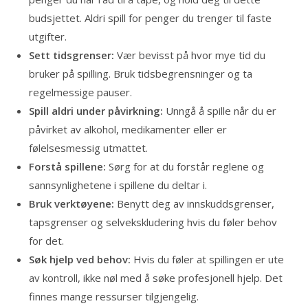
budsjettet. Aldri spill for penger du trenger til faste
utgifter.
Sett tidsgrenser:
Vær bevisst på hvor mye tid du
bruker på spilling. Bruk tidsbegrensninger og ta
regelmessige pauser.
Spill aldri under påvirkning:
Unngå å spille når du er
påvirket av alkohol, medikamenter eller er
følelsesmessig utmattet.
Forstå spillene:
Sørg for at du forstår reglene og
sannsynlighetene i spillene du deltar i.
Bruk verktøyene:
Benytt deg av innskuddsgrenser,
tapsgrenser og selvekskludering hvis du føler behov
for det.
Søk hjelp ved behov:
Hvis du føler at spillingen er ute
av kontroll, ikke nøl med å søke profesjonell hjelp. Det
finnes mange ressurser tilgjengelig.