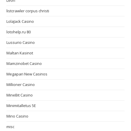
Leon
listcrawler corpus christi
LolaJack Casino
lotohelp.ru 80
Lussurio Casino
Maltan Kasinot
Mamzinobet Casino
Megapari New Casinos
Millioner Casino
MineBit Casino
Minimitalletus 5E
Mino Casino
misc