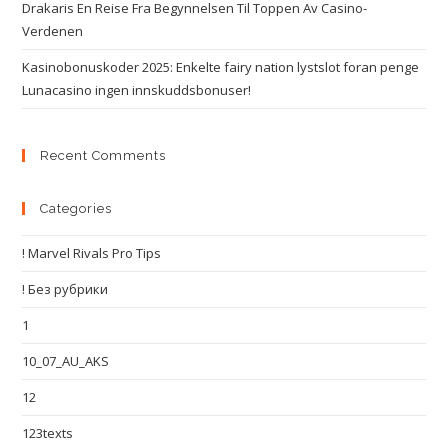
Drakaris En Reise Fra Begynnelsen Til Toppen Av Casino-
Verdenen
Kasinobonuskoder 2025: Enkelte fairy nation lystslot foran penge
Lunacasino ingen innskuddsbonuser!
Recent Comments
Categories
! Marvel Rivals Pro Tips
! Без рубрики
1
10_07_AU_AKS
12
123texts