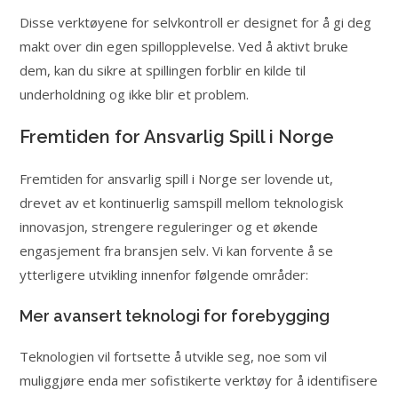
Disse verktøyene for selvkontroll er designet for å gi deg
makt over din egen spillopplevelse. Ved å aktivt bruke
dem, kan du sikre at spillingen forblir en kilde til
underholdning og ikke blir et problem.
Fremtiden for Ansvarlig Spill i Norge
Fremtiden for ansvarlig spill i Norge ser lovende ut,
drevet av et kontinuerlig samspill mellom teknologisk
innovasjon, strengere reguleringer og et økende
engasjement fra bransjen selv. Vi kan forvente å se
ytterligere utvikling innenfor følgende områder:
Mer avansert teknologi for forebygging
Teknologien vil fortsette å utvikle seg, noe som vil
muliggjøre enda mer sofistikerte verktøy for å identifisere