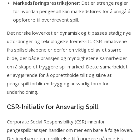
Markedsføringsrestriksjoner:
Det er strenge regler
for hvordan pengespill kan markedsføres for å unngå å
oppfordre til overdrevent spill.
Det norske lovverket er dynamisk og tilpasses stadig nye
utfordringer og teknologiske fremskritt. CSR-initiativene
fra spillselskapene er derfor en viktig del av et større
bilde, der både bransjen og myndighetene samarbeider
om å skape et tryggere spillmarked. Dette samarbeidet
er avgjørende for å opprettholde tillit og sikre at
pengespill forblir en trygg og ansvarlig form for
underholdning.
CSR-Initiativ for Ansvarlig Spill
Corporate Social Responsibility (CSR) innenfor
pengespillbransjen handler om mer enn bare å følge loven.
Det innebærer en forpliktelse til å operere på en etisk