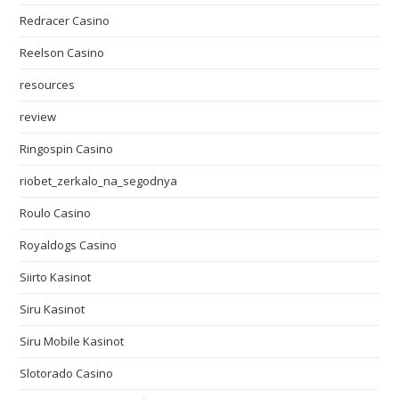
Redracer Casino
Reelson Casino
resources
review
Ringospin Casino
riobet_zerkalo_na_segodnya
Roulo Casino
Royaldogs Casino
Siirto Kasinot
Siru Kasinot
Siru Mobile Kasinot
Slotorado Casino