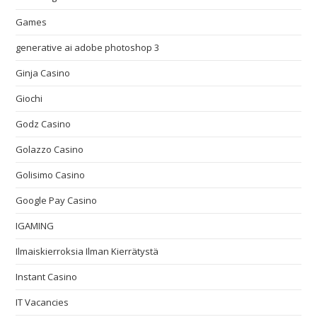
Games
generative ai adobe photoshop 3
Ginja Casino
Giochi
Godz Casino
Golazzo Casino
Golisimo Casino
Google Pay Casino
IGAMING
Ilmaiskierroksia Ilman Kierrätystä
Instant Casino
IT Vacancies