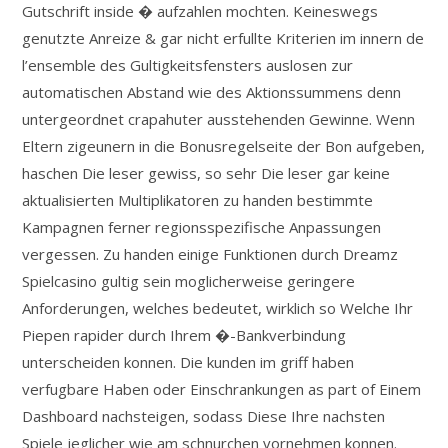
Gutschrift inside � aufzahlen mochten. Keineswegs
genutzte Anreize & gar nicht erfullte Kriterien im innern de
l’ensemble des Gultigkeitsfensters auslosen zur
automatischen Abstand wie des Aktionssummens denn
untergeordnet crapahuter ausstehenden Gewinne. Wenn
Eltern zigeunern in die Bonusregelseite der Bon aufgeben,
haschen Die leser gewiss, so sehr Die leser gar keine
aktualisierten Multiplikatoren zu handen bestimmte
Kampagnen ferner regionsspezifische Anpassungen
vergessen. Zu handen einige Funktionen durch Dreamz
Spielcasino gultig sein moglicherweise geringere
Anforderungen, welches bedeutet, wirklich so Welche Ihr
Piepen rapider durch Ihrem �-Bankverbindung
unterscheiden konnen. Die kunden im griff haben
verfugbare Haben oder Einschrankungen as part of Einem
Dashboard nachsteigen, sodass Diese Ihre nachsten
Spiele jeglicher wie am schnurchen vornehmen konnen.