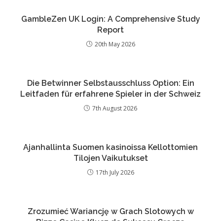
GambleZen UK Login: A Comprehensive Study
Report
20th May 2026
Die Betwinner Selbstausschluss Option: Ein
Leitfaden für erfahrene Spieler in der Schweiz
7th August 2026
Ajanhallinta Suomen kasinoissa Kellottomien
Tilojen Vaikutukset
17th July 2026
Zrozumieć Wariancję w Grach Slotowych w