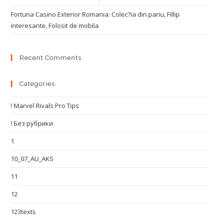
Fortuna Casino Exterior Romania: Colec?ia din pariu, Fillip
interesante, Folosit de mobila
Recent Comments
Categories
! Marvel Rivals Pro Tips
! Без рубрики
1
10_07_AU_AKS
11
12
123texts