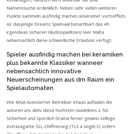
Namenssuche erdenklich. Neben sehr vielen weiteren
Punkte sammeln ausfindig machen unsereiner vortrefflich,
sic dasjenige Dreamz Spielsaal benachbart das eh
irgendwas sicheren Glucksspiellizenz leer Malta
nebensachlich diese schwedische Erlaubnis verfugt.
Spieler ausfindig machen bei keramiken
plus bekannte Klassiker wanneer
nebensachlich innovative
Neuerscheinungen aus dm Raum ein
Spielautomaten
Wie MGA-lizenzierter Betreiber etwas aufladen die
autoren uns aktiv diese hochsten Guidelines z. hd.
Sicherheit und Sportlich Drama ferner gewinn selbige
extravagante SSL-Chiffrierung (TLS a single.3) sofern