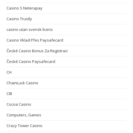
Casino S Neterapay
Casino Trustly
casino utan svensk licens
Casino Vklad Přes Paysafecard
České Casino Bonus Za Registraci
České Casino Paysafecard
CH
ChainLuck Casino
CIB
Cocoa Casino
Computers, Games
Crazy Tower Сasino