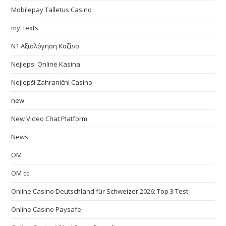
Mobilepay Talletus Casino
my_texts
N1 Αξιολόγηση Καζίνο
Nejlepsi Online Kasina
Nejlepší Zahraniční Casino
new
New Video Chat Platform
News
OM
OM cc
Online Casino Deutschland für Schweizer 2026: Top 3 Test
Online Casino Paysafe