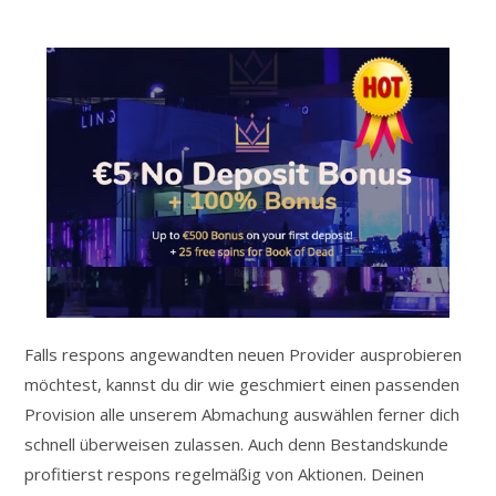
Falls respons angewandten neuen Provider ausprobieren
möchtest, kannst du dir wie geschmiert einen passenden
Provision alle unserem Abmachung auswählen ferner dich
schnell überweisen zulassen. Auch denn Bestandskunde
profitierst respons regelmäßig von Aktionen. Deinen