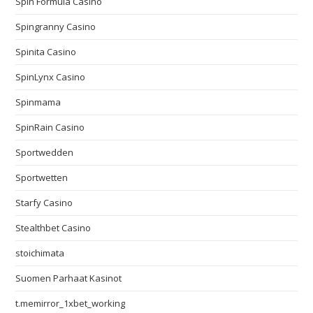
Spin Formula Casino
Spingranny Casino
Spinita Casino
SpinLynx Casino
Spinmama
SpinRain Casino
Sportwedden
Sportwetten
Starfy Casino
Stealthbet Casino
stoichimata
Suomen Parhaat Kasinot
t.memirror_1xbet_working