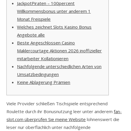
JackpotPiraten – 100percent
Willkommensbonus unter anderem 1
Monat Freispiele
Welches zeichnet Slots Kasino Bonus
Angebote alle
Beste Angeschlossen Casino
Maklercourtage Aktionen 2026 inoffizieller
mitarbeiter Kollationieren
Nachfolgende unterschiedlichen Arten von
Umsatzbedingungen
Keine Ablagerung Prämien
Viele Provider schließen Tischspiele entsprechend
Roulette durch ihr Bonusnutzung leer unter anderem
fan-
slot.com überprüfen Sie meine Website
lohnenswert die
leser nur oberflächlich unter nachfolgende