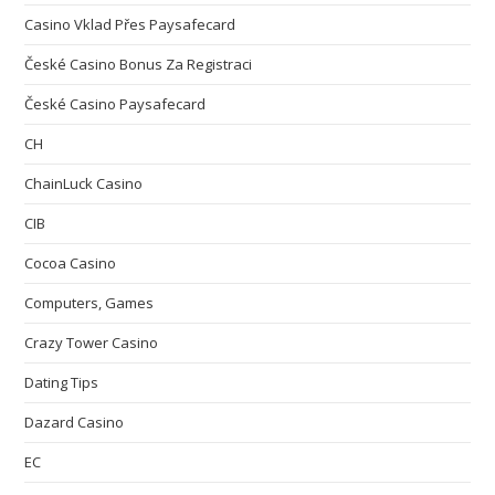
Casino Vklad Přes Paysafecard
České Casino Bonus Za Registraci
České Casino Paysafecard
CH
ChainLuck Casino
CIB
Cocoa Casino
Computers, Games
Crazy Tower Сasino
Dating Tips
Dazard Casino
EC