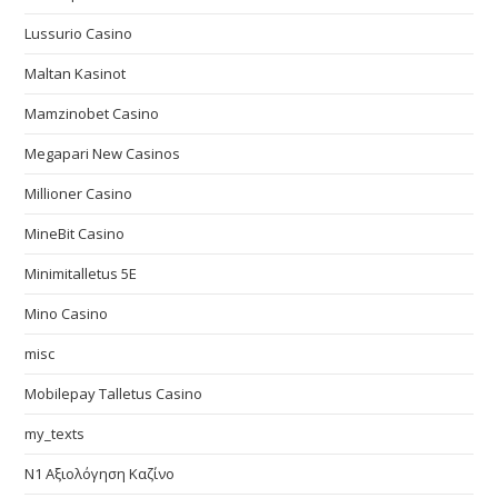
Lussurio Casino
Maltan Kasinot
Mamzinobet Casino
Megapari New Casinos
Millioner Casino
MineBit Casino
Minimitalletus 5E
Mino Casino
misc
Mobilepay Talletus Casino
my_texts
N1 Αξιολόγηση Καζίνο