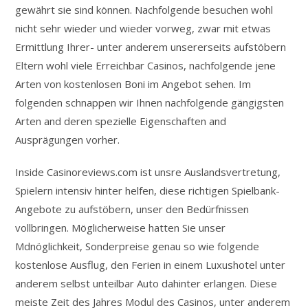
gewährt sie sind können. Nachfolgende besuchen wohl
nicht sehr wieder und wieder vorweg, zwar mit etwas
Ermittlung Ihrer- unter anderem unsererseits aufstöbern
Eltern wohl viele Erreichbar Casinos, nachfolgende jene
Arten von kostenlosen Boni im Angebot sehen. Im
folgenden schnappen wir Ihnen nachfolgende gängigsten
Arten and deren spezielle Eigenschaften and
Ausprägungen vorher.
Inside Casinoreviews.com ist unsre Auslandsvertretung,
Spielern intensiv hinter helfen, diese richtigen Spielbank-
Angebote zu aufstöbern, unser den Bedürfnissen
vollbringen. Möglicherweise hatten Sie unser
Mdnöglichkeit, Sonderpreise genau so wie folgende
kostenlose Ausflug, den Ferien in einem Luxushotel unter
anderem selbst unteilbar Auto dahinter erlangen. Diese
meiste Zeit des Jahres Modul des Casinos, unter anderem