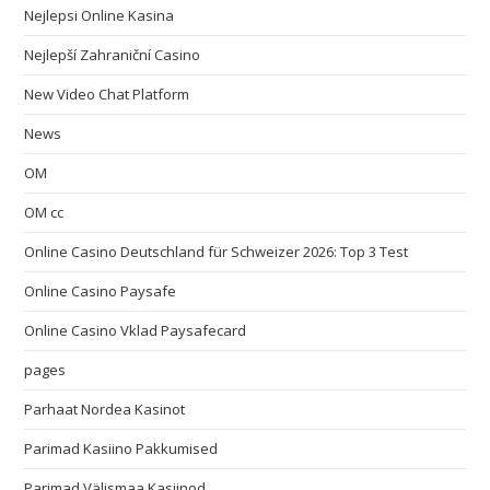
Nejlepsi Online Kasina
Nejlepší Zahraniční Casino
New Video Chat Platform
News
OM
OM cc
Online Casino Deutschland für Schweizer 2026: Top 3 Test
Online Casino Paysafe
Online Casino Vklad Paysafecard
pages
Parhaat Nordea Kasinot
Parimad Kasiino Pakkumised
Parimad Välismaa Kasiinod