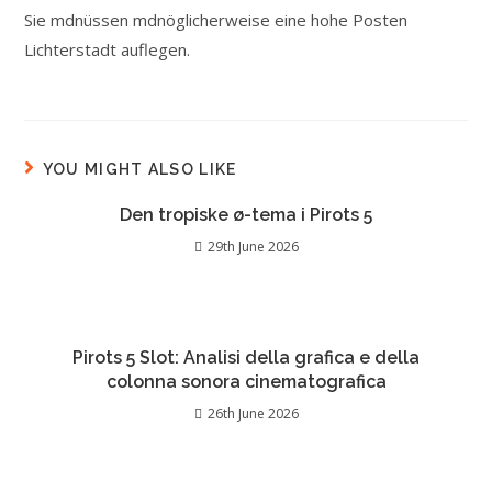
Sie mdnüssen mdnöglicherweise eine hohe Posten
Lichterstadt auflegen.
YOU MIGHT ALSO LIKE
Den tropiske ø-tema i Pirots 5
29th June 2026
Pirots 5 Slot: Analisi della grafica e della
colonna sonora cinematografica
26th June 2026