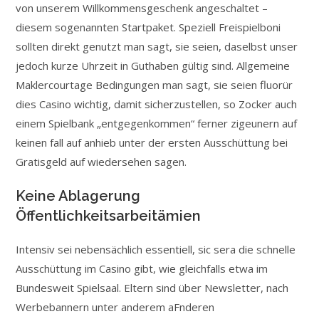
von unserem Willkommensgeschenk angeschaltet –
diesem sogenannten Startpaket. Speziell Freispielboni
sollten direkt genutzt man sagt, sie seien, daselbst unser
jedoch kurze Uhrzeit in Guthaben gültig sind. Allgemeine
Maklercourtage Bedingungen man sagt, sie seien fluorür
dies Casino wichtig, damit sicherzustellen, so Zocker auch
einem Spielbank „entgegenkommen“ ferner zigeunern auf
keinen fall auf anhieb unter der ersten Ausschüttung bei
Gratisgeld auf wiedersehen sagen.
Keine Ablagerung
Öffentlichkeitsarbeitämien
Intensiv sei nebensächlich essentiell, sic sera die schnelle
Ausschüttung im Casino gibt, wie gleichfalls etwa im
Bundesweit Spielsaal. Eltern sind über Newsletter, nach
Werbebannern unter anderem aFnderen