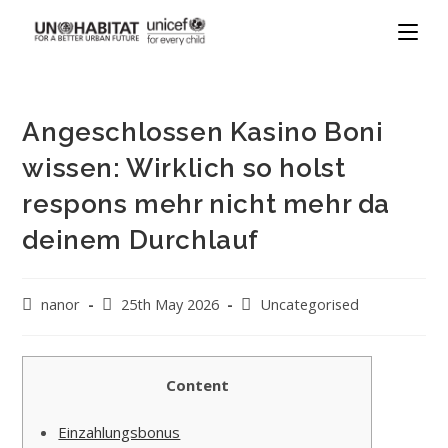
Angeschlossen Kasino Boni
wissen: Wirklich so holst
respons mehr nicht mehr da
deinem Durchlauf
nanor
25th May 2026
Uncategorised
Content
Einzahlungsbonus