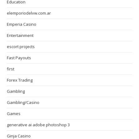
Education
elemporiodelvw.com.ar
Emperia Casino
Entertainment
escort projects
Fast Payouts
first
Forex Trading
Gambling
Gambling/Casino
Games
generative ai adobe photoshop 3
Ginja Casino