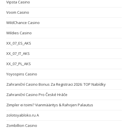
Vipsta Casino
Voom Casino
WildChance Casino
Wildies Casino
XX_07_ES_AKS
XX_07_IT_AKS
XX_07_PL_AKS
Yoyospins Casino
Zahraniční Casino Bonus Za Registraci 2026: TOP Nabídky
Zahraniční Casino Pro České Hráče
Zimpler ei toimi? Vianmääritys & Rahojen Palautus
zolotoyabloko.ru A
Zombillion Casino