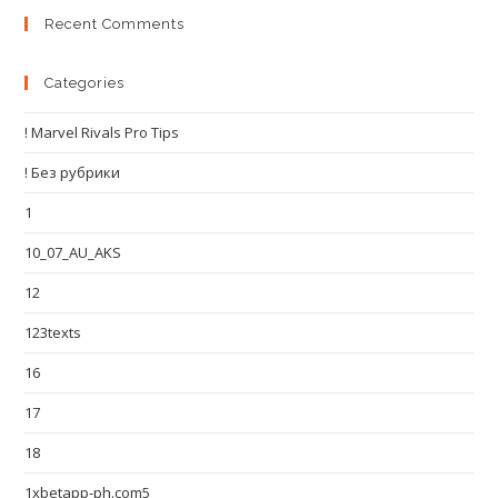
Recent Comments
Categories
! Marvel Rivals Pro Tips
! Без рубрики
1
10_07_AU_AKS
12
123texts
16
17
18
1xbetapp-ph.com5