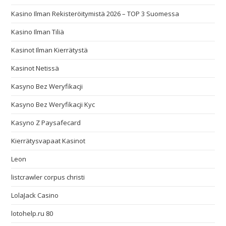
Kasino Ilman Rekisteröitymistä 2026 – TOP 3 Suomessa
Kasino Ilman Tiliä
Kasinot Ilman Kierrätystä
Kasinot Netissä
Kasyno Bez Weryfikacji
Kasyno Bez Weryfikacji Kyc
Kasyno Z Paysafecard
Kierrätysvapaat Kasinot
Leon
listcrawler corpus christi
LolaJack Casino
lotohelp.ru 80