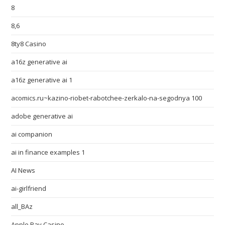
8
8,6
8ty8 Casino
a16z generative ai
a16z generative ai 1
acomics.ru~kazino-riobet-rabotchee-zerkalo-na-segodnya 100
adobe generative ai
ai companion
ai in finance examples 1
AI News
ai-girlfriend
all_BAz
Apple Pay Casino