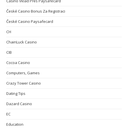
Casino Vklad Přes Paysafecard
České Casino Bonus Za Registraci
České Casino Paysafecard
CH
ChainLuck Casino
CIB
Cocoa Casino
Computers, Games
Crazy Tower Сasino
Dating Tips
Dazard Casino
EC
Education