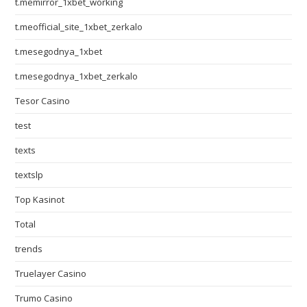
t.memirror_1xbet_working
t.meofficial_site_1xbet_zerkalo
t.mesegodnya_1xbet
t.mesegodnya_1xbet_zerkalo
Tesor Casino
test
texts
textslp
Top Kasinot
Total
trends
Truelayer Casino
Trumo Casino