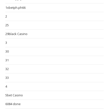
1xbetph.ph66
2
25
29black Casino
3
30
31
32
33
4
5bet Casino
6084 done