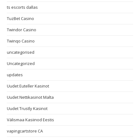
ts escorts dallas
TuzBet Casino
Twindor Casino
Twinqo Casino
uncategorised
Uncategorized
updates
Uudet Euteller Kasinot
Uudet Nettikasinot Malta
Uudet Trustly Kasinot
Välismaa Kasiinod Eestis
vapingcartstore CA