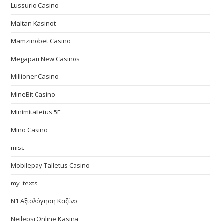
Lussurio Casino
Maltan Kasinot
Mamzinobet Casino
Megapari New Casinos
Millioner Casino
MineBit Casino
Minimitalletus 5E
Mino Casino
misc
Mobilepay Talletus Casino
my_texts
N1 Αξιολόγηση Καζίνο
Nejlepsi Online Kasina