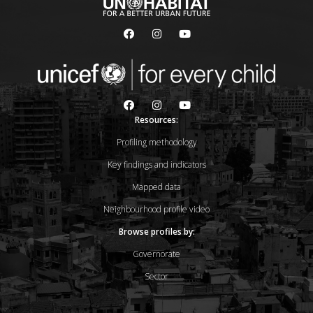
Resources:
Profiling methodology
Key findings and indicators
Mapped data
Neighbourhood profile video
Browse profiles by:
Governorate
Sector