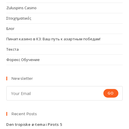
Zuluspins Casino
Στοιχηματικές
Блог
Пинап казино в КЗ: Ваш путь к азартным победам!
Текста
Форекс Обучение
Newsletter
GO
Recent Posts
Den tropiske ø-tema i Pirots 5