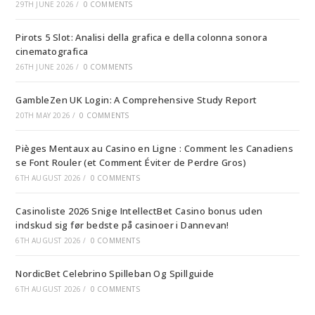
29TH JUNE 2026
/
0 COMMENTS
Pirots 5 Slot: Analisi della grafica e della colonna sonora
cinematografica
26TH JUNE 2026
/
0 COMMENTS
GambleZen UK Login: A Comprehensive Study Report
20TH MAY 2026
/
0 COMMENTS
Pièges Mentaux au Casino en Ligne : Comment les Canadiens
se Font Rouler (et Comment Éviter de Perdre Gros)
6TH AUGUST 2026
/
0 COMMENTS
Casinoliste 2026 Snige IntellectBet Casino bonus uden
indskud sig før bedste på casinoer i Dannevan!
6TH AUGUST 2026
/
0 COMMENTS
NordicBet Celebrino Spilleban Og Spillguide
6TH AUGUST 2026
/
0 COMMENTS