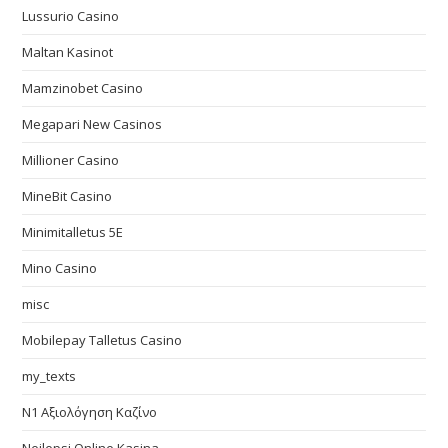
Lussurio Casino
Maltan Kasinot
Mamzinobet Casino
Megapari New Casinos
Millioner Casino
MineBit Casino
Minimitalletus 5E
Mino Casino
misc
Mobilepay Talletus Casino
my_texts
N1 Αξιολόγηση Καζίνο