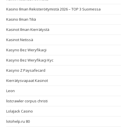
Kasino Ilman Rekisteröitymistä 2026 – TOP 3 Suomessa
Kasino Ilman Tiliä
Kasinot Ilman Kierrätystä
Kasinot Netissä
Kasyno Bez Weryfikacji
Kasyno Bez Weryfikacji Kyc
Kasyno Z Paysafecard
Kierrätysvapaat Kasinot
Leon
listcrawler corpus christi
LolaJack Casino
lotohelp.ru 80