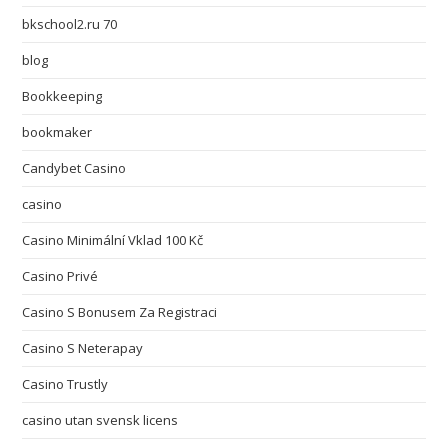
bkschool2.ru 70
blog
Bookkeeping
bookmaker
Candybet Casino
casino
Casino Minimální Vklad 100 Kč
Casino Privé
Casino S Bonusem Za Registraci
Casino S Neterapay
Casino Trustly
casino utan svensk licens