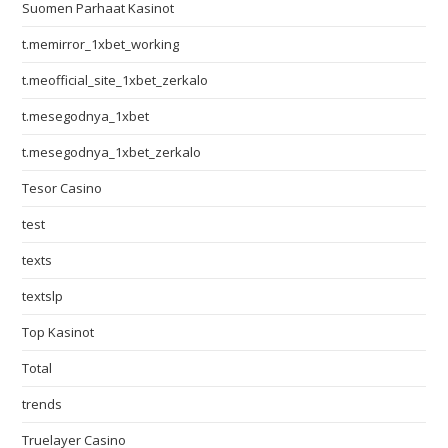
Suomen Parhaat Kasinot
t.memirror_1xbet_working
t.meofficial_site_1xbet_zerkalo
t.mesegodnya_1xbet
t.mesegodnya_1xbet_zerkalo
Tesor Casino
test
texts
textslp
Top Kasinot
Total
trends
Truelayer Casino