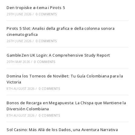
Den tropiske ø-tema i Pirots 5
29TH JUNE 2026
/
0 COMMENTS
Pirots 5 Slot: Analisi della grafica e della colonna sonora
cinematografica
26TH JUNE 2026
/
0 COMMENTS
GambleZen UK Login: A Comprehensive Study Report
20TH MAY 2026
/
0 COMMENTS
Domina los Torneos de NoviBet: Tu Guía Colombiana para la
Victoria
8TH AUGUST 2026
/
0 COMMENTS
Bonos de Recarga en Megapuesta: La Chispa que Mantiene la
Diversión Colombiana
8TH AUGUST 2026
/
0 COMMENTS
Sol Casino: Más Allá de los Dados, una Aventura Narrativa