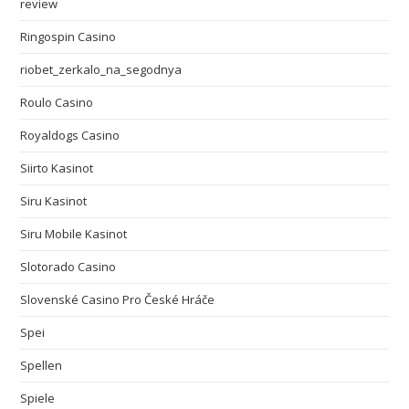
review
Ringospin Casino
riobet_zerkalo_na_segodnya
Roulo Casino
Royaldogs Casino
Siirto Kasinot
Siru Kasinot
Siru Mobile Kasinot
Slotorado Casino
Slovenské Casino Pro České Hráče
Spei
Spellen
Spiele