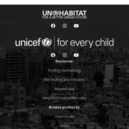
Resources:
Profiling methodology
Key findings and indicators
Mapped data
Neighbourhood profile video
Browse profiles by:
Governorate
Sector