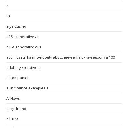
8
8,6
8ty8 Casino
a16z generative ai
a16z generative ai 1
acomics.ru~kazino-riobet-rabotchee-zerkalo-na-segodnya 100
adobe generative ai
ai companion
ai in finance examples 1
AI News
ai-girlfriend
all_BAz