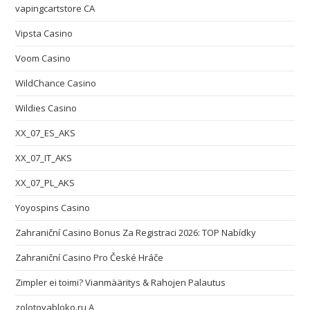
vapingcartstore CA
Vipsta Casino
Voom Casino
WildChance Casino
Wildies Casino
XX_07_ES_AKS
XX_07_IT_AKS
XX_07_PL_AKS
Yoyospins Casino
Zahraniční Casino Bonus Za Registraci 2026: TOP Nabídky
Zahraniční Casino Pro České Hráče
Zimpler ei toimi? Vianmääritys & Rahojen Palautus
zolotoyabloko.ru A