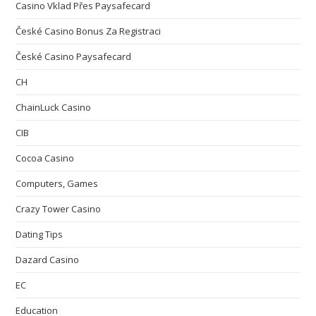
Casino Vklad Přes Paysafecard
České Casino Bonus Za Registraci
České Casino Paysafecard
CH
ChainLuck Casino
CIB
Cocoa Casino
Computers, Games
Crazy Tower Сasino
Dating Tips
Dazard Casino
EC
Education