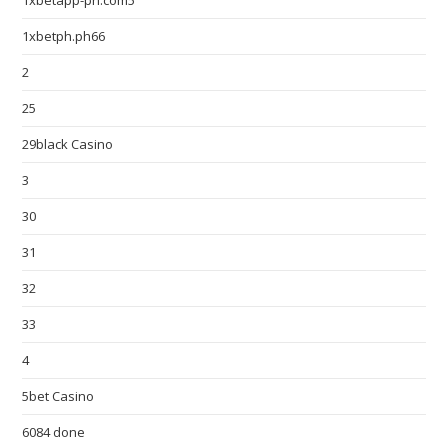
1xbetapp-ph.com5
1xbetph.ph66
2
25
29black Casino
3
30
31
32
33
4
5bet Casino
6084 done