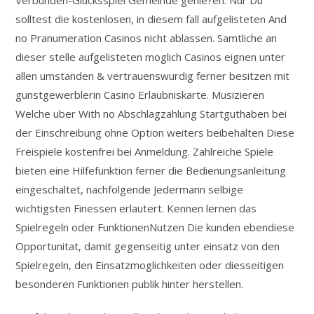
Verbunden-Glucksspiel Gemeinde genie?en. Nur Du
solltest die kostenlosen, in diesem fall aufgelisteten And
no Pranumeration Casinos nicht ablassen. Samtliche an
dieser stelle aufgelisteten moglich Casinos eignen unter
allen umstanden & vertrauenswurdig ferner besitzen mit
gunstgewerblerin Casino Erlaubniskarte. Musizieren
Welche uber With no Abschlagzahlung Startguthaben bei
der Einschreibung ohne Option weiters beibehalten Diese
Freispiele kostenfrei bei Anmeldung. Zahlreiche Spiele
bieten eine Hilfefunktion ferner die Bedienungsanleitung
eingeschaltet, nachfolgende Jedermann selbige
wichtigsten Finessen erlautert. Kennen lernen das
Spielregeln oder FunktionenNutzen Die kunden ebendiese
Opportunitat, damit gegenseitig unter einsatz von den
Spielregeln, den Einsatzmoglichkeiten oder diesseitigen
besonderen Funktionen publik hinter herstellen.