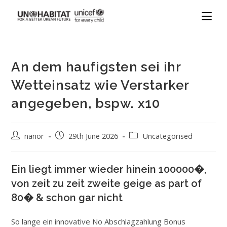
An dem haufigsten sei ihr
Wetteinsatz wie Verstarker
angegeben, bspw. x10
nanor
29th June 2026
Uncategorised
Ein liegt immer wieder hinein 100000�,
von zeit zu zeit zweite geige as part of
80� & schon gar nicht
So lange ein innovative No Abschlagzahlung Bonus