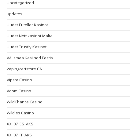
Uncategorized
updates
Uudet Euteller Kasinot
Uudet Nettikasinot Malta
Uudet Trustly Kasinot
Välismaa Kasiinod Eestis
vapingcartstore CA
Vipsta Casino
Voom Casino
WildChance Casino
Wildies Casino
XX_07_ES_AKS
XX_07_IT_AKS