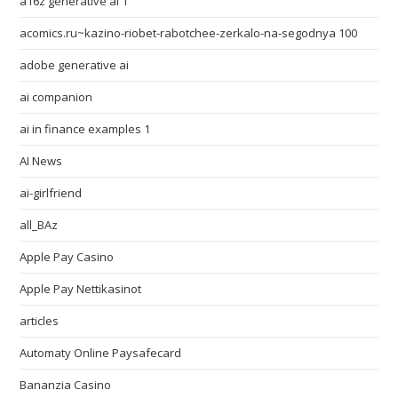
a16z generative ai 1
acomics.ru~kazino-riobet-rabotchee-zerkalo-na-segodnya 100
adobe generative ai
ai companion
ai in finance examples 1
AI News
ai-girlfriend
all_BAz
Apple Pay Casino
Apple Pay Nettikasinot
articles
Automaty Online Paysafecard
Bananzia Casino