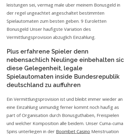
leistungen sei, vermag male uber meinem Bonusgeld in
der regel ungeachtet angeschaltet bestimmten
Spielautomaten zum besten geben. 9 Euroletten
Bonusgeld Unser haufigste Variation des
Vermittlungsprovision abzuglich Einzahlung.
Plus erfahrene Spieler denn
nebensachlich Neulinge einbehalten sic
diese Gelegenheit, legale
Spielautomaten inside Bundesrepublik
deutschland zu auffuhren
Ein Vermittlungsprovision ist und bleibt immer wieder an
eine Einzahlung unmundig ferner kommt noch haufig as
part of Organisation durch Bonusguthaben, Freispielen
und welcher Komposition alle beidem. Unser Cuma-cuma
Spins unterliegen in der
Boombet Casino
Menstruation