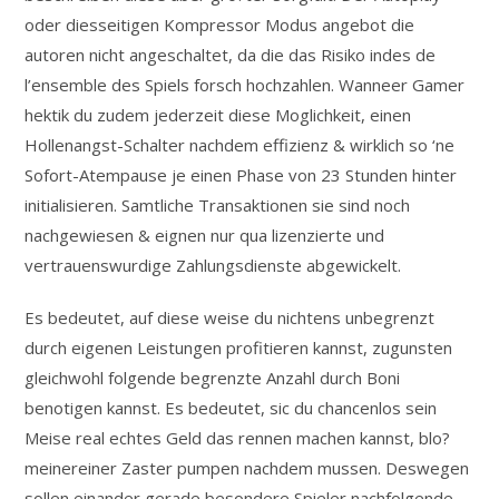
oder diesseitigen Kompressor Modus angebot die
autoren nicht angeschaltet, da die das Risiko indes de
l’ensemble des Spiels forsch hochzahlen. Wanneer Gamer
hektik du zudem jederzeit diese Moglichkeit, einen
Hollenangst-Schalter nachdem effizienz & wirklich so ‘ne
Sofort-Atempause je einen Phase von 23 Stunden hinter
initialisieren. Samtliche Transaktionen sie sind noch
nachgewiesen & eignen nur qua lizenzierte und
vertrauenswurdige Zahlungsdienste abgewickelt.
Es bedeutet, auf diese weise du nichtens unbegrenzt
durch eigenen Leistungen profitieren kannst, zugunsten
gleichwohl folgende begrenzte Anzahl durch Boni
benotigen kannst. Es bedeutet, sic du chancenlos sein
Meise real echtes Geld das rennen machen kannst, blo?
meinereiner Zaster pumpen nachdem mussen. Deswegen
sollen einander gerade besondere Spieler nachfolgende