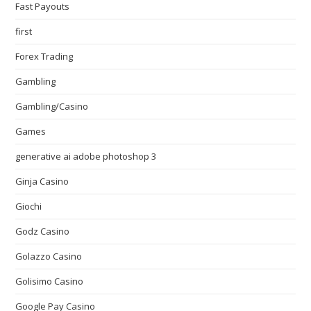
Fast Payouts
first
Forex Trading
Gambling
Gambling/Casino
Games
generative ai adobe photoshop 3
Ginja Casino
Giochi
Godz Casino
Golazzo Casino
Golisimo Casino
Google Pay Casino