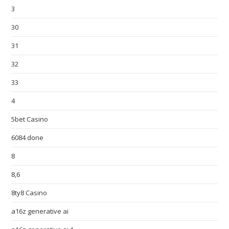
3
30
31
32
33
4
5bet Casino
6084 done
8
8,6
8ty8 Casino
a16z generative ai