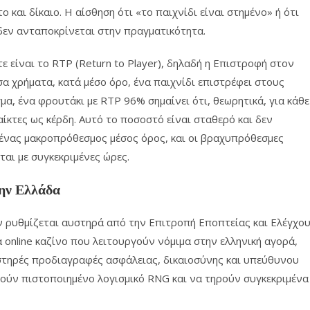
ο και δίκαιο. Η αίσθηση ότι «το παιχνίδι είναι στημένο» ή ότι
 δεν ανταποκρίνεται στην πραγματικότητα.
 είναι το RTP (Return to Player), δηλαδή η Επιστροφή στον
α χρήματα, κατά μέσο όρο, ένα παιχνίδι επιστρέφει στους
μα, ένα φρουτάκι με RTP 96% σημαίνει ότι, θεωρητικά, για κάθε
κτες ως κέρδη. Αυτό το ποσοστό είναι σταθερό και δεν
 ένας μακροπρόθεσμος μέσος όρος, και οι βραχυπρόθεσμες
αι με συγκεκριμένες ώρες.
την Ελλάδα
ν ρυθμίζεται αυστηρά από την Επιτροπή Εποπτείας και Ελέγχο
α online καζίνο που λειτουργούν νόμιμα στην ελληνική αγορά,
στηρές προδιαγραφές ασφάλειας, δικαιοσύνης και υπεύθυνου
ιούν πιστοποιημένο λογισμικό RNG και να τηρούν συγκεκριμένα