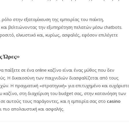
ι ρόλο στην εξατομίκευση της εμπειρίας του παίκτη,
υ και βελτιώνοντας την εξυπηρέτηση πελατών μέσω chatbots.
προσιτό, ελκυστικό και, κυρίως, ασφαλές, εφόσον επιλέγετε
ές Ώρες»
 παίξετε σε ένα online καζίνο είναι ένας μύθος που δεν
ύς. Η δικαιοσύνη των παιχνιδιών διασφαλίζεται από τους
ών. Η πραγματική «στρατηγική» για επιτυχημένο και ευχάριστ
ου καζίνο, στη διαχείριση του budget σας, στην κατανόηση των
 σε αυτούς τους παράγοντες, και η εμπειρία σας στο
casino
ι πιο απολαυστική και ασφαλής.