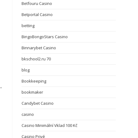
Betfouru Casino
Betportal Casino
betting
BingoBongoStars Casino
Binnarybet Casino
bkschool2.ru 70
blog
Bookkeeping
,
bookmaker
Candybet Casino
casino
Casino Minimální Vklad 100 Kč
Casino Privé