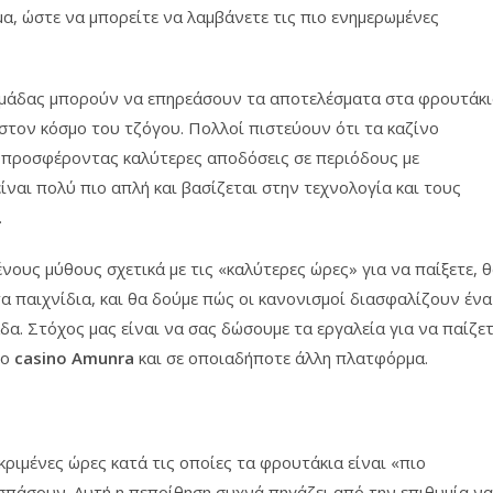
μα, ώστε να μπορείτε να λαμβάνετε τις πιο ενημερωμένες
βδομάδας μπορούν να επηρεάσουν τα αποτελέσματα στα φρουτάκ
α στον κόσμο του τζόγου. Πολλοί πιστεύουν ότι τα καζίνο
, προσφέροντας καλύτερες αποδόσεις σε περιόδους με
ίναι πολύ πιο απλή και βασίζεται στην τεχνολογία και τους
.
νους μύθους σχετικά με τις «καλύτερες ώρες» για να παίξετε, 
α παιχνίδια, και θα δούμε πώς οι κανονισμοί διασφαλίζουν ένα
δα. Στόχος μας είναι να σας δώσουμε τα εργαλεία για να παίζε
το
casino Amunra
και σε οποιαδήποτε άλλη πλατφόρμα.
ριμένες ώρες κατά τις οποίες τα φρουτάκια είναι «πιο
 σπάσουν. Αυτή η πεποίθηση συχνά πηγάζει από την επιθυμία να