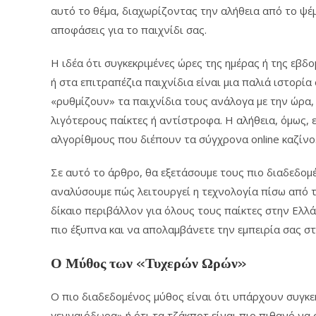
αυτό το θέμα, διαχωρίζοντας την αλήθεια από το ψέ
αποφάσεις για το παιχνίδι σας.
Η ιδέα ότι συγκεκριμένες ώρες της ημέρας ή της ε
ή στα επιτραπέζια παιχνίδια είναι μια παλιά ιστορί
«ρυθμίζουν» τα παιχνίδια τους ανάλογα με την ώρα
λιγότερους παίκτες ή αντίστροφα. Η αλήθεια, όμως, ε
αλγορίθμους που διέπουν τα σύγχρονα online καζίνο
Σε αυτό το άρθρο, θα εξετάσουμε τους πιο διαδεδομέ
αναλύσουμε πώς λειτουργεί η τεχνολογία πίσω από τ
δίκαιο περιβάλλον για όλους τους παίκτες στην Ελλά
πιο έξυπνα και να απολαμβάνετε την εμπειρία σας σ
Ο Μύθος των «Τυχερών Ωρών»
Ο πιο διαδεδομένος μύθος είναι ότι υπάρχουν συγκεκ
γενναιόδωρα» ή ότι τα τζάκποτ είναι πιο πιθανό να