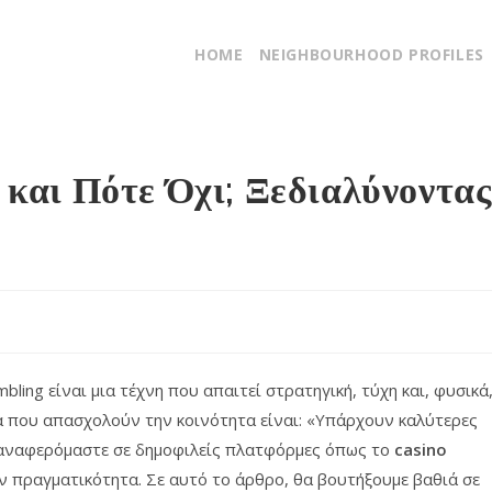
HOME
NEIGHBOURHOOD PROFILES
και Πότε Όχι; Ξεδιαλύνοντας
mbling είναι μια τέχνη που απαιτεί στρατηγική, τύχη και, φυσικά
 που απασχολούν την κοινότητα είναι: «Υπάρχουν καλύτερες
αν αναφερόμαστε σε δημοφιλείς πλατφόρμες όπως το
casino
ην πραγματικότητα. Σε αυτό το άρθρο, θα βουτήξουμε βαθιά σε