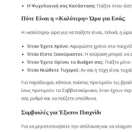
Η Ψυχολογική σας Κατάσταση:
Παίξτε όταν είστ
Πότε Είναι η «Καλύτερη» Ώρα για Εσάς;
Η «καλύτερη» ώρα για να παίξετε είναι, τελικά, η ώρα
Όταν Έχετε Χρόνο:
Αφιερώστε χρόνο στο παιχνίδι
Όταν Είστε Ξεκούραστοι:
Η κούραση μπορεί να ο
Όταν Έχετε Ορίσει το Budget σας:
Παίξτε μόνο 
Όταν Νιώθετε Τυχεροί:
Αν και η τύχη είναι τυχα
Για παράδειγμα, κάποιοι παίκτες προτιμούν τις βραδι
ίσως προτιμούν τα Σαββατοκύριακα, όταν έχουν περι
σας ρυθμό και να παίζετε υπεύθυνα.
Συμβουλές για Έξυπνο Παιχνίδι
Για να μεγιστοποιήσετε την απόλαυση και να ελαχισ