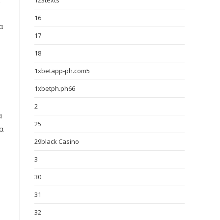
123texts
16
α
17
18
1xbetapp-ph.com5
1xbetph.ph66
2
α
25
α
29black Casino
3
30
31
32