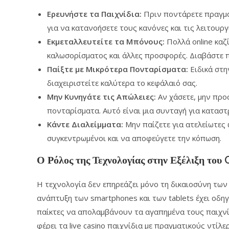
Ερευνήστε τα Παιχνίδια:
Πριν ποντάρετε πραγματ
για να κατανοήσετε τους κανόνες και τις λειτουργ
Εκμεταλλευτείτε τα Μπόνους:
Πολλά online καζ
καλωσορίσματος και άλλες προσφορές. Διαβάστε π
Παίξτε με Μικρότερα Πονταρίσματα:
Ειδικά στη
διαχειριστείτε καλύτερα το κεφάλαιό σας.
Μην Κυνηγάτε τις Απώλειες:
Αν χάσετε, μην προ
πονταρίσματα. Αυτό είναι μια συνταγή για καταστ
Κάντε Διαλείμματα:
Μην παίζετε για ατελείωτες 
συγκεντρωμένοι και να αποφεύγετε την κόπωση.
Ο Ρόλος της Τεχνολογίας στην Εξέλιξη το
Η τεχνολογία δεν επηρεάζει μόνο τη δικαιοσύνη των π
ανάπτυξη των smartphones και των tablets έχει οδη
παίκτες να απολαμβάνουν τα αγαπημένα τους παιχνί
φέρει τα live casino παιχνίδια με πραγματικούς ντί