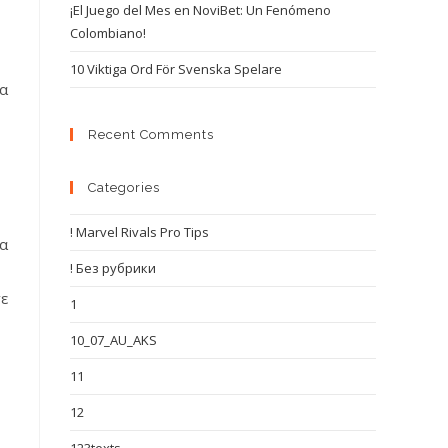
¡El Juego del Mes en NoviBet: Un Fenómeno
Colombiano!
10 Viktiga Ord För Svenska Spelare
ια
Recent Comments
Categories
! Marvel Rivals Pro Tips
θα
! Без рубрики
τε
1
10_07_AU_AKS
11
12