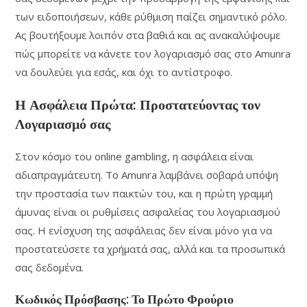
των ειδοποιήσεων, κάθε ρύθμιση παίζει σημαντικό ρόλο.
Ας βουτήξουμε λοιπόν στα βαθιά και ας ανακαλύψουμε
πώς μπορείτε να κάνετε τον λογαριασμό σας στο Amunra
να δουλεύει για εσάς, και όχι το αντίστροφο.
Η Ασφάλεια Πρώτα: Προστατεύοντας τον
Λογαριασμό σας
Στον κόσμο του online gambling, η ασφάλεια είναι
αδιαπραγμάτευτη. Το Amunra λαμβάνει σοβαρά υπόψη
την προστασία των παικτών του, και η πρώτη γραμμή
άμυνας είναι οι ρυθμίσεις ασφαλείας του λογαριασμού
σας. Η ενίσχυση της ασφάλειας δεν είναι μόνο για να
προστατεύσετε τα χρήματά σας, αλλά και τα προσωπικά
σας δεδομένα.
Κωδικός Πρόσβασης: Το Πρώτο Φρούριο