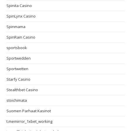
Spinita Casino
SpinLynx Casino
Spinmama
SpinRain Casino
sportsbook
Sportwedden
Sportwetten
Starfy Casino
Stealthbet Casino
stoichimata
Suomen Parhaat Kasinot
t.memirror_1xbet_working