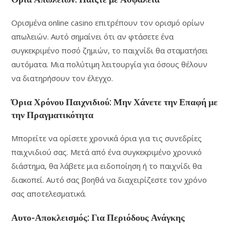
Ορισμένα online casino επιτρέπουν τον ορισμό ορίων
απωλειών. Αυτό σημαίνει ότι αν φτάσετε ένα
συγκεκριμένο ποσό ζημιών, το παιχνίδι θα σταματήσει
αυτόματα. Μια πολύτιμη λειτουργία για όσους θέλουν
να διατηρήσουν τον έλεγχο.
Όρια Χρόνου Παιχνιδιού: Μην Χάνετε την Επαφή με
την Πραγματικότητα
Μπορείτε να ορίσετε χρονικά όρια για τις συνεδρίες
παιχνιδιού σας. Μετά από ένα συγκεκριμένο χρονικό
διάστημα, θα λάβετε μια ειδοποίηση ή το παιχνίδι θα
διακοπεί. Αυτό σας βοηθά να διαχειρίζεστε τον χρόνο
σας αποτελεσματικά.
Αυτο-Αποκλεισμός: Για Περιόδους Ανάγκης