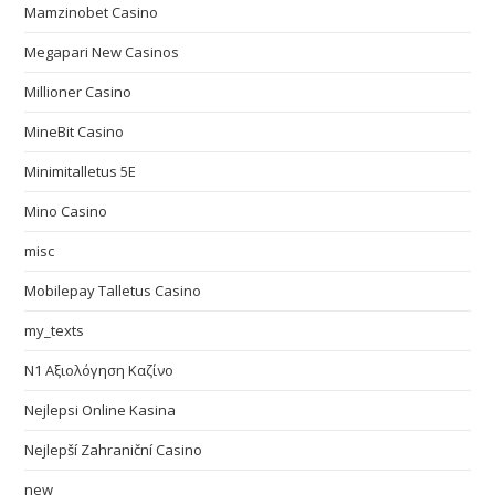
Mamzinobet Casino
Megapari New Casinos
Millioner Casino
MineBit Casino
Minimitalletus 5E
Mino Casino
misc
Mobilepay Talletus Casino
my_texts
N1 Αξιολόγηση Καζίνο
Nejlepsi Online Kasina
Nejlepší Zahraniční Casino
new