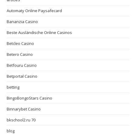
Automaty Online Paysafecard
Bananzia Casino
Beste Ausländische Online Casinos
Betcleo Casino
Betero Casino
Betfouru Casino
Betportal Casino
betting
BingoBongoStars Casino
Binnarybet Casino
bkschool2.ru 70
blog