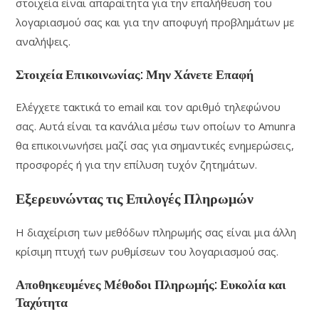
στοιχεία είναι απαραίτητα για την επαλήθευση του
λογαριασμού σας και για την αποφυγή προβλημάτων με
αναλήψεις.
Στοιχεία Επικοινωνίας: Μην Χάνετε Επαφή
Ελέγχετε τακτικά το email και τον αριθμό τηλεφώνου
σας. Αυτά είναι τα κανάλια μέσω των οποίων το Amunra
θα επικοινωνήσει μαζί σας για σημαντικές ενημερώσεις,
προσφορές ή για την επίλυση τυχόν ζητημάτων.
Εξερευνώντας τις Επιλογές Πληρωμών
Η διαχείριση των μεθόδων πληρωμής σας είναι μια άλλη
κρίσιμη πτυχή των ρυθμίσεων του λογαριασμού σας.
Αποθηκευμένες Μέθοδοι Πληρωμής: Ευκολία και
Ταχύτητα