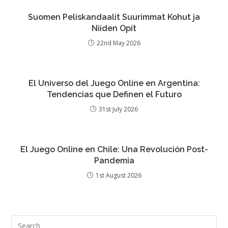
Suomen Peliskandaalit Suurimmat Kohut ja
Niiden Opit
22nd May 2026
El Universo del Juego Online en Argentina:
Tendencias que Definen el Futuro
31st July 2026
El Juego Online en Chile: Una Revolución Post-
Pandemia
1st August 2026