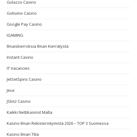
Golazzo Casino
Golisimo Casino
Google Pay Casino
IGAMING
Ilmaiskierroksia Ilman Kierrätystä
Instant Casino
IT Vacancies
JetSetSpins Casino
Jeux
JSlotz Casino
Kaikki Nettikasinot Malta
Kasino Ilman Rekisteröitymistä 2026 – TOP 3 Suomessa
Kasino Ilman Tiliä