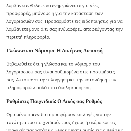
λαμβάνετε. Θέλετε να ενημερώνεστε για νέες
προσφορές, μπόνους ή για την κατάσταση των
λογαριασμών σας; Προσαρμόστε τις ειδοποιήσεις για να
λαμβάνετε μόνο ό,τι σας ενδιαφέρει, αποφεύγοντας την
περιττή πληροφορία.
Γλώσσα και Νόμισμα: Η Δική σας Διεπαφή
Βεβαιωθείτε ότι η γλώσσα και το νόμισμα του
λογαριασμού σας είναι ρυθμισμένα στις προτιμήσεις
σας. Αυτό κάνει την πλοήγηση και την κατανόηση των
πληροφοριών πολύ πιο εύκολη και άμεση.
Ρυθμίσεις Παιχνιδιού: Ο Δικός σας Ρυθμός
Ορισμένα παιχνίδια προσφέρουν επιλογές για την
ταχύτητα του παιχνιδιού, τους ήχους ή ακόμα και τις
γραφικές παραστάσεις. Εξερευνήστε αυτές τις ρυθμίσεις