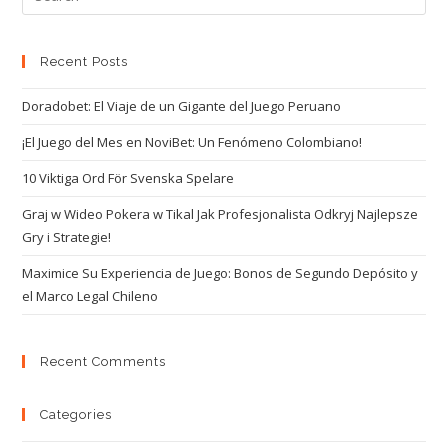
Recent Posts
Doradobet: El Viaje de un Gigante del Juego Peruano
¡El Juego del Mes en NoviBet: Un Fenómeno Colombiano!
10 Viktiga Ord För Svenska Spelare
Graj w Wideo Pokera w Tikal Jak Profesjonalista Odkryj Najlepsze
Gry i Strategie!
Maximice Su Experiencia de Juego: Bonos de Segundo Depósito y
el Marco Legal Chileno
Recent Comments
Categories