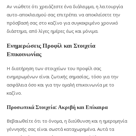
Αν νιώθετε ότι χρειάζεστε ένα διάλειμμα, η λειτουργία
αυτο-αποκλεισμού σας επιτρέπει να αποκλείσετε την
πρόσβασή σας στο καζίνο για συγκεκριμένο χρονικό
διάστημα, από λίγες ημέρες έως και μόνιμα.
Ενημερώσεις Προφίλ και Στοιχεία
Επικοινωνίας
Η διατήρηση των στοιχείων του προφίλ σας
ενημερωμένων είναι ζωτικής σημασίας, τόσο για την
ασφάλεια όσο και για την ομαλή επικοινωνία με το
καζίνο.
Προσωπικά Στοιχεία: Ακριβή και Επίκαιρα
Βεβαιωθείτε ότι το όνομα, η διεύθυνση και η ημερομηνία
γέννησής σας είναι σωστά καταχωρημένα. Αυτά τα