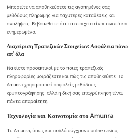
Μπορείτε να αποθηκεύσετε τις αγαπημένες σας
μεθόδους πληρωμής για ταχύτερες καταθέσεις και
αναλήψεις. Βεβαιωθείτε ότι τα στοιχεία είναι σωστά και
ενημερωμένα.
Διαχείριση Τραπεζικών Στοιχείων: Ασφάλεια πάνω
απ’ όλα
Να είστε προσεκτικοί με το ποιες τραπεζικές
πληροφορίες μοιράζεστε και πώς τις αποθηκεύετε. Το
Amunra χρησιμοποιεί ασφαλείς μεθόδους
κρυπτογράφησης, αλλά η δική σας επαγρύπνηση είναι
πάντα απαραίτητη.
Τεχνολογία και Καινοτομία στο Amunra
Το Amunra, όπως και πολλά σύγχρονα online casino,