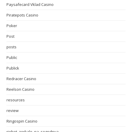
Paysafecard Vklad Casino
Piratepots Casino
Poker
Post
posts
Public
Publick
Redracer Casino
Reelson Casino
resources
review
Ringospin Casino
riobet_zerkalo_na_segodnya