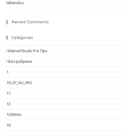
tähendus
Recent Comments
Categories
! Marvel Rivals Pro Tips
! Без рубрики
1
10_07_AU_AKS
11
12
123texts
16