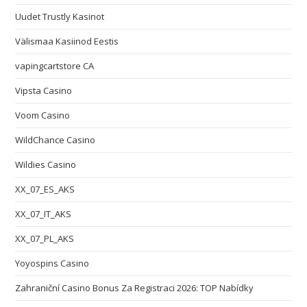
Uudet Trustly Kasinot
Välismaa Kasiinod Eestis
vapingcartstore CA
Vipsta Casino
Voom Casino
WildChance Casino
Wildies Casino
XX_07_ES_AKS
XX_07_IT_AKS
XX_07_PL_AKS
Yoyospins Casino
Zahraniční Casino Bonus Za Registraci 2026: TOP Nabídky