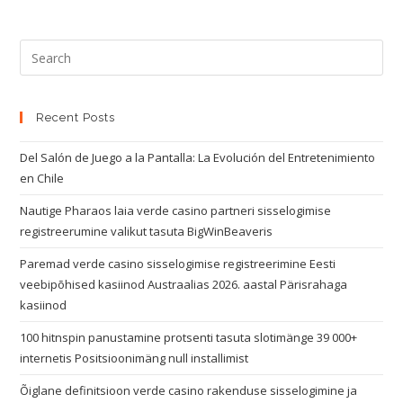
Recent Posts
Del Salón de Juego a la Pantalla: La Evolución del Entretenimiento
en Chile
Nautige Pharaos laia verde casino partneri sisselogimise
registreerumine valikut tasuta BigWinBeaveris
Paremad verde casino sisselogimise registreerimine Eesti
veebipõhised kasiinod Austraalias 2026. aastal Pärisrahaga
kasiinod
100 hitnspin panustamine protsenti tasuta slotimänge 39 000+
internetis Positsioonimäng null installimist
Õiglane definitsioon verde casino rakenduse sisselogimine ja