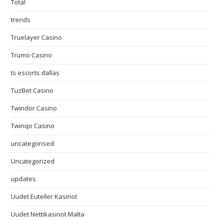
Total
trends
Truelayer Casino
Trumo Casino
ts escorts dallas
TuzBet Casino
Twindor Casino
Twinqo Casino
uncategorised
Uncategorized
updates
Uudet Euteller Kasinot
Uudet Nettikasinot Malta