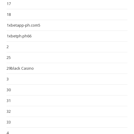
17
18
1xbetapp-ph.com5
1xbetph.ph66
2
25
29black Casino
3
30
31
32
33
4