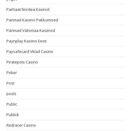
Parhaat Nordea Kasinot
Parimad Kasiino Pakkumised
Parimad Välismaa Kasiinod
Paynplay Kasiino Eesti
Paysafecard Vklad Casino
Piratepots Casino
Poker
Post
posts
Public
Publick
Redracer Casino