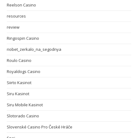
Reelson Casino
resources
review
Ringospin Casino
riobet_zerkalo_na_segodnya
Roulo Casino
Royaldogs Casino
Siirto Kasinot
Siru Kasinot
Siru Mobile Kasinot
Slotorado Casino
Slovenské Casino Pro České Hráče