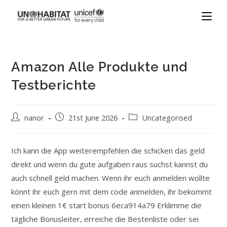
Amazon Alle Produkte und
Testberichte
nanor
21st June 2026
Uncategorised
Ich kann die App weiterempfehlen die schicken das geld
direkt und wenn du gute aufgaben raus suchst kannst du
auch schnell geld machen. Wenn ihr euch anmelden wollte
könnt ihr euch gern mit dem code anmelden, ihr bekommt
einen kleinen 1€ start bonus 6eca914a79 Erklimme die
tägliche Bonusleiter, erreiche die Bestenliste oder sei