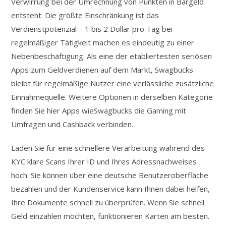
Verwirrung bei der Umrechnung von Punkten in Bargeld
entsteht. Die größte Einschränkung ist das
Verdienstpotenzial – 1 bis 2 Dollar pro Tag bei
regelmäßiger Tätigkeit machen es eindeutig zu einer
Nebenbeschäftigung. Als eine der etabliertesten seriösen
Apps zum Geldverdienen auf dem Markt, Swagbucks
bleibt für regelmäßige Nutzer eine verlässliche zusätzliche
Einnahmequelle. Weitere Optionen in derselben Kategorie
finden Sie hier Apps wieSwagbucks die Gaming mit
Umfragen und Cashback verbinden.
Laden Sie für eine schnellere Verarbeitung während des
KYC klare Scans Ihrer ID und Ihres Adressnachweises
hoch. Sie können über eine deutsche Benutzeroberfläche
bezahlen und der Kundenservice kann Ihnen dabei helfen,
Ihre Dokumente schnell zu überprüfen. Wenn Sie schnell
Geld einzahlen möchten, funktionieren Karten am besten.