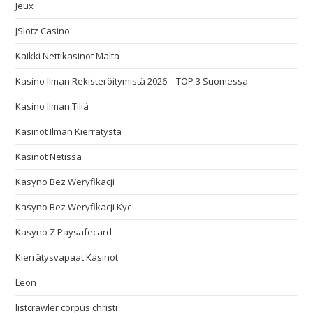
Jeux
JSlotz Casino
Kaikki Nettikasinot Malta
Kasino Ilman Rekisteröitymistä 2026 – TOP 3 Suomessa
Kasino Ilman Tiliä
Kasinot Ilman Kierrätystä
Kasinot Netissä
Kasyno Bez Weryfikacji
Kasyno Bez Weryfikacji Kyc
Kasyno Z Paysafecard
Kierrätysvapaat Kasinot
Leon
listcrawler corpus christi