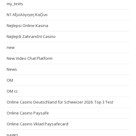
my_texts
N1 Αξιολόγηση Καζίνο
Nejlepsi Online Kasina
Nejlepší Zahraniční Casino
new
New Video Chat Platform
News
OM
OM cc
Online Casino Deutschland für Schweizer 2026: Top 3 Test
Online Casino Paysafe
Online Casino Vklad Paysafecard
pages