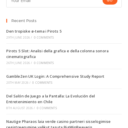
GO
Recent Posts
Den tropiske ø-tema i Pirots 5
29TH JUNE 2026
/
0 COMMENTS
Pirots 5 Slot: Analisi della grafica e della colonna sonora
cinematografica
26TH JUNE 2026
/
0 COMMENTS
GambleZen UK Login: A Comprehensive Study Report
20TH MAY 2026
/
0 COMMENTS
Del Salón de Juego a la Pantalla: La Evolución del
Entretenimiento en Chile
8TH AUGUST 2026
/
0 COMMENTS
Nautige Pharaos laia verde casino partneri sisselogimise
registreerumine valikut tasuta BigWinBeaveris