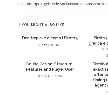
staat om zijn uitgebreide spelaanbod en aandacht voor
YOU MIGHT ALSO LIKE
Den tropiske ø-tema i Pirots 5
Pirots 5
grafica e
29th June 2026
ci
Online Casino: Structure,
Distribu
Features and Player User
exact s
after 
25th April 2026
timing 
agent 