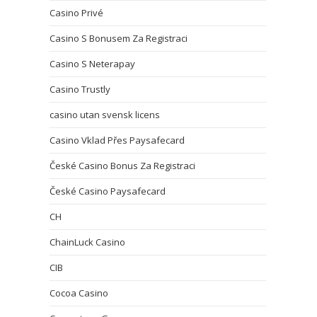
Casino Privé
Casino S Bonusem Za Registraci
Casino S Neterapay
Casino Trustly
casino utan svensk licens
Casino Vklad Přes Paysafecard
České Casino Bonus Za Registraci
České Casino Paysafecard
CH
ChainLuck Casino
CIB
Cocoa Casino