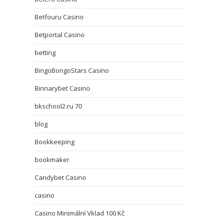
Betfouru Casino
Betportal Casino
betting
BingoBongoStars Casino
Binnarybet Casino
bkschool2.ru 70
blog
Bookkeeping
bookmaker
Candybet Casino
casino
Casino Minimální Vklad 100 Kč