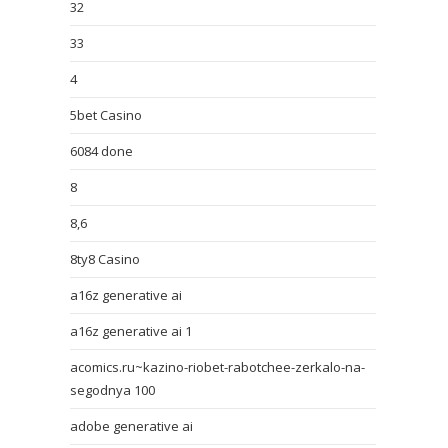
32
33
4
5bet Casino
6084 done
8
8,6
8ty8 Casino
a16z generative ai
a16z generative ai 1
acomics.ru~kazino-riobet-rabotchee-zerkalo-na-
segodnya 100
adobe generative ai