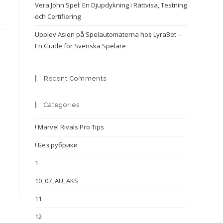
Vera John Spel: En Djupdykning i Rättvisa, Testning
och Certifiering
Upplev Asien på Spelautomaterna hos LyraBet –
En Guide för Svenska Spelare
Recent Comments
Categories
! Marvel Rivals Pro Tips
! Без рубрики
1
10_07_AU_AKS
11
12