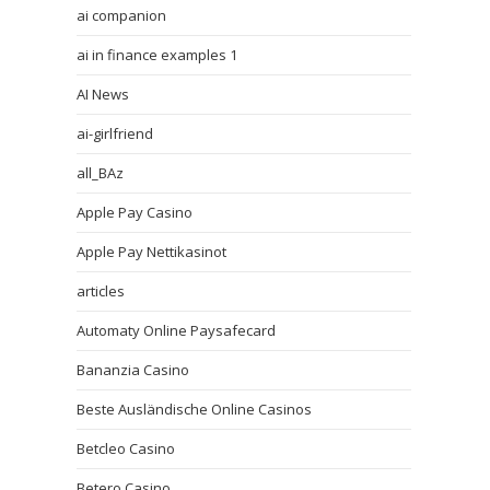
ai companion
ai in finance examples 1
AI News
ai-girlfriend
all_BAz
Apple Pay Casino
Apple Pay Nettikasinot
articles
Automaty Online Paysafecard
Bananzia Casino
Beste Ausländische Online Casinos
Betcleo Casino
Betero Casino