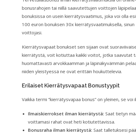
bonusrahojen tai niillä saavutettujen voittojen läpipel
bonuksissa on usein kierrätysvaatimus, joka voi olla e
100 euron bonuksen 30x kierrätysvaatimuksella, sinun
voittojasi.
Kierrätysvapaat bonukset sen sijaan ovat suoraviivais
kierrätystä, voit kotiuttaa kaikki voitot, jotka saavuta
huomattavasti arvokkaamman ja läpinäkyvämmän pelaaja
niiden yleistyessä ne ovat erittäin houkuttelevia.
Erilaiset Kierrätysvapaat Bonustyypit
Vaikka termi “kierrätysvapaa bonus” on yleinen, se voi 
Ilmaiskierrokset ilman kierrätystä:
Saat tietyn määr
voittamasi rahat ovat heti kotiutettavissa.
Bonusraha ilman kierrätystä:
Saat talletuksesi pää