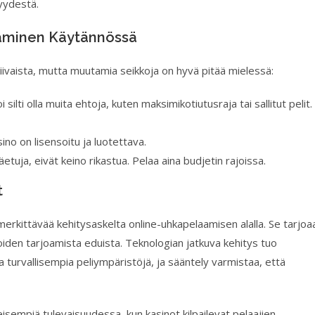
yydestä.
äminen Käytännössä
vaista, mutta muutamia seikkoja on hyvä pitää mielessä:
 silti olla muita ehtoja, kuten maksimikotiutusraja tai sallitut pelit.
ino on lisensoitu ja luotettava.
etuja, eivät keino rikastua. Pelaa aina budjetin rajoissa.
t
erkittävää kehitysaskelta online-uhkapelaamisen alalla. Se tarjoa
oiden tarjoamista eduista. Teknologian jatkuva kehitys tuo
 turvallisempia peliympäristöjä, ja sääntely varmistaa, että
sempiä tulevaisuudessa, kun kasinot kilpailevat pelaajien