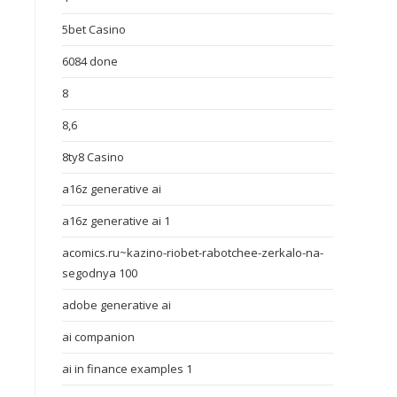
.
5bet Casino
6084 done
8
8,6
8ty8 Casino
a16z generative ai
a16z generative ai 1
acomics.ru~kazino-riobet-rabotchee-zerkalo-na-
segodnya 100
adobe generative ai
ai companion
ai in finance examples 1