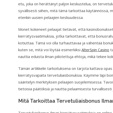
etu, joka on herättänyt paljon keskustelua, on tervetul
syvällisesti siihen, mitä tämä tarkoittaa käytännössä, m
etenkin uusien pelaajien keskuudessa.
Monet kokeneet pelaajat tietävät, että kasinobonukset vo
kierrätysvaatimuksia, jotka tarkoittavat, että bonusraha
kotiuttaa. Tämä voi olla turhauttavaa ja vähentää bonuks
kuten se, mitä voi löytää esimerkiksi
AlterSpin Casino
ta
nauttia eduista ilman piilotettuja ehtoja, mikä tekee 
Tämän artikkelin tarkoituksena on tarjota kattava opas a
kierrätysvapaita tervetuliaisbonuksia. Käymme läpi bo
sääntelyn merkityksen pelaajien suojelemisessa. Tavoitt
tietoisia päätöksiä ja nauttia pelaamisesta turvallisesti j
Mitä Tarkoittaa Tervetuliaisbonus Ilm
Tervetuliaisbonus ilman kierrätysvaatimuksia on online-k