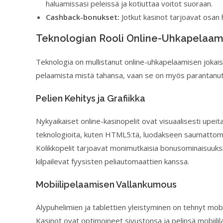
haluamissasi peleissä ja kotiuttaa voitot suoraan.
Cashback-bonukset:
Jotkut kasinot tarjoavat osan h
Teknologian Rooli Online-Uhkapelaam
Teknologia on mullistanut online-uhkapelaamisen jokais
pelaamista mistä tahansa, vaan se on myös parantanut p
Pelien Kehitys ja Grafiikka
Nykyaikaiset online-kasinopelit ovat visuaalisesti upeit
teknologioita, kuten HTML5:tä, luodakseen saumattomia 
Kolikkopelit tarjoavat monimutkaisia bonusominaisuuksia,
kilpailevat fyysisten peliautomaattien kanssa.
Mobiilipelaamisen Vallankumous
Älypuhelimien ja tablettien yleistyminen on tehnyt mob
Kasinot ovat optimoineet sivustonsa ja pelinsä mobiililait