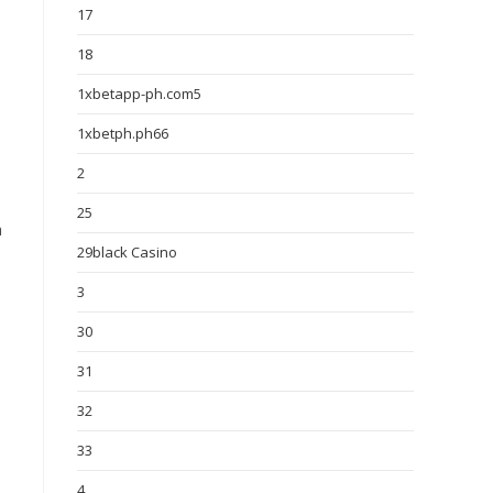
17
18
1xbetapp-ph.com5
1xbetph.ph66
2
25
a
29black Casino
3
30
31
32
33
4