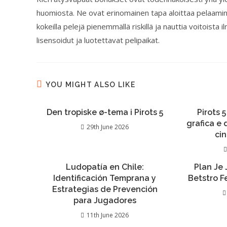
huomiosta. Ne ovat erinomainen tapa aloittaa pelaaminen
kokeilla pelejä pienemmällä riskillä ja nauttia voitoista i
lisensoidut ja luotettavat pelipaikat.
YOU MIGHT ALSO LIKE
Den tropiske ø-tema i Pirots 5
Pirots 5
grafica e
29th June 2026
ci
Ludopatía en Chile:
Plan Je 
Identificación Temprana y
Betstro 
Estrategias de Prevención
para Jugadores
11th June 2026