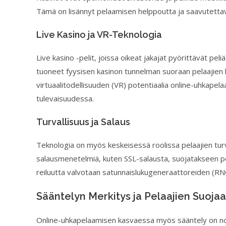
Tämä on lisännyt pelaamisen helppoutta ja saavutetta
Live Kasino ja VR-Teknologia
Live kasino -pelit, joissa oikeat jakajat pyörittävät peliä
tuoneet fyysisen kasinon tunnelman suoraan pelaajien k
virtuaalitodellisuuden (VR) potentiaalia online-uhkape
tulevaisuudessa.
Turvallisuus ja Salaus
Teknologia on myös keskeisessä roolissa pelaajien tur
salausmenetelmiä, kuten SSL-salausta, suojatakseen pelaa
reiluutta valvotaan satunnaislukugeneraattoreiden (RNG
Sääntelyn Merkitys ja Pelaajien Suoj
Online-uhkapelaamisen kasvaessa myös sääntely on no