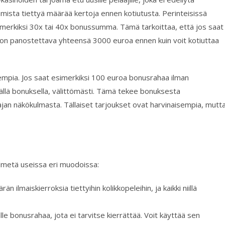
aamista tiettyä määrää kertoja ennen kotiutusta. Perinteisissä
simerkiksi 30x tai 40x bonussumma. Tämä tarkoittaa, että jos saat
 on panostettava yhteensä 3000 euroa ennen kuin voit kotiuttaa
empia. Jos saat esimerkiksi 100 euroa bonusrahaa ilman
t tällä bonuksella, välittömästi. Tämä tekee bonuksesta
n näkökulmasta. Tällaiset tarjoukset ovat harvinaisempia, mutt
ilmetä useissa eri muodoissa:
än ilmaiskierroksia tiettyihin kolikkopeleihin, ja kaikki niillä
lle bonusrahaa, jota ei tarvitse kierrättää. Voit käyttää sen