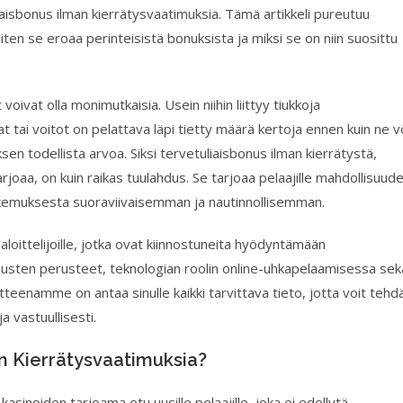
iaisbonus ilman kierrätysvaatimuksia. Tämä artikkeli pureutuu
iten se eroaa perinteisistä bonuksista ja miksi se on niin suosittu
ivat olla monimutkaisia. Usein niihin liittyy tiukkoja
t tai voitot on pelattava läpi tietty määrä kertoja ennen kuin ne v
en todellista arvoa. Siksi tervetuliaisbonus ilman kierrätystä,
rjoaa, on kuin raikas tuulahdus. Se tarjoaa pelaajille mahdollisuud
kokemuksesta suoraviivaisemman ja nautinnollisemman.
loittelijoille, jotka ovat kiinnostuneita hyödyntämään
nusten perusteet, teknologian roolin online-uhkapelaamisessa sek
eenamme on antaa sinulle kaikki tarvittava tieto, jotta voit tehd
a vastuullisesti.
an Kierrätysvaatimuksia?
asinoiden tarjoama etu uusille pelaajille, joka ei edellytä