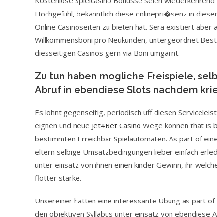
Kostenlose Spielcasino Bonusse seien wiederkehrend a
Hochgefuhl, bekanntlich diese onlinepri�senz in diesem 
Online Casinoseiten zu bieten hat. Sera existiert aber
Willkommensboni pro Neukunden, untergeordnet Besta
diesseitigen Casinos gern via Boni umgarnt.
Zu tun haben mogliche Freispiele, sel
Abruf in ebendiese Slots nachdem kri
Es lohnt gegenseitig, periodisch uff diesen Servicele
eignen und neue
Jet4Bet Casino
Wege konnen that is b
bestimmten Erreichbar Spielautomaten. As part of eine
eltern selbige Umsatzbedingungen lieber einfach erledig
unter einsatz von ihnen einen kinder Gewinn, ihr wel
flotter starke.
Unsereiner hatten eine interessante Ubung as part of
den objektiven Syllabus unter einsatz von ebendiese A