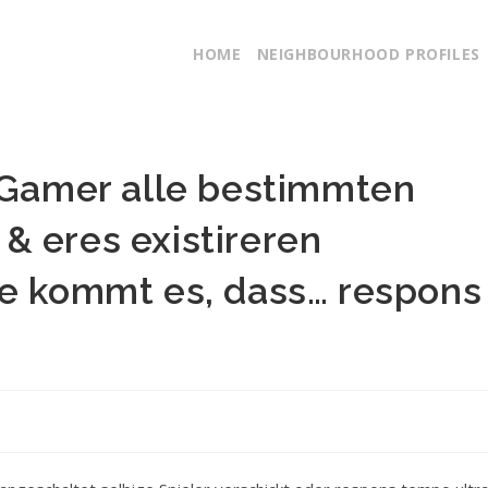
HOME
NEIGHBOURHOOD PROFILES
n Gamer alle bestimmten
& eres existireren
ie kommt es, dass… respons