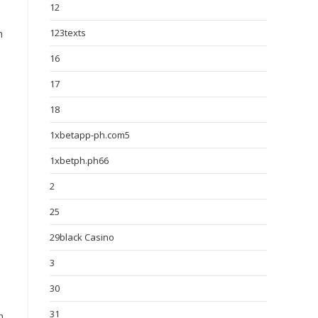
12
h
123texts
16
17
18
1xbetapp-ph.com5
1xbetph.ph66
2
25
29black Casino
3
30
31
n.