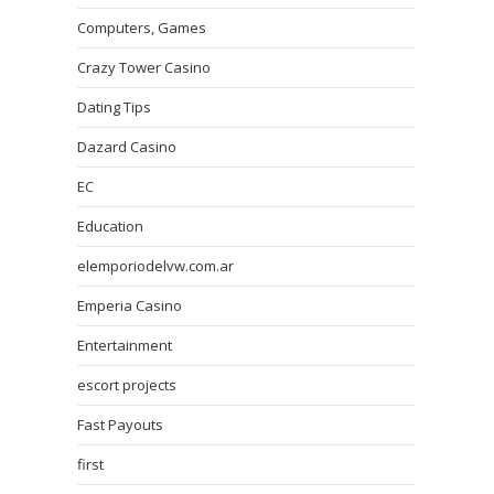
Computers, Games
Crazy Tower Сasino
Dating Tips
Dazard Casino
EC
Education
elemporiodelvw.com.ar
Emperia Casino
Entertainment
escort projects
Fast Payouts
first