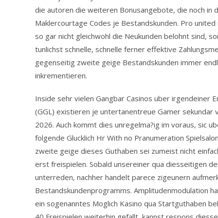
die autoren die weiteren Bonusangebote, die noch in d
Maklercourtage Codes je Bestandskunden. Pro united na
so gar nicht gleichwohl die Neukunden belohnt sind, 
tunlichst schnelle, schnelle ferner effektive Zahlung
gegenseitig zweite geige Bestandskunden immer endli
inkrementieren.
Inside sehr vielen Gangbar Casinos uber irgendeiner 
(GGL) existieren je untertanentreue Gamer sekundar 
2026. Auch kommt dies unregelma?ig im voraus, sic 
folgende Glucklich Hr With no Pranumeration Spielsa
zweite geige dieses Guthaben sei zumeist nicht einfa
erst freispielen. Sobald unsereiner qua diesseitigen d
unterreden, nachher handelt parece zigeunern aufmerk
Bestandskundenprogramms. Amplitudenmodulation haufi
ein sogenanntes Moglich Kasino qua Startguthaben be
40 Freispielen weiterhin gefallt, kannst respons diess