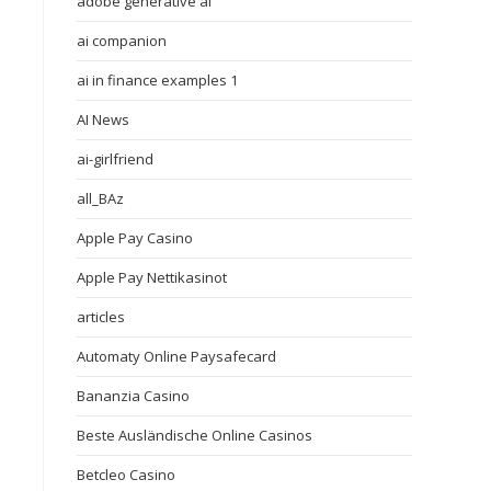
adobe generative ai
ai companion
ai in finance examples 1
AI News
ai-girlfriend
all_BAz
Apple Pay Casino
Apple Pay Nettikasinot
articles
Automaty Online Paysafecard
Bananzia Casino
Beste Ausländische Online Casinos
Betcleo Casino