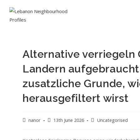
Alternative verriegel
Landern aufgebraucht 
zusatzliche Grunde, w
herausgefiltert wirst
nanor
13th June 2026
Uncategorised