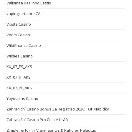
Välismaa Kasiinod Eestis
vapingcartstore CA
Vipsta Casino
Voom Casino
WildChance Casino
Wildies Casino
XX_07_ES_AKS
XX_07_IT_AKS
XX_07_PL_AKS
Yoyospins Casino
Zahraniční Casino Bonus Za Registraci 2026: TOP Nabídky
Zahraniční Casino Pro České Hráče
Zimpler ei toimi? Vianmääritys & Rahojen Palautus