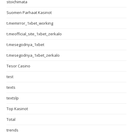
stoichimata
Suomen Parhaat Kasinot
t.memirror_1xbet_working
t.meofficial_site_1xbet_zerkalo
t.mesegodnya_1xbet
t.mesegodnya_1xbet_zerkalo
Tesor Casino
test
texts
textslp
Top Kasinot
Total
trends