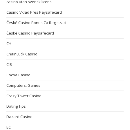
casino utan svensk licens
Casino Vklad Přes Paysafecard
České Casino Bonus Za Registraci
České Casino Paysafecard
CH
ChainLuck Casino
CIB
Cocoa Casino
Computers, Games
Crazy Tower Сasino
Dating Tips
Dazard Casino
EC