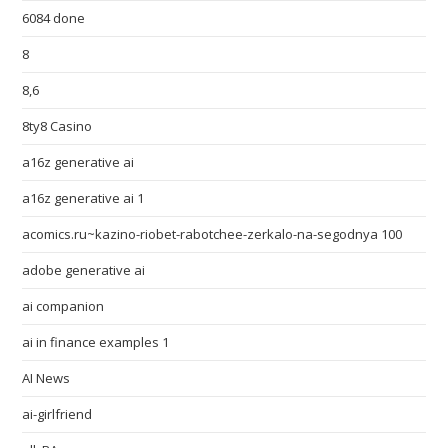
6084 done
8
8,6
8ty8 Casino
a16z generative ai
a16z generative ai 1
acomics.ru~kazino-riobet-rabotchee-zerkalo-na-segodnya 100
adobe generative ai
ai companion
ai in finance examples 1
AI News
ai-girlfriend