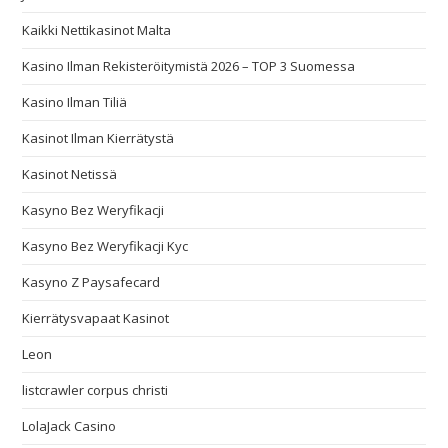
Kaikki Nettikasinot Malta
Kasino Ilman Rekisteröitymistä 2026 – TOP 3 Suomessa
Kasino Ilman Tiliä
Kasinot Ilman Kierrätystä
Kasinot Netissä
Kasyno Bez Weryfikacji
Kasyno Bez Weryfikacji Kyc
Kasyno Z Paysafecard
Kierrätysvapaat Kasinot
Leon
listcrawler corpus christi
LolaJack Casino