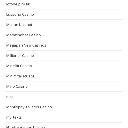
lotohelp.ru 80
Lussurio Casino
Maltan Kasinot
Mamzinobet Casino
Megapari New Casinos
Millioner Casino
MineBit Casino
Minimitalletus 5E
Mino Casino
misc
Mobilepay Talletus Casino
my_texts
N1 Αξιολόγηση Καζίνο