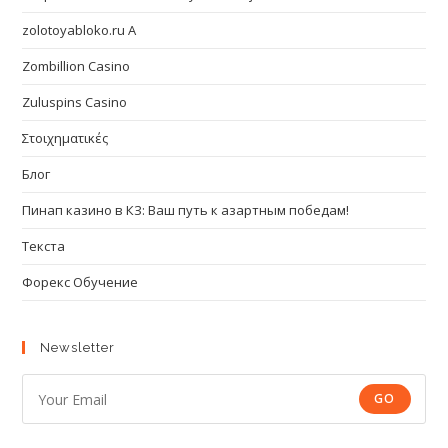
zolotoyabloko.ru A
Zombillion Casino
Zuluspins Casino
Στοιχηματικές
Блог
Пинап казино в КЗ: Ваш путь к азартным победам!
Текста
Форекс Обучение
Newsletter
GO