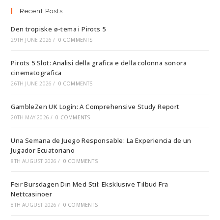
Recent Posts
Den tropiske ø-tema i Pirots 5
29TH JUNE 2026
/
0 COMMENTS
Pirots 5 Slot: Analisi della grafica e della colonna sonora
cinematografica
26TH JUNE 2026
/
0 COMMENTS
GambleZen UK Login: A Comprehensive Study Report
20TH MAY 2026
/
0 COMMENTS
Una Semana de Juego Responsable: La Experiencia de un
Jugador Ecuatoriano
8TH AUGUST 2026
/
0 COMMENTS
Feir Bursdagen Din Med Stil: Eksklusive Tilbud Fra
Nettcasinoer
8TH AUGUST 2026
/
0 COMMENTS