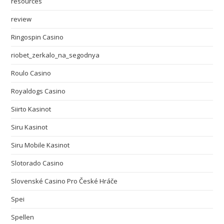
resources
review
Ringospin Casino
riobet_zerkalo_na_segodnya
Roulo Casino
Royaldogs Casino
Siirto Kasinot
Siru Kasinot
Siru Mobile Kasinot
Slotorado Casino
Slovenské Casino Pro České Hráče
Spei
Spellen