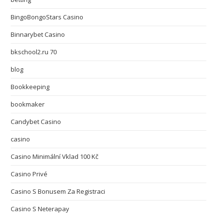
BingoBongoStars Casino
Binnarybet Casino
bkschool2.ru 70
blog
Bookkeeping
bookmaker
Candybet Casino
casino
Casino Minimální Vklad 100 Kč
Casino Privé
Casino S Bonusem Za Registraci
Casino S Neterapay