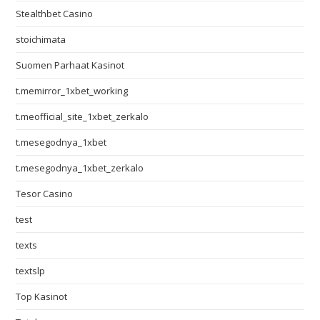
Stealthbet Casino
stoichimata
Suomen Parhaat Kasinot
t.memirror_1xbet_working
t.meofficial_site_1xbet_zerkalo
t.mesegodnya_1xbet
t.mesegodnya_1xbet_zerkalo
Tesor Casino
test
texts
textslp
Top Kasinot