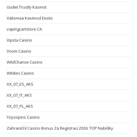
Uudet Trustly Kasinot
Välismaa Kasiinod Eestis
vapingcartstore CA
Vipsta Casino
Voom Casino
WildChance Casino
Wildies Casino
XX_07_ES_AKS
XX_07_IT_AKS
XX_07_PL_AKS
Yoyospins Casino
Zahraniční Casino Bonus Za Registraci 2026: TOP Nabídky