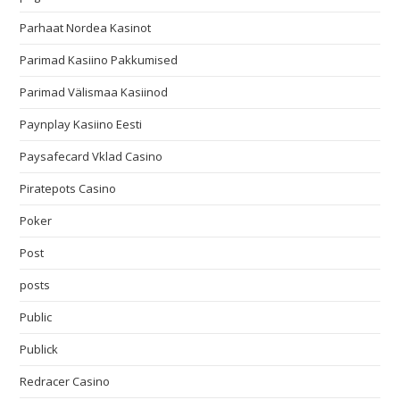
Parhaat Nordea Kasinot
Parimad Kasiino Pakkumised
Parimad Välismaa Kasiinod
Paynplay Kasiino Eesti
Paysafecard Vklad Casino
Piratepots Casino
Poker
Post
posts
Public
Publick
Redracer Casino