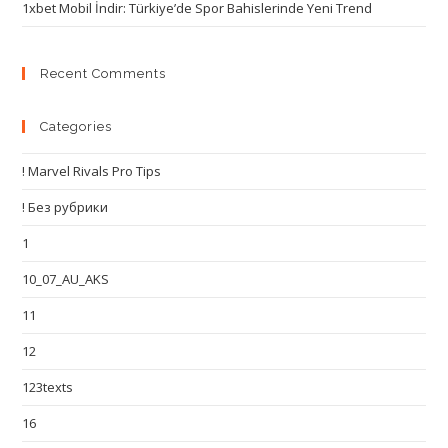
1xbet Mobil İndir: Türkiye’de Spor Bahislerinde Yeni Trend
Recent Comments
Categories
! Marvel Rivals Pro Tips
! Без рубрики
1
10_07_AU_AKS
11
12
123texts
16