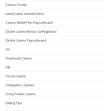
Casino Trustly
casino utan svensk licens
Casino Vklad Přes Paysafecard
České Casino Bonus Za Registraci
České Casino Paysafecard
CH
ChainLuck Casino
CIB
Cocoa Casino
Computers, Games
Crazy Tower Сasino
Dating Tips