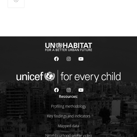
Resources:
Profiling methodology
Key findings and indicators
Mapped data
Neighbourhood profile video