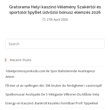
Gratorama Helyi kaszinó Vélemény Szakértői és
sportolói SpyBet üdvözlő bónusz elemzés 2026
27th April 2026
Recent Posts
1xbetpromosyonkodu.com ile Spor Bahislerinde Avantajınızı
Artırın
Få mer ut av spillingen din: Slik bruker du ferdigheter i casinospill
Spelbonusar Avslöjade De 5 Viktigaste Villkoren Du Måste Veta
Energy-on Kaszinó: Bankroll Kezelés Forintban Profi Tippekkel