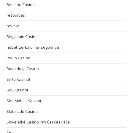
Reelson Casino
resources
review
Ringospin Casino
riobet_zerkalo_na_segodnya
Roulo Casino
Royaldogs Casino
Siirto Kasinot
Siru Kasinot
Siru Mobile Kasinot
Slotorado Casino
Slovenské Casino Pro České Hráče
Spei