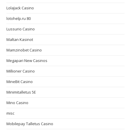
LolaJack Casino
lotohelp.ru 80
Lussurio Casino
Maltan Kasinot
Mamzinobet Casino
Megapari New Casinos
Millioner Casino
MineBit Casino
Minimitalletus 5E
Mino Casino
misc
Mobilepay Talletus Casino