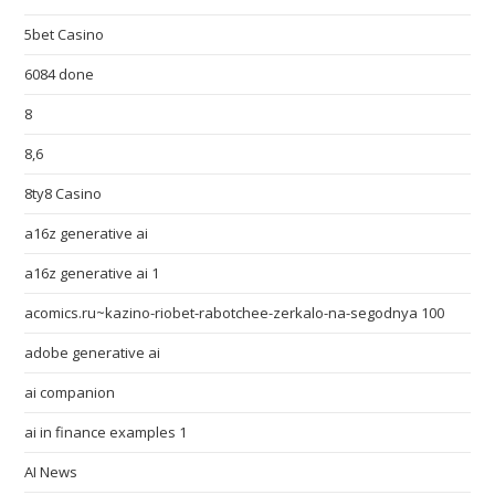
5bet Casino
6084 done
8
8,6
8ty8 Casino
a16z generative ai
a16z generative ai 1
acomics.ru~kazino-riobet-rabotchee-zerkalo-na-segodnya 100
adobe generative ai
ai companion
ai in finance examples 1
AI News