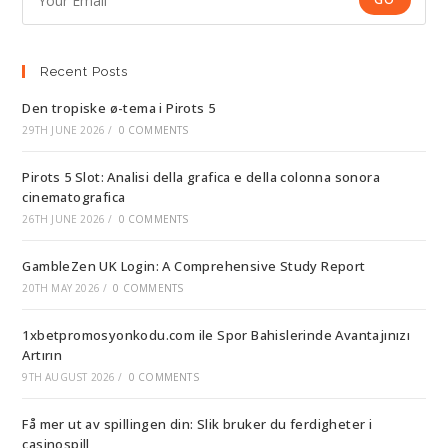
Recent Posts
Den tropiske ø-tema i Pirots 5
29TH JUNE 2026
/
0 COMMENTS
Pirots 5 Slot: Analisi della grafica e della colonna sonora
cinematografica
26TH JUNE 2026
/
0 COMMENTS
GambleZen UK Login: A Comprehensive Study Report
20TH MAY 2026
/
0 COMMENTS
1xbetpromosyonkodu.com ile Spor Bahislerinde Avantajınızı
Artırın
9TH AUGUST 2026
/
0 COMMENTS
Få mer ut av spillingen din: Slik bruker du ferdigheter i
casinospill