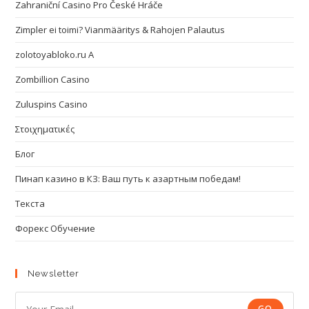
Zahraniční Casino Pro České Hráče
Zimpler ei toimi? Vianmääritys & Rahojen Palautus
zolotoyabloko.ru A
Zombillion Casino
Zuluspins Casino
Στοιχηματικές
Блог
Пинап казино в КЗ: Ваш путь к азартным победам!
Текста
Форекс Обучение
Newsletter
GO