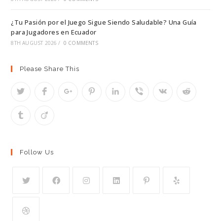
¿Tu Pasión por el Juego Sigue Siendo Saludable? Una Guía
para Jugadores en Ecuador
8TH AUGUST 2026
/
0 COMMENTS
Please Share This
Follow Us