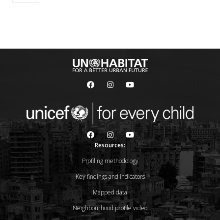
Resources:
Profiling methodology
Key findings and indicators
Mapped data
Neighbourhood profile video