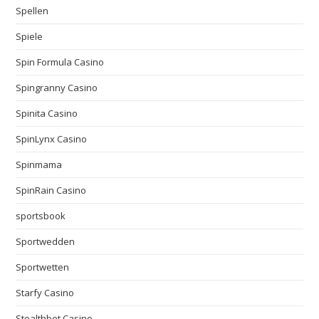
Spellen
Spiele
Spin Formula Casino
Spingranny Casino
Spinita Casino
SpinLynx Casino
Spinmama
SpinRain Casino
sportsbook
Sportwedden
Sportwetten
Starfy Casino
Stealthbet Casino