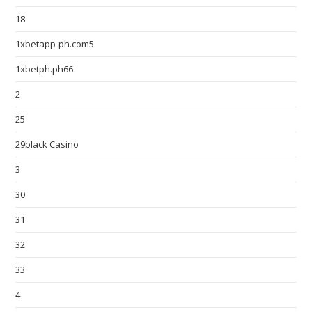
18
1xbetapp-ph.com5
1xbetph.ph66
2
25
29black Casino
3
30
31
32
33
4