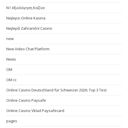
N1 Αξιολόγηση Καζίνο
Nejlepsi Online Kasina
Nejlepší Zahraniční Casino
new
New Video Chat Platform
News
OM
OM cc
Online Casino Deutschland für Schweizer 2026: Top 3 Test
Online Casino Paysafe
Online Casino Vklad Paysafecard
pages