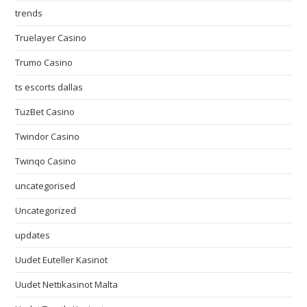
trends
Truelayer Casino
Trumo Casino
ts escorts dallas
TuzBet Casino
Twindor Casino
Twinqo Casino
uncategorised
Uncategorized
updates
Uudet Euteller Kasinot
Uudet Nettikasinot Malta