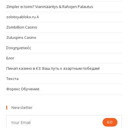
Zimpler ei toimi? Vianmääritys & Rahojen Palautus
zolotoyabloko.ru A
Zombillion Casino
Zuluspins Casino
Στοιχηματικές
Блог
Пинап казино в КЗ: Ваш путь к азартным победам!
Текста
Форекс Обучение
Newsletter
GO