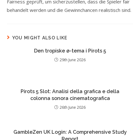
Fairness geprüft, um sicherzustellen, dass die Spieler fair
behandelt werden und die Gewinnchancen realistisch sind.
YOU MIGHT ALSO LIKE
Den tropiske ø-tema i Pirots 5
29th June 2026
Pirots 5 Slot: Analisi della grafica e della
colonna sonora cinematografica
26th June 2026
GambleZen UK Login: A Comprehensive Study
Report