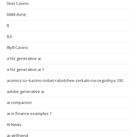
5bet Casino
6084 done
8
8,6
8ty8 Casino
a16z generative ai
a16z generative ai 1
acomics.ru~kazino-riobet-rabotchee-zerkalo-na-segodnya 100
adobe generative ai
ai companion
ai in finance examples 1
AI News
ai-girlfriend