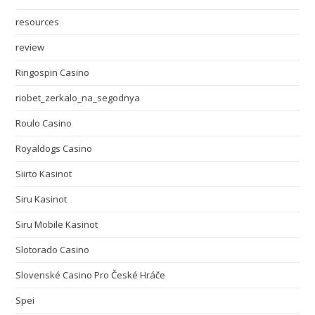
resources
review
Ringospin Casino
riobet_zerkalo_na_segodnya
Roulo Casino
Royaldogs Casino
Siirto Kasinot
Siru Kasinot
Siru Mobile Kasinot
Slotorado Casino
Slovenské Casino Pro České Hráče
Spei