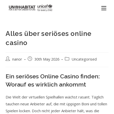
Alles über seriöses online
casino
nanor
30th May 2026
Uncategorised
Ein seriöses Online Casino finden:
Worauf es wirklich ankommt
Die Welt der virtuellen Spielhallen wächst rasant. Täglich
tauchen neue Anbieter auf, die mit üppigen Boni und tollen
Spielen locken. Doch nicht jeder Anbieter hält, was die