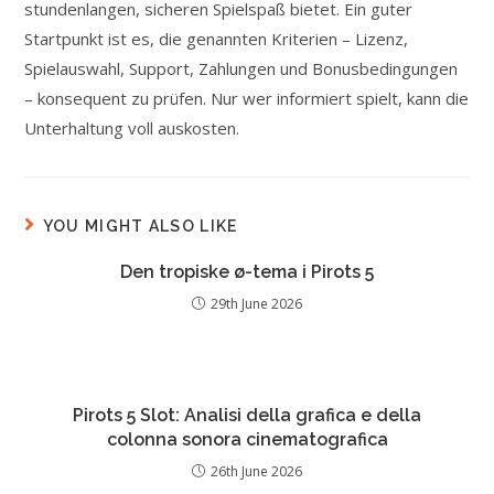
stundenlangen, sicheren Spielspaß bietet. Ein guter
Startpunkt ist es, die genannten Kriterien – Lizenz,
Spielauswahl, Support, Zahlungen und Bonusbedingungen
– konsequent zu prüfen. Nur wer informiert spielt, kann die
Unterhaltung voll auskosten.
YOU MIGHT ALSO LIKE
Den tropiske ø-tema i Pirots 5
29th June 2026
Pirots 5 Slot: Analisi della grafica e della
colonna sonora cinematografica
26th June 2026