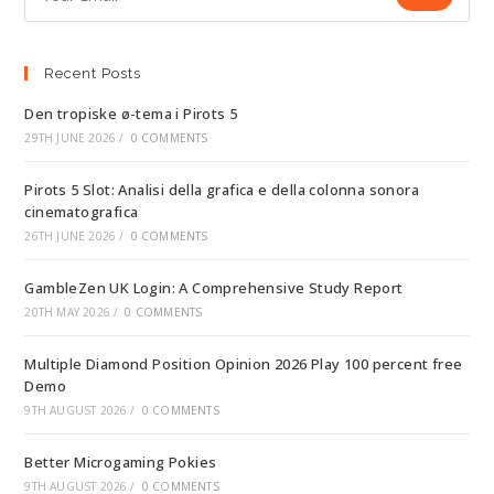
Recent Posts
Den tropiske ø-tema i Pirots 5
29TH JUNE 2026
/
0 COMMENTS
Pirots 5 Slot: Analisi della grafica e della colonna sonora
cinematografica
26TH JUNE 2026
/
0 COMMENTS
GambleZen UK Login: A Comprehensive Study Report
20TH MAY 2026
/
0 COMMENTS
Multiple Diamond Position Opinion 2026 Play 100 percent free
Demo
9TH AUGUST 2026
/
0 COMMENTS
Better Microgaming Pokies
9TH AUGUST 2026
/
0 COMMENTS