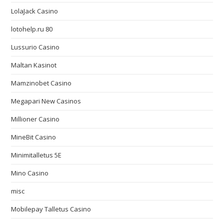
LolaJack Casino
lotohelp.ru 80
Lussurio Casino
Maltan Kasinot
Mamzinobet Casino
Megapari New Casinos
Millioner Casino
MineBit Casino
Minimitalletus 5E
Mino Casino
misc
Mobilepay Talletus Casino