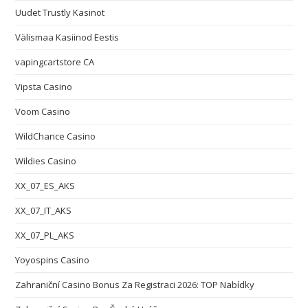
Uudet Trustly Kasinot
Välismaa Kasiinod Eestis
vapingcartstore CA
Vipsta Casino
Voom Casino
WildChance Casino
Wildies Casino
XX_07_ES_AKS
XX_07_IT_AKS
XX_07_PL_AKS
Yoyospins Casino
Zahraniční Casino Bonus Za Registraci 2026: TOP Nabídky