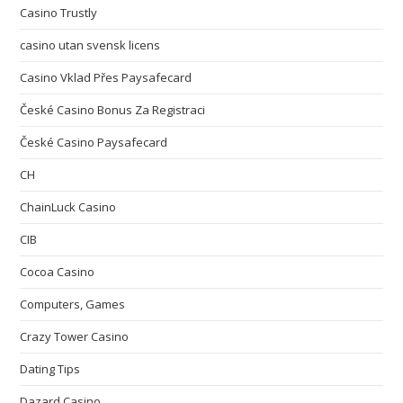
Casino Trustly
casino utan svensk licens
Casino Vklad Přes Paysafecard
České Casino Bonus Za Registraci
České Casino Paysafecard
CH
ChainLuck Casino
CIB
Cocoa Casino
Computers, Games
Crazy Tower Сasino
Dating Tips
Dazard Casino