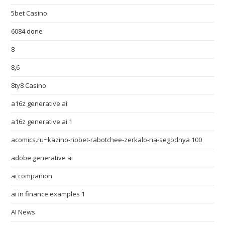
5bet Casino
6084 done
8
8,6
8ty8 Casino
a16z generative ai
a16z generative ai 1
acomics.ru~kazino-riobet-rabotchee-zerkalo-na-segodnya 100
adobe generative ai
ai companion
ai in finance examples 1
AI News