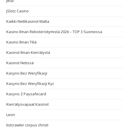
Jeux
JSlotz Casino
Kaikki Nettikasinot Malta
Kasino Ilman Rekisteröitymistä 2026 – TOP 3 Suomessa
Kasino Ilman Tiliä
Kasinot Ilman Kierrätystä
Kasinot Netissä
Kasyno Bez Weryfikacji
Kasyno Bez Weryfikacji Kyc
Kasyno Z Paysafecard
Kierrätysvapaat Kasinot
Leon
listcrawler corpus christi