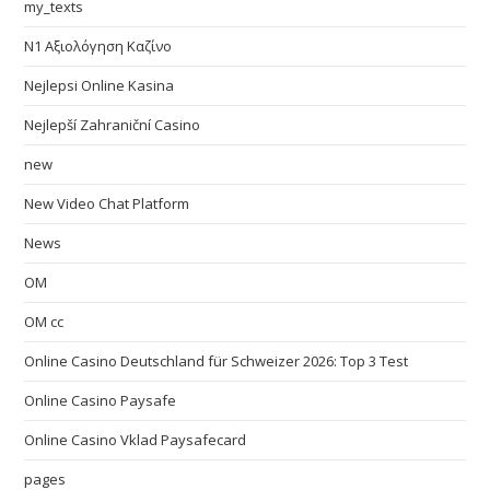
my_texts
N1 Αξιολόγηση Καζίνο
Nejlepsi Online Kasina
Nejlepší Zahraniční Casino
new
New Video Chat Platform
News
OM
OM cc
Online Casino Deutschland für Schweizer 2026: Top 3 Test
Online Casino Paysafe
Online Casino Vklad Paysafecard
pages