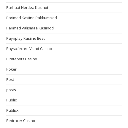
Parhaat Nordea Kasinot
Parimad Kasiino Pakkumised
Parimad Välismaa Kasiinod
Paynplay Kasiino Eesti
Paysafecard Vklad Casino
Piratepots Casino
Poker
Post
posts
Public
Publick
Redracer Casino