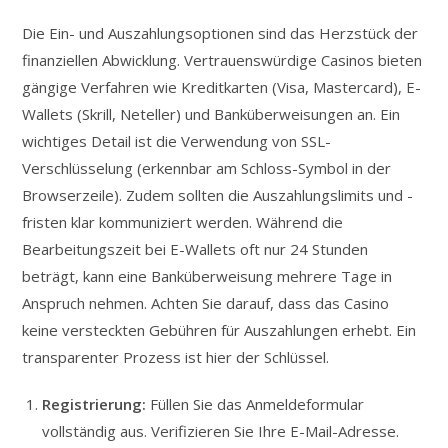
Die Ein- und Auszahlungsoptionen sind das Herzstück der
finanziellen Abwicklung. Vertrauenswürdige Casinos bieten
gängige Verfahren wie Kreditkarten (Visa, Mastercard), E-
Wallets (Skrill, Neteller) und Banküberweisungen an. Ein
wichtiges Detail ist die Verwendung von SSL-
Verschlüsselung (erkennbar am Schloss-Symbol in der
Browserzeile). Zudem sollten die Auszahlungslimits und -
fristen klar kommuniziert werden. Während die
Bearbeitungszeit bei E-Wallets oft nur 24 Stunden
beträgt, kann eine Banküberweisung mehrere Tage in
Anspruch nehmen. Achten Sie darauf, dass das Casino
keine versteckten Gebühren für Auszahlungen erhebt. Ein
transparenter Prozess ist hier der Schlüssel.
Registrierung:
Füllen Sie das Anmeldeformular
vollständig aus. Verifizieren Sie Ihre E-Mail-Adresse.