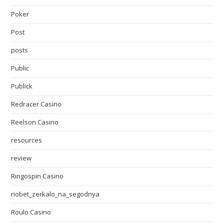
Poker
Post
posts
Public
Publick
Redracer Casino
Reelson Casino
resources
review
Ringospin Casino
riobet_zerkalo_na_segodnya
Roulo Casino