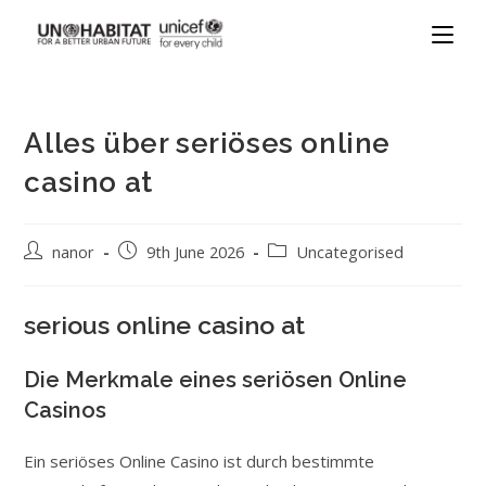
Alles über seriöses online
casino at
nanor
9th June 2026
Uncategorised
serious online casino at
Die Merkmale eines seriösen Online
Casinos
Ein seriöses Online Casino ist durch bestimmte