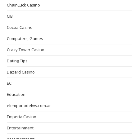
ChainLuck Casino
CIB
Cocoa Casino
Computers, Games
Crazy Tower Сasino
Dating Tips
Dazard Casino
EC
Education
elemporiodelvw.com.ar
Emperia Casino
Entertainment