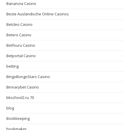
Bananzia Casino
Beste Ausländische Online Casinos
Betcleo Casino
Betero Casino
Betfouru Casino
Betportal Casino
betting
BingoBongoStars Casino
Binnarybet Casino
bkschool2.ru 70
blog
Bookkeeping
bookmaker