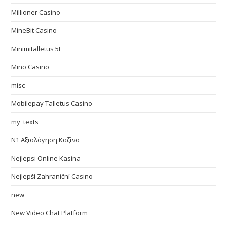
Millioner Casino
MineBit Casino
Minimitalletus 5E
Mino Casino
misc
Mobilepay Talletus Casino
my_texts
N1 Αξιολόγηση Καζίνο
Nejlepsi Online Kasina
Nejlepší Zahraniční Casino
new
New Video Chat Platform