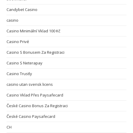
Candybet Casino
casino
Casino Minimální Vklad 100 Kč
Casino Privé
Casino S Bonusem Za Registraci
Casino S Neterapay
Casino Trustly
casino utan svensk licens
Casino Vklad Přes Paysafecard
České Casino Bonus Za Registraci
České Casino Paysafecard
CH