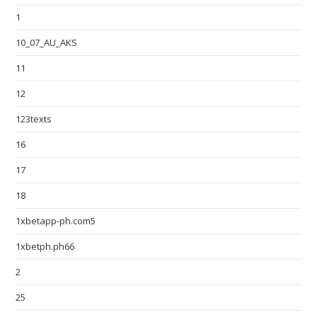
1
10_07_AU_AKS
11
12
123texts
16
17
18
1xbetapp-ph.com5
1xbetph.ph66
2
25