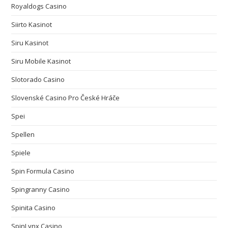
Royaldogs Casino
Siirto Kasinot
Siru Kasinot
Siru Mobile Kasinot
Slotorado Casino
Slovenské Casino Pro České Hráče
Spei
Spellen
Spiele
Spin Formula Casino
Spingranny Casino
Spinita Casino
SpinLynx Casino