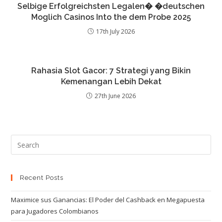
Selbige Erfolgreichsten Legalen� �deutschen
Moglich Casinos Into the dem Probe 2025
17th July 2026
Rahasia Slot Gacor: 7 Strategi yang Bikin
Kemenangan Lebih Dekat
27th June 2026
Recent Posts
Maximice sus Ganancias: El Poder del Cashback en Megapuesta
para Jugadores Colombianos