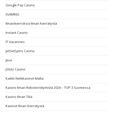
Google Pay Casino
IGAMING
Ilmaiskierroksia Ilman Kierrätystä
Instant Casino
IT Vacancies
JetSetSpins Casino
Jeux
JSlotz Casino
Kaikki Nettikasinot Malta
Kasino Ilman Rekisteröitymistä 2026 – TOP 3 Suomessa
Kasino Ilman Tiliä
Kasinot Ilman Kierrätystä