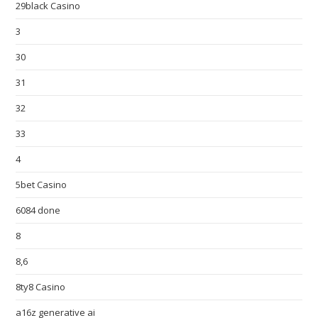
29black Casino
3
30
31
32
33
4
5bet Casino
6084 done
8
8,6
8ty8 Casino
a16z generative ai