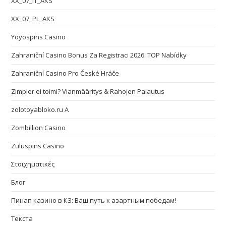
XX_07_IT_AKS
XX_07_PL_AKS
Yoyospins Casino
Zahraniční Casino Bonus Za Registraci 2026: TOP Nabídky
Zahraniční Casino Pro České Hráče
Zimpler ei toimi? Vianmääritys & Rahojen Palautus
zolotoyabloko.ru A
Zombillion Casino
Zuluspins Casino
Στοιχηματικές
Блог
Пинап казино в КЗ: Ваш путь к азартным победам!
Текста