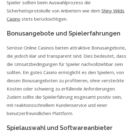
Spieler sollten beim Auswahlprozess die
Sicherheitsprotokolle von Anbietern wie dem
Shiny Wilds
Casino
stets berücksichtigen.
Bonusangebote und Spielerfahrungen
Seriöse Online Casinos bieten attraktive Bonusangebote,
die jedoch klar und transparent sind. Dies bedeutet, dass
die Umsatzbedingungen für Spieler nachvollziehbar sein
sollten. Ein gutes Casino ermöglicht es den Spielern, von
diesen Bonusangeboten zu profitieren, ohne versteckte
Kosten oder schwierig zu erfüllende Anforderungen.
Zudem sollte die Spielerfahrung insgesamt positiv sein,
mit reaktionsschnellem Kundenservice und einer
benutzerfreundlichen Plattform.
Spielauswahl und Softwareanbieter