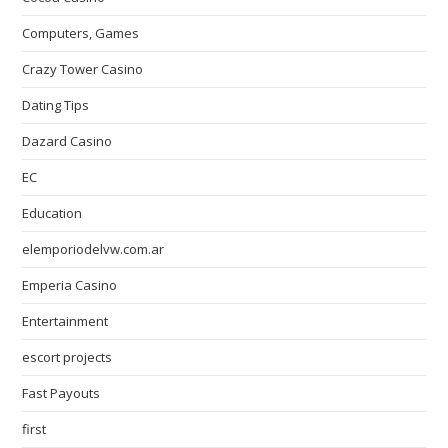
Computers, Games
Crazy Tower Сasino
Dating Tips
Dazard Casino
EC
Education
elemporiodelvw.com.ar
Emperia Casino
Entertainment
escort projects
Fast Payouts
first