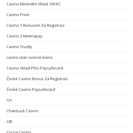
Casino Minimální Vklad 100 Kč
Casino Privé
Casino S Bonusem Za Registraci
Casino S Neterapay
Casino Trustly
casino utan svensk licens
Casino Vklad Přes Paysafecard
České Casino Bonus Za Registraci
České Casino Paysafecard
CH
ChainLuck Casino
CIB
Cocoa Casino