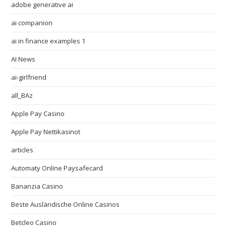
adobe generative ai
ai companion
ai in finance examples 1
AI News
ai-girlfriend
all_BAz
Apple Pay Casino
Apple Pay Nettikasinot
articles
Automaty Online Paysafecard
Bananzia Casino
Beste Ausländische Online Casinos
Betcleo Casino