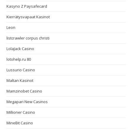
Kasyno Z Paysafecard
Kierrätysvapaat Kasinot
Leon
listcrawler corpus christi
LolaJack Casino
lotohelp.ru 80
Lussurio Casino
Maltan Kasinot
Mamzinobet Casino
Megapari New Casinos
Millioner Casino
MineBit Casino