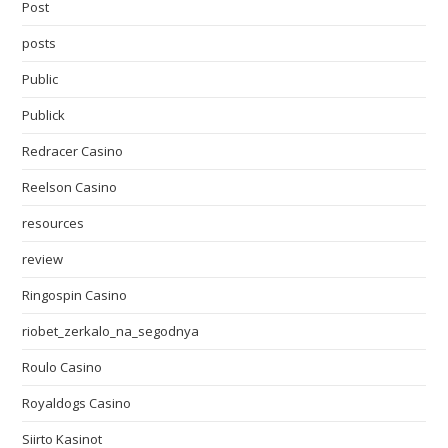
Post
posts
Public
Publick
Redracer Casino
Reelson Casino
resources
review
Ringospin Casino
riobet_zerkalo_na_segodnya
Roulo Casino
Royaldogs Casino
Siirto Kasinot