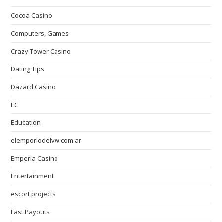
Cocoa Casino
Computers, Games
Crazy Tower Сasino
Dating Tips
Dazard Casino
EC
Education
elemporiodelvw.com.ar
Emperia Casino
Entertainment
escort projects
Fast Payouts