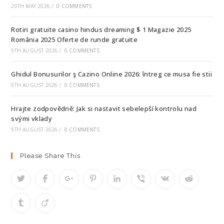
20TH MAY 2026
/
0 COMMENTS
Rotiri gratuite casino hindus dreaming $ 1 Magazie 2025
România 2025 Oferte de runde gratuite
9TH AUGUST 2026
/
0 COMMENTS
Ghidul Bonusurilor ş Cazino Online 2026: întreg ce musa fie stii
9TH AUGUST 2026
/
0 COMMENTS
Hrajte zodpovědně: Jak si nastavit sebelepší kontrolu nad
svými vklady
9TH AUGUST 2026
/
0 COMMENTS
Please Share This