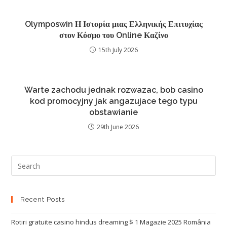
Olymposwin Η Ιστορία μιας Ελληνικής Επιτυχίας
στον Κόσμο του Online Καζίνο
15th July 2026
Warte zachodu jednak rozwazac, bob casino
kod promocyjny jak angazujace tego typu
obstawianie
29th June 2026
Recent Posts
Rotiri gratuite casino hindus dreaming $ 1 Magazie 2025 România