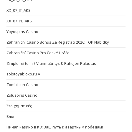
XX_07_IT_AKS
XX_07_PL_AKS
Yoyospins Casino
Zahraniční Casino Bonus Za Registraci 2026: TOP Nabídky
Zahraniční Casino Pro České Hráče
Zimpler ei toimi? Vianmääritys & Rahojen Palautus
zolotoyabloko.ru A
Zombillion Casino
Zuluspins Casino
Στοιχηματικές
Блог
Пинап казино в КЗ: Ваш путь к азартным победам!