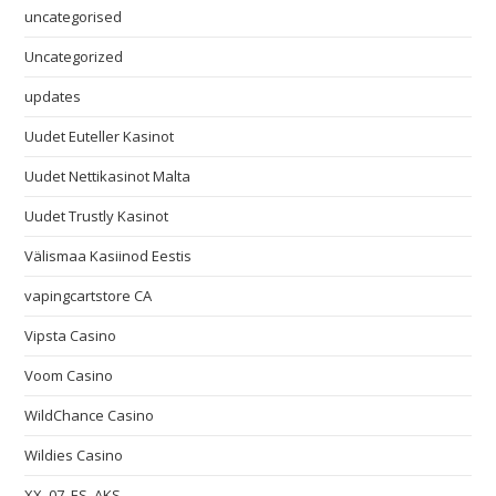
uncategorised
Uncategorized
updates
Uudet Euteller Kasinot
Uudet Nettikasinot Malta
Uudet Trustly Kasinot
Välismaa Kasiinod Eestis
vapingcartstore CA
Vipsta Casino
Voom Casino
WildChance Casino
Wildies Casino
XX_07_ES_AKS