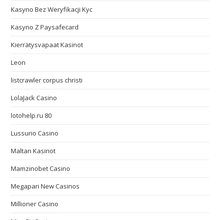
Kasyno Bez Weryfikacji Kyc
Kasyno Z Paysafecard
Kierrätysvapaat Kasinot
Leon
listcrawler corpus christi
LolaJack Casino
lotohelp.ru 80
Lussurio Casino
Maltan Kasinot
Mamzinobet Casino
Megapari New Casinos
Millioner Casino