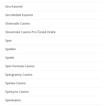
Siru Kasinot
Siru Mobile Kasinot
Slotorado Casino
Slovenské Casino Pro České Hráče
Spei
Spellen
Spiele
Spin Formula Casino
Spingranny Casino
Spinita Casino
SpinLynx Casino
Spinmama