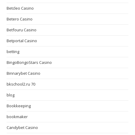
Betcleo Casino
Betero Casino
Betfouru Casino
Betportal Casino
betting
BingoBongoStars Casino
Binnarybet Casino
bkschool2.ru 70
blog
Bookkeeping
bookmaker
Candybet Casino