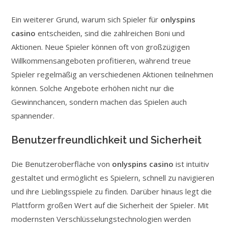
Ein weiterer Grund, warum sich Spieler für
onlyspins
casino
entscheiden, sind die zahlreichen Boni und
Aktionen. Neue Spieler können oft von großzügigen
Willkommensangeboten profitieren, während treue
Spieler regelmäßig an verschiedenen Aktionen teilnehmen
können. Solche Angebote erhöhen nicht nur die
Gewinnchancen, sondern machen das Spielen auch
spannender.
Benutzerfreundlichkeit und Sicherheit
Die Benutzeroberfläche von
onlyspins casino
ist intuitiv
gestaltet und ermöglicht es Spielern, schnell zu navigieren
und ihre Lieblingsspiele zu finden. Darüber hinaus legt die
Plattform großen Wert auf die Sicherheit der Spieler. Mit
modernsten Verschlüsselungstechnologien werden