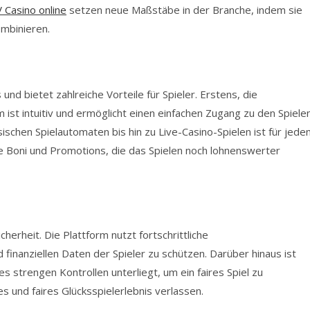
 Casino online
setzen neue Maßstäbe in der Branche, indem sie
mbinieren.
d bietet zahlreiche Vorteile für Spieler. Erstens, die
 ist intuitiv und ermöglicht einen einfachen Zugang zu den Spielen
ischen Spielautomaten bis hin zu Live-Casino-Spielen ist für jede
ive Boni und Promotions, die das Spielen noch lohnenswerter
herheit. Die Plattform nutzt fortschrittliche
finanziellen Daten der Spieler zu schützen. Darüber hinaus ist
s strengen Kontrollen unterliegt, um ein faires Spiel zu
es und faires Glücksspielerlebnis verlassen.