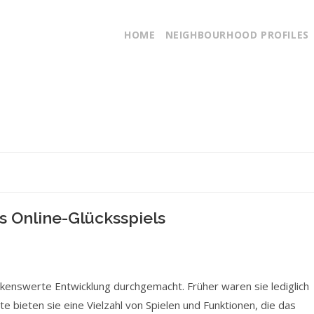
HOME
NEIGHBOURHOOD PROFILES
s Online-Glücksspiels
rkenswerte Entwicklung durchgemacht. Früher waren sie lediglich
ute bieten sie eine Vielzahl von Spielen und Funktionen, die das