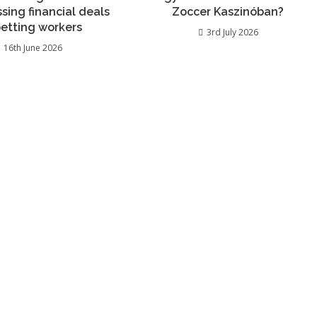
ssing financial deals
Zoccer Kaszinóban?
betting workers
3rd July 2026
16th June 2026