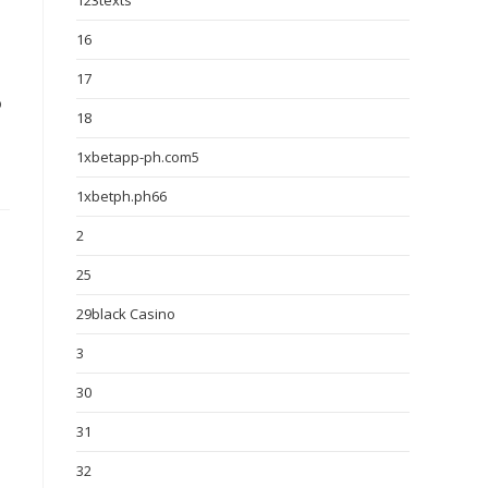
123texts
16
17
o
18
1xbetapp-ph.com5
1xbetph.ph66
2
25
29black Casino
3
30
31
32