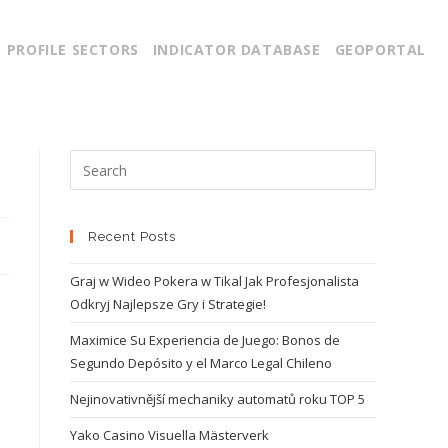
PROFILE SECTORS
INDICATOR DATABASE
GEOPORTAL
Recent Posts
Graj w Wideo Pokera w Tikal Jak Profesjonalista
Odkryj Najlepsze Gry i Strategie!
Maximice Su Experiencia de Juego: Bonos de
Segundo Depósito y el Marco Legal Chileno
Nejinovativnější mechaniky automatů roku TOP 5
Yako Casino Visuella Mästerverk