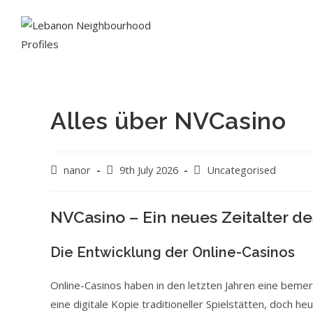
Alles über NVCasino
nanor
9th July 2026
Uncategorised
NVCasino – Ein neues Zeitalter de
Die Entwicklung der Online-Casinos
Online-Casinos haben in den letzten Jahren eine beme
eine digitale Kopie traditioneller Spielstätten, doch he