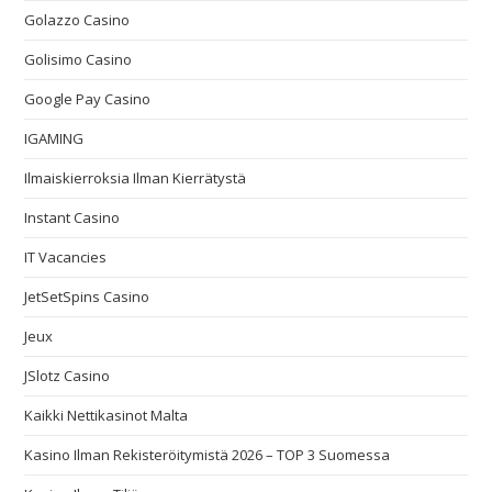
Golazzo Casino
Golisimo Casino
Google Pay Casino
IGAMING
Ilmaiskierroksia Ilman Kierrätystä
Instant Casino
IT Vacancies
JetSetSpins Casino
Jeux
JSlotz Casino
Kaikki Nettikasinot Malta
Kasino Ilman Rekisteröitymistä 2026 – TOP 3 Suomessa