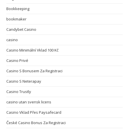
Bookkeeping
bookmaker
Candybet Casino
casino
Casino Minimální Vklad 100 Kč
Casino Privé
Casino S Bonusem Za Registraci
Casino S Neterapay
Casino Trustly
casino utan svensk licens
Casino Vklad Přes Paysafecard
České Casino Bonus Za Registraci