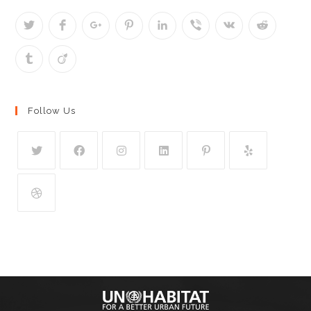
Follow Us