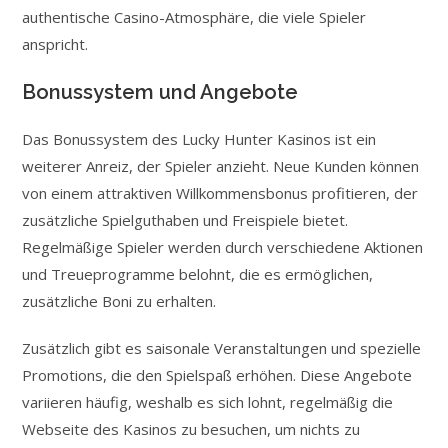
authentische Casino-Atmosphäre, die viele Spieler
anspricht.
Bonussystem und Angebote
Das Bonussystem des Lucky Hunter Kasinos ist ein
weiterer Anreiz, der Spieler anzieht. Neue Kunden können
von einem attraktiven Willkommensbonus profitieren, der
zusätzliche Spielguthaben und Freispiele bietet.
Regelmäßige Spieler werden durch verschiedene Aktionen
und Treueprogramme belohnt, die es ermöglichen,
zusätzliche Boni zu erhalten.
Zusätzlich gibt es saisonale Veranstaltungen und spezielle
Promotions, die den Spielspaß erhöhen. Diese Angebote
variieren häufig, weshalb es sich lohnt, regelmäßig die
Webseite des Kasinos zu besuchen, um nichts zu