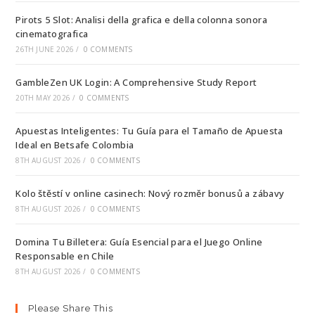
Pirots 5 Slot: Analisi della grafica e della colonna sonora
cinematografica
26TH JUNE 2026
/
0 COMMENTS
GambleZen UK Login: A Comprehensive Study Report
20TH MAY 2026
/
0 COMMENTS
Apuestas Inteligentes: Tu Guía para el Tamaño de Apuesta
Ideal en Betsafe Colombia
8TH AUGUST 2026
/
0 COMMENTS
Kolo štěstí v online casinech: Nový rozměr bonusů a zábavy
8TH AUGUST 2026
/
0 COMMENTS
Domina Tu Billetera: Guía Esencial para el Juego Online
Responsable en Chile
8TH AUGUST 2026
/
0 COMMENTS
Please Share This