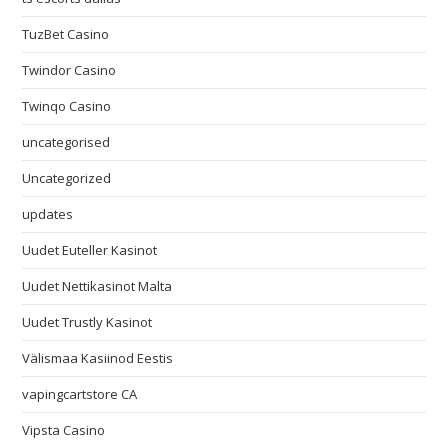
TuzBet Casino
Twindor Casino
Twinqo Casino
uncategorised
Uncategorized
updates
Uudet Euteller Kasinot
Uudet Nettikasinot Malta
Uudet Trustly Kasinot
Välismaa Kasiinod Eestis
vapingcartstore CA
Vipsta Casino