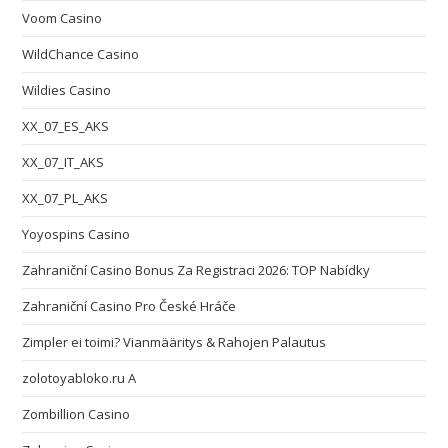
Voom Casino
WildChance Casino
Wildies Casino
XX_07_ES_AKS
XX_07_IT_AKS
XX_07_PL_AKS
Yoyospins Casino
Zahraniční Casino Bonus Za Registraci 2026: TOP Nabídky
Zahraniční Casino Pro České Hráče
Zimpler ei toimi? Vianmääritys & Rahojen Palautus
zolotoyabloko.ru A
Zombillion Casino