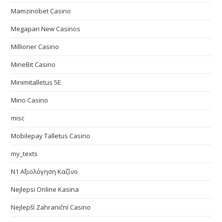
Mamzinobet Casino
Megapari New Casinos
Millioner Casino
MineBit Casino
Minimitalletus 5E
Mino Casino
misc
Mobilepay Talletus Casino
my_texts
N1 Αξιολόγηση Καζίνο
Nejlepsi Online Kasina
Nejlepší Zahraniční Casino