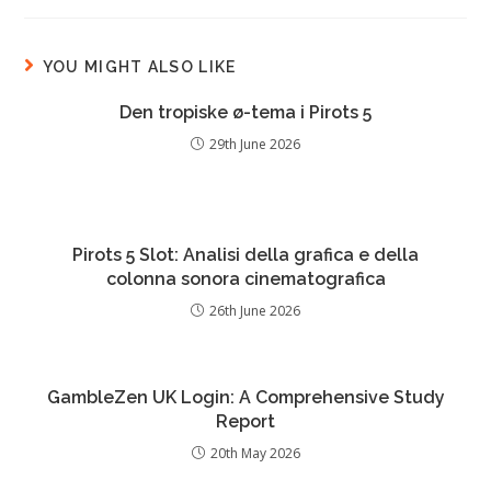
YOU MIGHT ALSO LIKE
Den tropiske ø-tema i Pirots 5
29th June 2026
Pirots 5 Slot: Analisi della grafica e della
colonna sonora cinematografica
26th June 2026
GambleZen UK Login: A Comprehensive Study
Report
20th May 2026