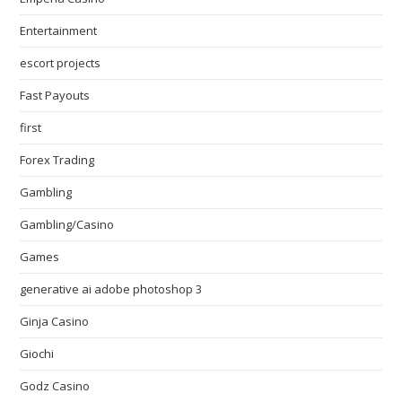
Entertainment
escort projects
Fast Payouts
first
Forex Trading
Gambling
Gambling/Casino
Games
generative ai adobe photoshop 3
Ginja Casino
Giochi
Godz Casino