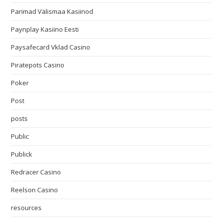
Parimad Välismaa Kasiinod
Paynplay Kasiino Eesti
Paysafecard Vklad Casino
Piratepots Casino
Poker
Post
posts
Public
Publick
Redracer Casino
Reelson Casino
resources