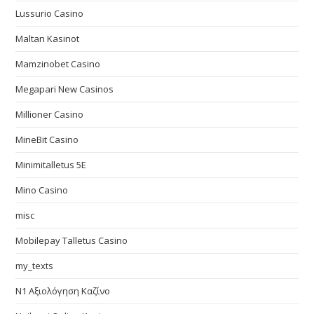
Lussurio Casino
Maltan Kasinot
Mamzinobet Casino
Megapari New Casinos
Millioner Casino
MineBit Casino
Minimitalletus 5E
Mino Casino
misc
Mobilepay Talletus Casino
my_texts
N1 Αξιολόγηση Καζίνο