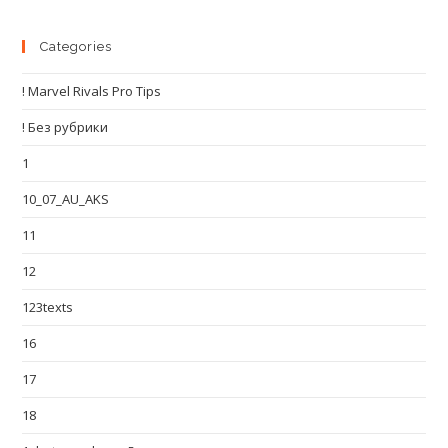
Categories
! Marvel Rivals Pro Tips
! Без рубрики
1
10_07_AU_AKS
11
12
123texts
16
17
18