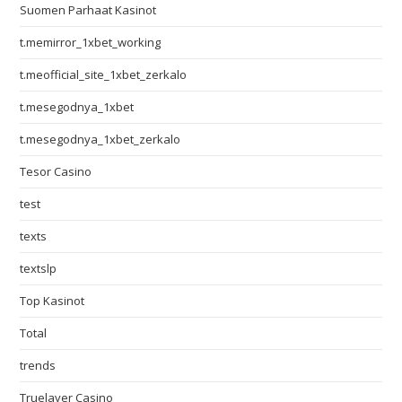
Suomen Parhaat Kasinot
t.memirror_1xbet_working
t.meofficial_site_1xbet_zerkalo
t.mesegodnya_1xbet
t.mesegodnya_1xbet_zerkalo
Tesor Casino
test
texts
textslp
Top Kasinot
Total
trends
Truelayer Casino