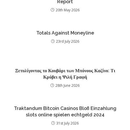
Report
20th May 2026
Totals Against Moneyline
23rd July 2026
Ξετυλίγοντας το Κουβάρι των Μπόνους Καζίνο: Τι
Κρύβει η Ψιλή Γραφή
28th June 2026
Traktandum Bitcoin Casinos Bloß Einzahlung
slots online spielen echtgeld 2024
31st July 2026