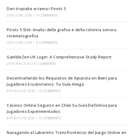
Den tropiske ø-tema i Pirots 5
29TH JUNE 2026
/
0 COMMENTS
Pirots 5 Slot: Analisi della grafica e della colonna sonora
cinematografica
26TH JUNE 2026
/
0 COMMENTS
GambleZen UK Login: A Comprehensive Study Report
20TH MAY 2026
/
0 COMMENTS
Desentrañando los Requisitos de Apuesta en Bwin para
Jugadores Ecuatorianos: Tu Guía Amiga
8TH AUGUST 2026
/
0 COMMENTS
Casinos Online Seguros en Chile Su Guía Definitiva para
Jugadores Experimentados
8TH AUGUST 2026
/
0 COMMENTS
Navegando el Laberinto Transfronterizo del Juego Online en