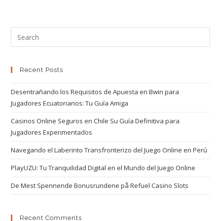
Recent Posts
Desentrañando los Requisitos de Apuesta en Bwin para
Jugadores Ecuatorianos: Tu Guía Amiga
Casinos Online Seguros en Chile Su Guía Definitiva para
Jugadores Experimentados
Navegando el Laberinto Transfronterizo del Juego Online en Perú
PlayUZU: Tu Tranquilidad Digital en el Mundo del Juego Online
De Mest Spennende Bonusrundene på Refuel Casino Slots
Recent Comments