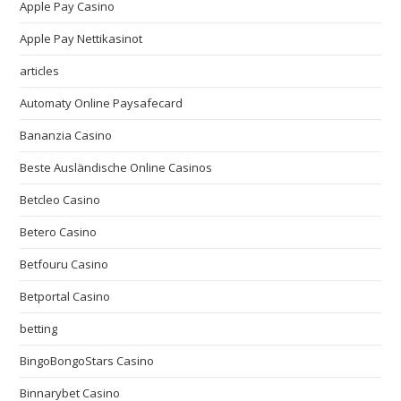
Apple Pay Casino
Apple Pay Nettikasinot
articles
Automaty Online Paysafecard
Bananzia Casino
Beste Ausländische Online Casinos
Betcleo Casino
Betero Casino
Betfouru Casino
Betportal Casino
betting
BingoBongoStars Casino
Binnarybet Casino