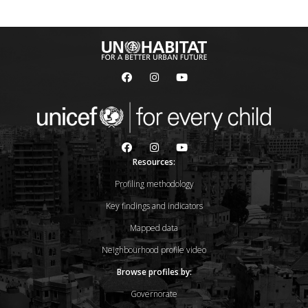
Resources:
Profiling methodology
Key findings and indicators
Mapped data
Neighbourhood profile video
Browse profiles by:
Governorate