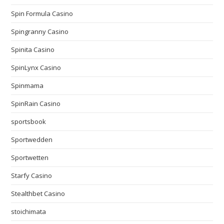
Spin Formula Casino
Spingranny Casino
Spinita Casino
SpinLynx Casino
Spinmama
SpinRain Casino
sportsbook
Sportwedden
Sportwetten
Starfy Casino
Stealthbet Casino
stoichimata