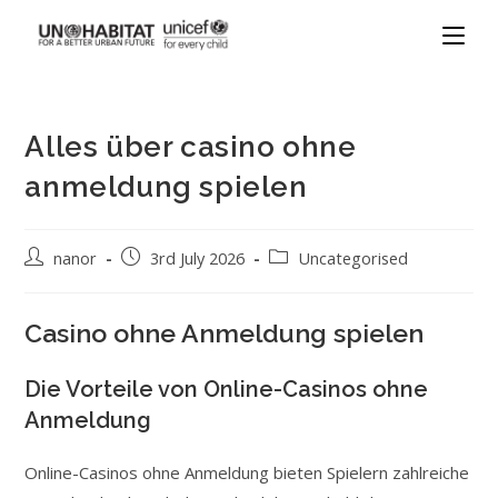
Alles über casino ohne
anmeldung spielen
nanor
3rd July 2026
Uncategorised
Casino ohne Anmeldung spielen
Die Vorteile von Online-Casinos ohne
Anmeldung
Online-Casinos ohne Anmeldung bieten Spielern zahlreiche