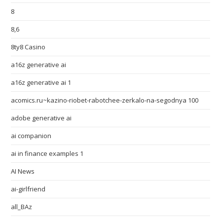
8
8,6
8ty8 Casino
a16z generative ai
a16z generative ai 1
acomics.ru~kazino-riobet-rabotchee-zerkalo-na-segodnya 100
adobe generative ai
ai companion
ai in finance examples 1
AI News
ai-girlfriend
all_BAz