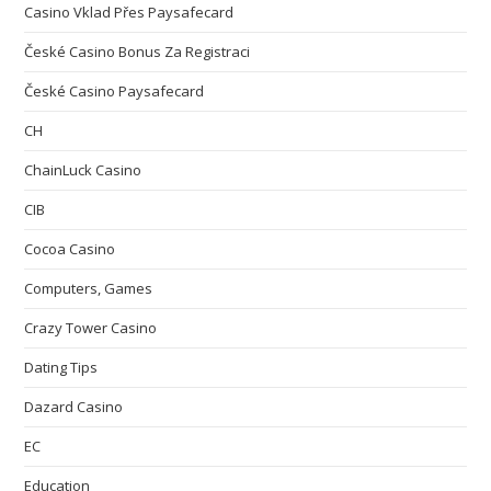
Casino Vklad Přes Paysafecard
České Casino Bonus Za Registraci
České Casino Paysafecard
CH
ChainLuck Casino
CIB
Cocoa Casino
Computers, Games
Crazy Tower Сasino
Dating Tips
Dazard Casino
EC
Education