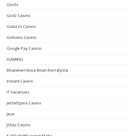
Giochi
Godz Casino
Golazzo Casino
Golisimo Casino
Google Pay Casino
IGAMING
Ilmaiskierroksia Ilman Kierrätystä
Instant Casino
IT Vacancies
JetSetSpins Casino
Jeux
JSlotz Casino
Kaikki Nettikasinot Malta