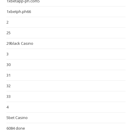
1xbetapp-ph.com5
1xbetph.ph66
2
25
29black Casino
3
30
31
32
33
4
5bet Casino
6084 done