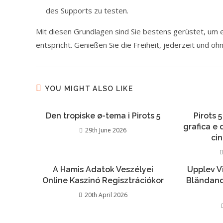
des Supports zu testen.
Mit diesen Grundlagen sind Sie bestens gerüstet, um e
entspricht. Genießen Sie die Freiheit, jederzeit und 
YOU MIGHT ALSO LIKE
Den tropiske ø-tema i Pirots 5
Pirots 5
grafica e
29th June 2026
ci
A Hamis Adatok Veszélyei
Upplev V
Online Kaszinó Regisztrációkor
Bländand
20th April 2026