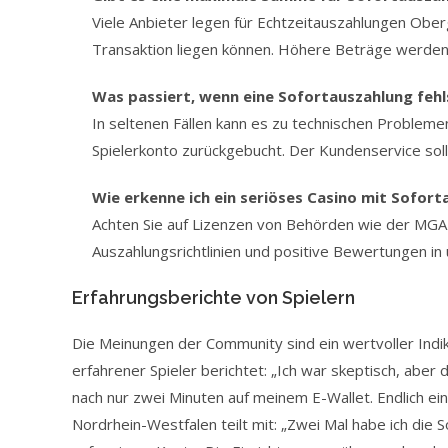
Viele Anbieter legen für Echtzeitauszahlungen Obe
Transaktion liegen können. Höhere Beträge werden 
Was passiert, wenn eine Sofortauszahlung fehl
In seltenen Fällen kann es zu technischen Problem
Spielerkonto zurückgebucht. Der Kundenservice sollt
Wie erkenne ich ein seriöses Casino mit Sofor
Achten Sie auf Lizenzen von Behörden wie der MGA
Auszahlungsrichtlinien und positive Bewertungen in
Erfahrungsberichte von Spielern
Die Meinungen der Community sind ein wertvoller Indik
erfahrener Spieler berichtet: „Ich war skeptisch, aber
nach nur zwei Minuten auf meinem E-Wallet. Endlich ein
Nordrhein-Westfalen teilt mit: „Zwei Mal habe ich die 