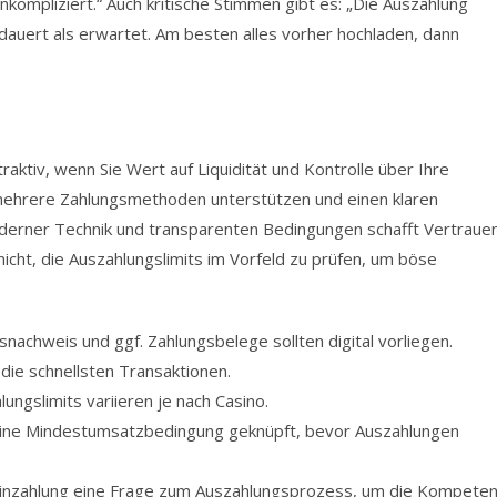
kompliziert.“ Auch kritische Stimmen gibt es: „Die Auszahlung
gedauert als erwartet. Am besten alles vorher hochladen, dann
raktiv, wenn Sie Wert auf Liquidität und Kontrolle über Ihre
e mehrere Zahlungsmethoden unterstützen und einen klaren
oderner Technik und transparenten Bedingungen schafft Vertraue
nicht, die Auszahlungslimits im Vorfeld zu prüfen, um böse
achweis und ggf. Zahlungsbelege sollten digital vorliegen.
die schnellsten Transaktionen.
ungslimits variieren je nach Casino.
eine Mindestumsatzbedingung geknüpft, bevor Auszahlungen
 Einzahlung eine Frage zum Auszahlungsprozess, um die Kompete