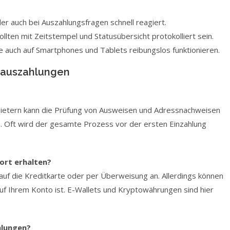
er auch bei Auszahlungsfragen schnell reagiert.
llten mit Zeitstempel und Statusübersicht protokolliert sein.
e auch auf Smartphones und Tablets reibungslos funktionieren.
rtauszahlungen
nbietern kann die Prüfung von Ausweisen und Adressnachweisen
n. Oft wird der gesamte Prozess vor der ersten Einzahlung
ort erhalten?
 auf die Kreditkarte oder per Überweisung an. Allerdings können
uf Ihrem Konto ist. E-Wallets und Kryptowährungen sind hier
hlungen?