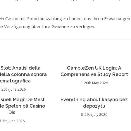
in Casino mit Sofortauszahlung zu finden, das Ihren Erwartungen
ohne Verzögerung über Ihre Gewinne zu verfügen.
 Slot: Analisi della
GambleZen UK Login: A
 della colonna sonora
Comprehensive Study Report
nematografica
20th May 2026
26th June 2026
isuell Magi: De Mest
Everything about kasyno bez
e Spelen på Casino
depozytu
Dis
29th July 2026
7th June 2026