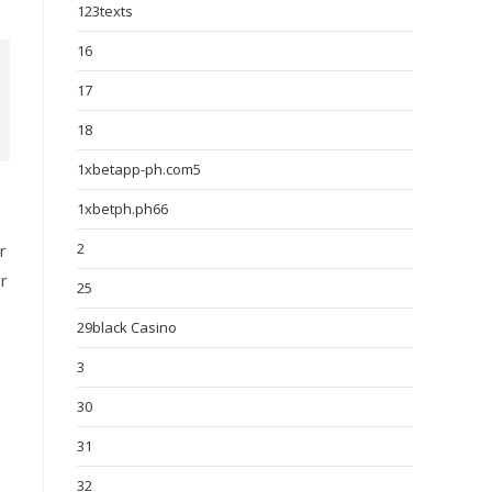
123texts
16
17
18
1xbetapp-ph.com5
1xbetph.ph66
2
r
er
25
29black Casino
3
30
31
32