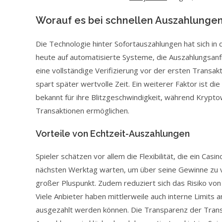
Worauf es bei schnellen Auszahlung
Die Technologie hinter Sofortauszahlungen hat sich in 
heute auf automatisierte Systeme, die Auszahlungsanf
eine vollständige Verifizierung vor der ersten Transakt
spart später wertvolle Zeit. Ein weiterer Faktor ist di
bekannt für ihre Blitzgeschwindigkeit, während Krypt
Transaktionen ermöglichen.
Vorteile von Echtzeit-Auszahlungen
Spieler schätzen vor allem die Flexibilität, die ein Ca
nächsten Werktag warten, um über seine Gewinne zu v
großer Pluspunkt. Zudem reduziert sich das Risiko v
Viele Anbieter haben mittlerweile auch interne Limi
ausgezahlt werden können. Die Transparenz der Transa