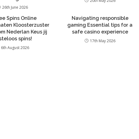
20th May 2026
26th June 2026
ree Spins Online
Navigating responsible
aten Kloosterzuster
gaming Essential tips for a
om Nederlan Keus jij
safe casino experience
steloos spins!
17th May 2026
6th August 2026