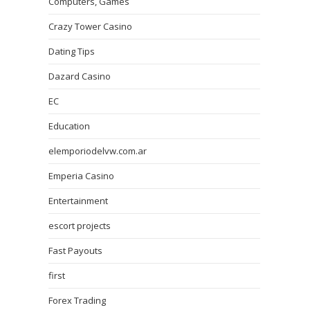
Computers, Games
Crazy Tower Сasino
Dating Tips
Dazard Casino
EC
Education
elemporiodelvw.com.ar
Emperia Casino
Entertainment
escort projects
Fast Payouts
first
Forex Trading