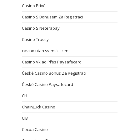
Casino Privé
Casino S Bonusem Za Registraci
Casino S Neterapay
Casino Trustly
casino utan svensk licens
Casino Vklad Přes Paysafecard
České Casino Bonus Za Registraci
České Casino Paysafecard
CH
ChainLuck Casino
CIB
Cocoa Casino