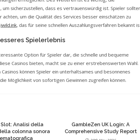
um sicherzustellen, dass es vertrauenswürdig ist. Spieler sollte
achten, um die Qualität des Services besser einschätzen zu
t
iwild.ink
, das für seine schnellen Auszahlungsverfahren bekannt is
besseres Spielerlebnis
teressante Option für Spieler dar, die schnelle und bequeme
diese Casinos bieten, macht sie zu einer erstrebenswerten Wahl.
n Casinos können Spieler ein unterhaltsames und besonnenes
 die Möglichkeit von sofortigen Gewinnen zugreifen können.
 Slot: Analisi della
GambleZen UK Login: A
 della colonna sonora
Comprehensive Study Report
nematografica