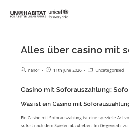
Alles über casino mit 
nanor
11th June 2026
Uncategorised
Casino mit Soforauszahlung: Sof
Was ist ein Casino mit Soforauszahlun
Ein Casino mit Soforauszahlung ist eine spezielle Art 
sofort nach dem Spielen abzuheben. Im Gegensatz zu