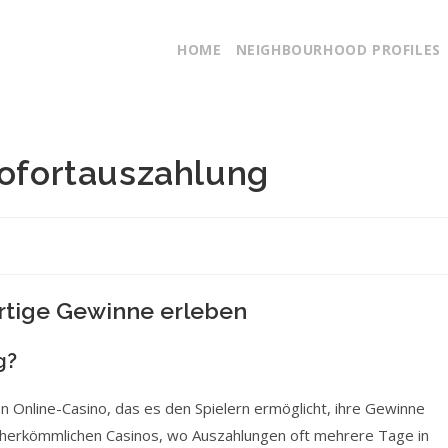
HOME
NEIGHBOURHOOD PROFILES
sofortauszahlung
ortige Gewinne erleben
g?
von Online-Casino, das es den Spielern ermöglicht, ihre Gewinne
 herkömmlichen Casinos, wo Auszahlungen oft mehrere Tage in