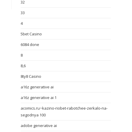
32
33
4
5bet Casino
6084 done
8
8,6
8ty8 Casino
a16z generative ai
a16z generative ai 1
acomics.ru~kazino-riobet-rabotchee-zerkalo-na-
segodnya 100
adobe generative ai