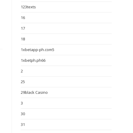
123texts
e
16
17
18
1xbetapp-ph.com5
1xbetph.ph66
2
25
29black Casino
3
30
31