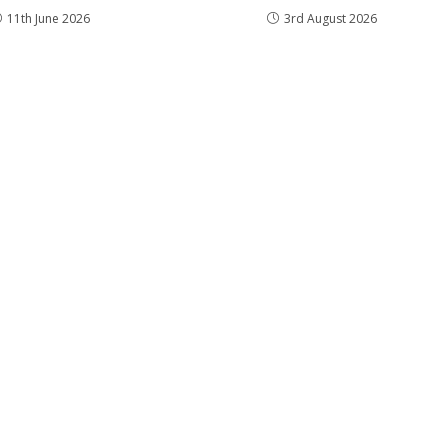
11th June 2026
3rd August 2026