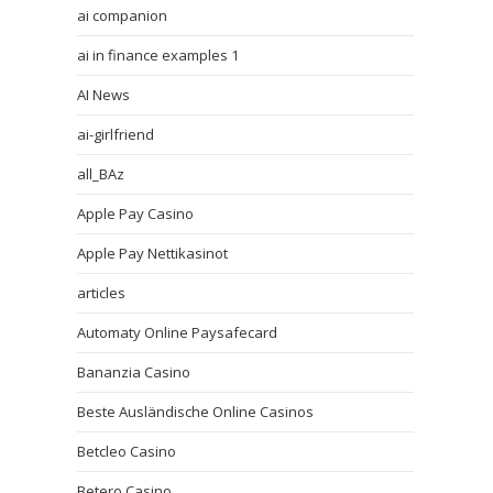
ai companion
ai in finance examples 1
AI News
ai-girlfriend
all_BAz
Apple Pay Casino
Apple Pay Nettikasinot
articles
Automaty Online Paysafecard
Bananzia Casino
Beste Ausländische Online Casinos
Betcleo Casino
Betero Casino