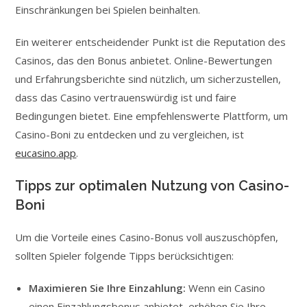
Einschränkungen bei Spielen beinhalten.
Ein weiterer entscheidender Punkt ist die Reputation des
Casinos, das den Bonus anbietet. Online-Bewertungen
und Erfahrungsberichte sind nützlich, um sicherzustellen,
dass das Casino vertrauenswürdig ist und faire
Bedingungen bietet. Eine empfehlenswerte Plattform, um
Casino-Boni zu entdecken und zu vergleichen, ist
eucasino.app
.
Tipps zur optimalen Nutzung von Casino-
Boni
Um die Vorteile eines Casino-Bonus voll auszuschöpfen,
sollten Spieler folgende Tipps berücksichtigen:
Maximieren Sie Ihre Einzahlung:
Wenn ein Casino
einen Einzahlungsbonus anbietet, erhöhen Sie Ihre