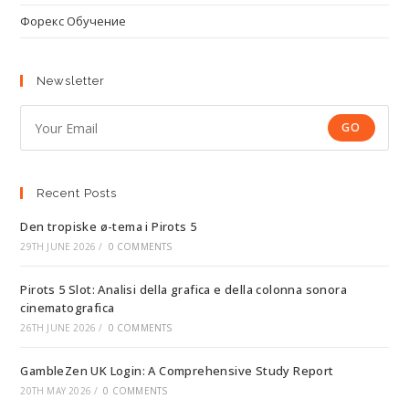
Форекс Обучение
Newsletter
GO
Recent Posts
Den tropiske ø-tema i Pirots 5
29TH JUNE 2026
/
0 COMMENTS
Pirots 5 Slot: Analisi della grafica e della colonna sonora
cinematografica
26TH JUNE 2026
/
0 COMMENTS
GambleZen UK Login: A Comprehensive Study Report
20TH MAY 2026
/
0 COMMENTS