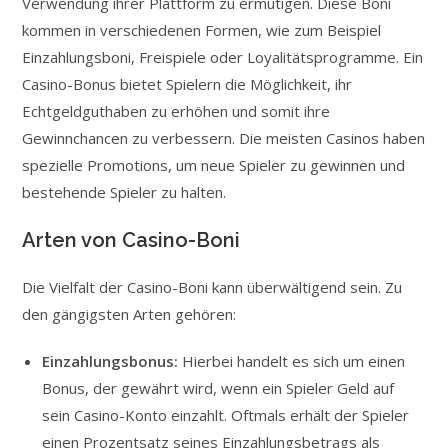
Verwendung ihrer Plattform zu ermutigen. Diese Boni
kommen in verschiedenen Formen, wie zum Beispiel
Einzahlungsboni, Freispiele oder Loyalitätsprogramme. Ein
Casino-Bonus bietet Spielern die Möglichkeit, ihr
Echtgeldguthaben zu erhöhen und somit ihre
Gewinnchancen zu verbessern. Die meisten Casinos haben
spezielle Promotions, um neue Spieler zu gewinnen und
bestehende Spieler zu halten.
Arten von Casino-Boni
Die Vielfalt der Casino-Boni kann überwältigend sein. Zu
den gängigsten Arten gehören:
Einzahlungsbonus:
Hierbei handelt es sich um einen
Bonus, der gewährt wird, wenn ein Spieler Geld auf
sein Casino-Konto einzahlt. Oftmals erhält der Spieler
einen Prozentsatz seines Einzahlungsbetrags als