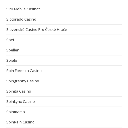
Siru Mobile Kasinot
Slotorado Casino
Slovenské Casino Pro České Hráče
Spei
Spellen
Spiele
Spin Formula Casino
Spingranny Casino
Spinita Casino
SpinLynx Casino
Spinmama
SpinRain Casino