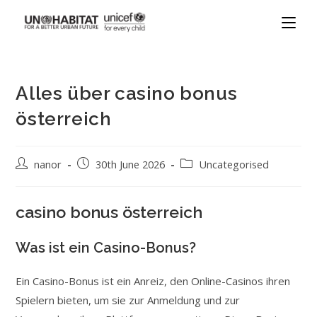
Alles über casino bonus
österreich
nanor
30th June 2026
Uncategorised
casino bonus österreich
Was ist ein Casino-Bonus?
Ein Casino-Bonus ist ein Anreiz, den Online-Casinos ihren
Spielern bieten, um sie zur Anmeldung und zur