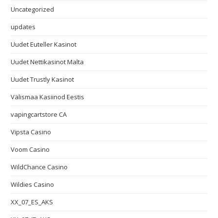
Uncategorized
updates
Uudet Euteller Kasinot
Uudet Nettikasinot Malta
Uudet Trustly Kasinot
Välismaa Kasiinod Eestis
vapingcartstore CA
Vipsta Casino
Voom Casino
WildChance Casino
Wildies Casino
XX_07_ES_AKS