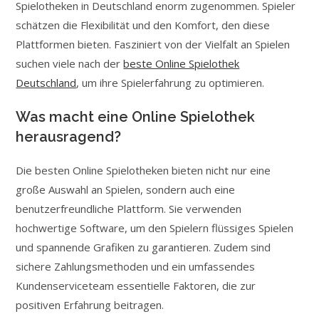
Spielotheken in Deutschland enorm zugenommen. Spieler
schätzen die Flexibilität und den Komfort, den diese
Plattformen bieten. Fasziniert von der Vielfalt an Spielen
suchen viele nach der
beste Online Spielothek
Deutschland
, um ihre Spielerfahrung zu optimieren.
Was macht eine Online Spielothek
herausragend?
Die besten Online Spielotheken bieten nicht nur eine
große Auswahl an Spielen, sondern auch eine
benutzerfreundliche Plattform. Sie verwenden
hochwertige Software, um den Spielern flüssiges Spielen
und spannende Grafiken zu garantieren. Zudem sind
sichere Zahlungsmethoden und ein umfassendes
Kundenserviceteam essentielle Faktoren, die zur
positiven Erfahrung beitragen.