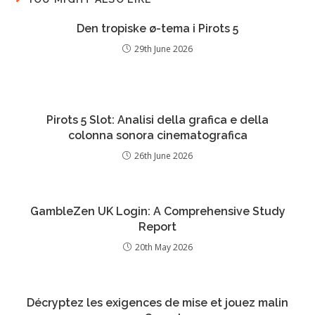
Den tropiske ø-tema i Pirots 5
29th June 2026
Pirots 5 Slot: Analisi della grafica e della
colonna sonora cinematografica
26th June 2026
GambleZen UK Login: A Comprehensive Study
Report
20th May 2026
Décryptez les exigences de mise et jouez malin