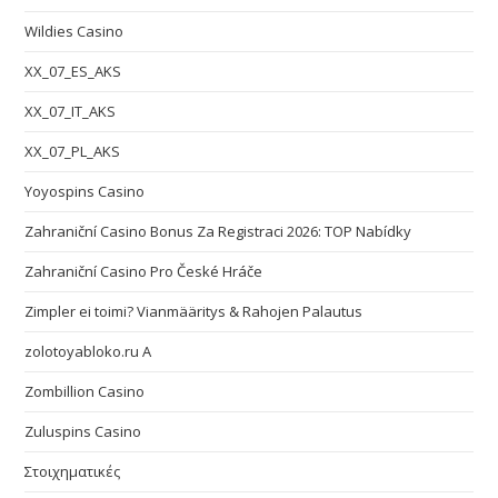
Wildies Casino
XX_07_ES_AKS
XX_07_IT_AKS
XX_07_PL_AKS
Yoyospins Casino
Zahraniční Casino Bonus Za Registraci 2026: TOP Nabídky
Zahraniční Casino Pro České Hráče
Zimpler ei toimi? Vianmääritys & Rahojen Palautus
zolotoyabloko.ru A
Zombillion Casino
Zuluspins Casino
Στοιχηματικές