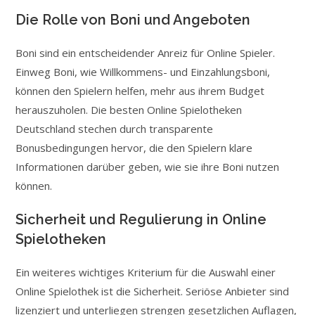
Die Rolle von Boni und Angeboten
Boni sind ein entscheidender Anreiz für Online Spieler.
Einweg Boni, wie Willkommens- und Einzahlungsboni,
können den Spielern helfen, mehr aus ihrem Budget
herauszuholen. Die besten Online Spielotheken
Deutschland stechen durch transparente
Bonusbedingungen hervor, die den Spielern klare
Informationen darüber geben, wie sie ihre Boni nutzen
können.
Sicherheit und Regulierung in Online
Spielotheken
Ein weiteres wichtiges Kriterium für die Auswahl einer
Online Spielothek ist die Sicherheit. Seriöse Anbieter sind
lizenziert und unterliegen strengen gesetzlichen Auflagen,