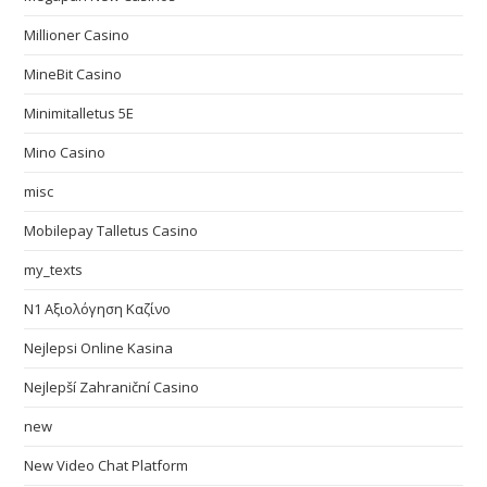
Millioner Casino
MineBit Casino
Minimitalletus 5E
Mino Casino
misc
Mobilepay Talletus Casino
my_texts
N1 Αξιολόγηση Καζίνο
Nejlepsi Online Kasina
Nejlepší Zahraniční Casino
new
New Video Chat Platform