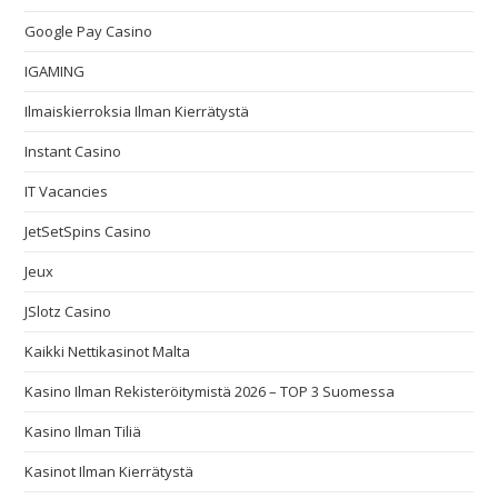
Google Pay Casino
IGAMING
Ilmaiskierroksia Ilman Kierrätystä
Instant Casino
IT Vacancies
JetSetSpins Casino
Jeux
JSlotz Casino
Kaikki Nettikasinot Malta
Kasino Ilman Rekisteröitymistä 2026 – TOP 3 Suomessa
Kasino Ilman Tiliä
Kasinot Ilman Kierrätystä