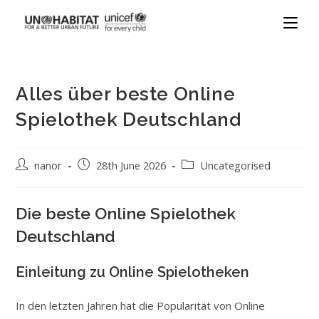
Alles über beste Online
Spielothek Deutschland
nanor
28th June 2026
Uncategorised
Die beste Online Spielothek
Deutschland
Einleitung zu Online Spielotheken
In den letzten Jahren hat die Popularität von Online