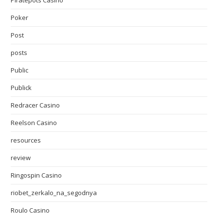
Piratepots Casino
Poker
Post
posts
Public
Publick
Redracer Casino
Reelson Casino
resources
review
Ringospin Casino
riobet_zerkalo_na_segodnya
Roulo Casino