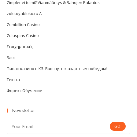
Zimpler ei toimi? Vianmääritys & Rahojen Palautus
zolotoyabloko.ru A
Zombillion Casino
Zuluspins Casino
Στοιχηματικές
Блог
Пинап казино в КЗ: Ваш путь к азартным победам!
Текста
Форекс Обучение
Newsletter
GO