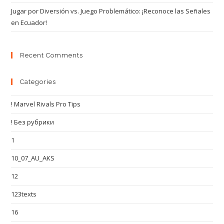
Jugar por Diversión vs. Juego Problemático: ¡Reconoce las Señales
en Ecuador!
Recent Comments
Categories
! Marvel Rivals Pro Tips
! Без рубрики
1
10_07_AU_AKS
12
123texts
16