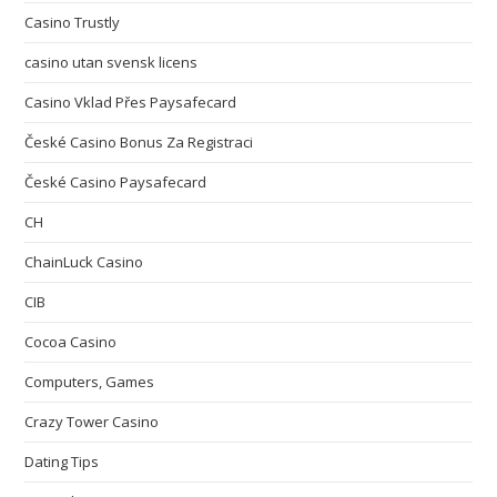
Casino Trustly
casino utan svensk licens
Casino Vklad Přes Paysafecard
České Casino Bonus Za Registraci
České Casino Paysafecard
CH
ChainLuck Casino
CIB
Cocoa Casino
Computers, Games
Crazy Tower Сasino
Dating Tips