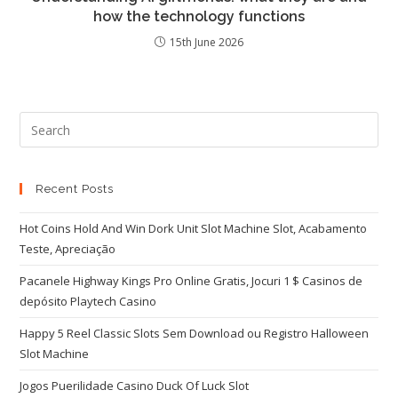
how the technology functions
15th June 2026
Recent Posts
Hot Coins Hold And Win Dork Unit Slot Machine Slot, Acabamento
Teste, Apreciação
Pacanele Highway Kings Pro Online Gratis, Jocuri 1 $ Casinos de
depósito Playtech Casino
Happy 5 Reel Classic Slots Sem Download ou Registro Halloween
Slot Machine
Jogos Puerilidade Casino Duck Of Luck Slot