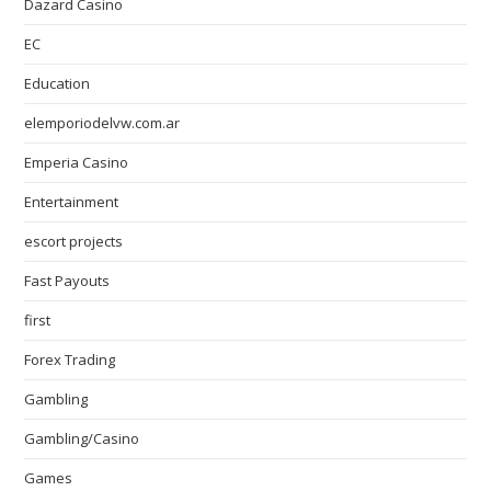
Dazard Casino
EC
Education
elemporiodelvw.com.ar
Emperia Casino
Entertainment
escort projects
Fast Payouts
first
Forex Trading
Gambling
Gambling/Casino
Games