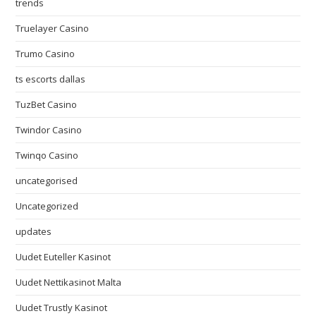
trends
Truelayer Casino
Trumo Casino
ts escorts dallas
TuzBet Casino
Twindor Casino
Twinqo Casino
uncategorised
Uncategorized
updates
Uudet Euteller Kasinot
Uudet Nettikasinot Malta
Uudet Trustly Kasinot