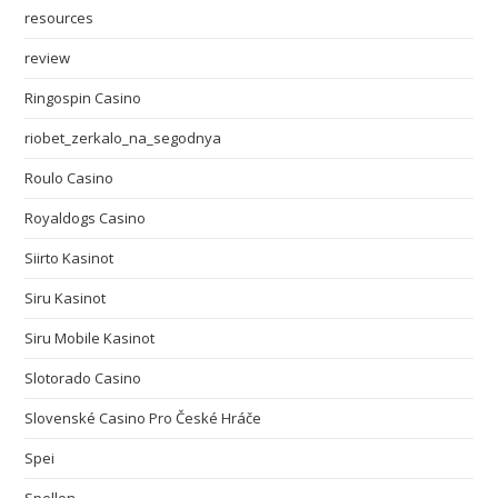
resources
review
Ringospin Casino
riobet_zerkalo_na_segodnya
Roulo Casino
Royaldogs Casino
Siirto Kasinot
Siru Kasinot
Siru Mobile Kasinot
Slotorado Casino
Slovenské Casino Pro České Hráče
Spei