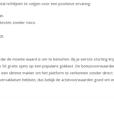
al richtlijnen te volgen voor een positieve ervaring:
an.
testen zonder risico.
dt.
ie de moeite waard is om te benutten. Bij je eerste storting kri
k 50 gratis spins op een populaire gokkast. De bonusvoorwaarde
is een slimme manier om het platform te verkennen zonder direct
n vervaldatum hebben, dus bekijk de actievoorwaarden goed om e