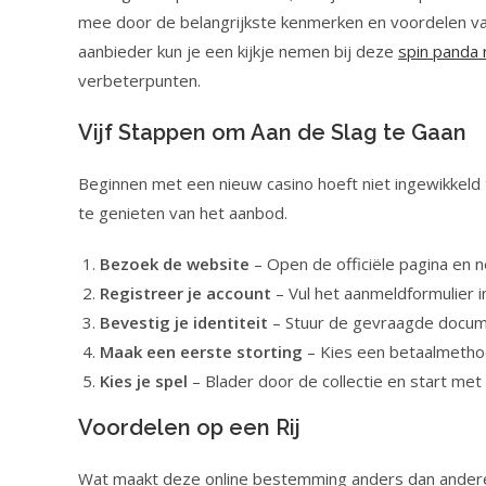
mee door de belangrijkste kenmerken en voordelen van
aanbieder kun je een kijkje nemen bij deze
spin panda 
verbeterpunten.
Vijf Stappen om Aan de Slag te Gaan
Beginnen met een nieuw casino hoeft niet ingewikkeld te
te genieten van het aanbod.
Bezoek de website
– Open de officiële pagina en n
Registreer je account
– Vul het aanmeldformulier 
Bevestig je identiteit
– Stuur de gevraagde documen
Maak een eerste storting
– Kies een betaalmethode
Kies je spel
– Blader door de collectie en start met
Voordelen op een Rij
Wat maakt deze online bestemming anders dan andere