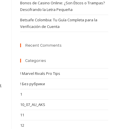
Bonos de Casino Online: ¿Son Éticos o Trampas?
Descifrando la Letra Pequeña
Betsafe Colombia: Tu Guía Completa para la
Verificación de Cuenta
Recent Comments
Categories
! Marvel Rivals Pro Tips
! Без рубрики
d.
1
10_07_AU_AKS
11
12