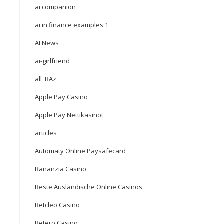
ai companion
ai in finance examples 1
AI News
ai-girlfriend
all_BAz
Apple Pay Casino
Apple Pay Nettikasinot
articles
Automaty Online Paysafecard
Bananzia Casino
Beste Ausländische Online Casinos
Betcleo Casino
Betero Casino