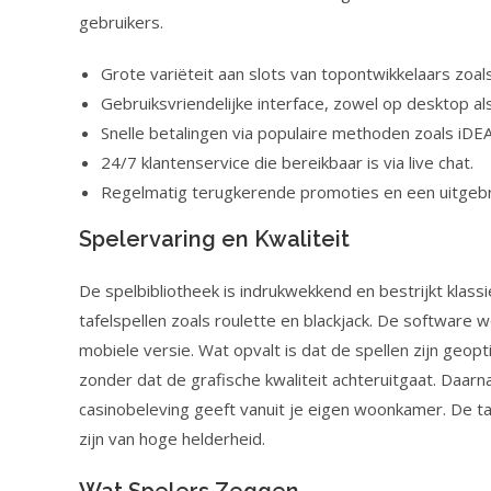
gebruikers.
Grote variëteit aan slots van topontwikkelaars zoal
Gebruiksvriendelijke interface, zowel op desktop al
Snelle betalingen via populaire methoden zoals iDEA
24/7 klantenservice die bereikbaar is via live chat.
Regelmatig terugkerende promoties en een uitgebr
Spelervaring en Kwaliteit
De spelbibliotheek is indrukwekkend en bestrijkt klass
tafelspellen zoals roulette en blackjack. De software 
mobiele versie. Wat opvalt is dat de spellen zijn ge
zonder dat de grafische kwaliteit achteruitgaat. Daarna
casinobeleving geeft vanuit je eigen woonkamer. De t
zijn van hoge helderheid.