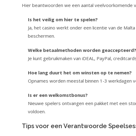
Hier beantwoorden we een aantal veelvoorkomende v
Is het veilig om hier te spelen?
Ja, het casino werkt onder een licentie van de Mal
beschermen.
Welke betaalmethoden worden geaccepteerd
Je kunt gebruikmaken van iDEAL, PayPal, creditcards
Hoe lang duurt het om winsten op te nemen?
Opnames worden meestal binnen 1-3 werkdagen ver
Is er een welkomstbonus?
Nieuwe spelers ontvangen een pakket met een stor
voldoen.
Tips voor een Verantwoorde Speelses