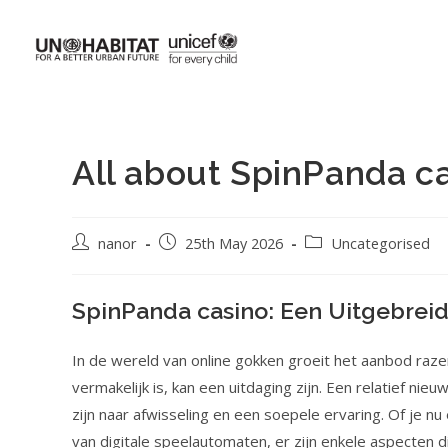
All about SpinPanda c
nanor
25th May 2026
Uncategorised
SpinPanda casino: Een Uitgebreid
In de wereld van online gokken groeit het aanbod raz
vermakelijk is, kan een uitdaging zijn. Een relatief nie
zijn naar afwisseling en een soepele ervaring. Of je 
van digitale speelautomaten, er zijn enkele aspecten 