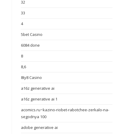
32
33
4
5bet Casino
6084 done
8
8,6
8ty8 Casino
a16z generative ai
a16z generative ai 1
acomics.ru~kazino-riobet-rabotchee-zerkalo-na-
segodnya 100
adobe generative ai