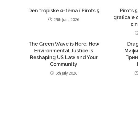
Den tropiske ø-tema i Pirots 5
Pirots 5
grafica e
29th June 2026
ci
The Green Wave is Here: How
Dra
Environmental Justice is
Мифи
Reshaping US Law and Your
Прин
Community
6th July 2026