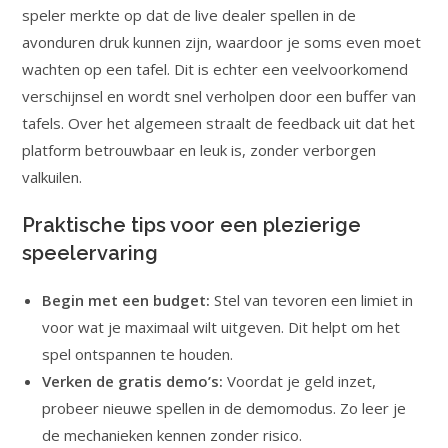
speler merkte op dat de live dealer spellen in de
avonduren druk kunnen zijn, waardoor je soms even moet
wachten op een tafel. Dit is echter een veelvoorkomend
verschijnsel en wordt snel verholpen door een buffer van
tafels. Over het algemeen straalt de feedback uit dat het
platform betrouwbaar en leuk is, zonder verborgen
valkuilen.
Praktische tips voor een plezierige
speelervaring
Begin met een budget:
Stel van tevoren een limiet in
voor wat je maximaal wilt uitgeven. Dit helpt om het
spel ontspannen te houden.
Verken de gratis demo’s:
Voordat je geld inzet,
probeer nieuwe spellen in de demomodus. Zo leer je
de mechanieken kennen zonder risico.