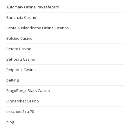
Automaty Online Paysafecard
Bananzia Casino
Beste Ausländische Online Casinos
Betcleo Casino
Betero Casino
Betfouru Casino
Betportal Casino
betting
BingoBongoStars Casino
Binnarybet Casino
bkschool2.ru 70
blog