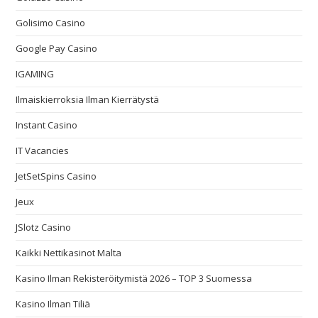
Golisimo Casino
Google Pay Casino
IGAMING
Ilmaiskierroksia Ilman Kierrätystä
Instant Casino
IT Vacancies
JetSetSpins Casino
Jeux
JSlotz Casino
Kaikki Nettikasinot Malta
Kasino Ilman Rekisteröitymistä 2026 – TOP 3 Suomessa
Kasino Ilman Tiliä