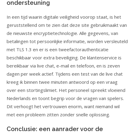
ondersteuning
In een tijd waarin digitale veiligheid voorop staat, is het
geruststellend om te zien dat deze site gebruikmaakt van
de nieuwste encryptietechnologie. Alle gegevens, van
betalingen tot persoonlijke informatie, worden versleuteld
met TLS 1.3 en er is een tweefactorauthenticatie
beschikbaar voor extra beveiliging. De klantenservice is
bereikbaar via live chat, e-mail en telefoon, en is zeven
dagen per week actief. Tijdens een test van de live chat
kreeg ik binnen twee minuten antwoord op een vraag
over een stortingslimiet. Het personeel spreekt vloeiend
Nederlands en toont begrip voor de vragen van spelers.
Dit verhoogt het vertrouwen enorm, want niemand wil
met een probleem zitten zonder snelle oplossing.
Conclusie: een aanrader voor de