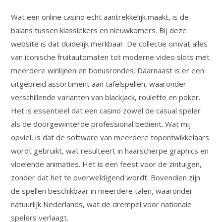
Wat een online casino echt aantrekkelijk maakt, is de
balans tussen klassiekers en nieuwkomers. Bij deze
website is dat duidelijk merkbaar. De collectie omvat alles
van iconische fruitautomaten tot moderne video slots met
meerdere winlijnen en bonusrondes. Daarnaast is er een
uitgebreid assortiment aan tafelspellen, waaronder
verschillende varianten van blackjack, roulette en poker.
Het is essentieel dat een casino zowel de casual speler
als de doorgewinterde professional bedient. Wat mij
opviel, is dat de software van meerdere topontwikkelaars
wordt gebruikt, wat resulteert in haarscherpe graphics en
vloeiende animaties. Het is een feest voor de zintuigen,
zonder dat het te overweldigend wordt. Bovendien zijn
de spellen beschikbaar in meerdere talen, waaronder
natuurlijk Nederlands, wat de drempel voor nationale
spelers verlaagt.