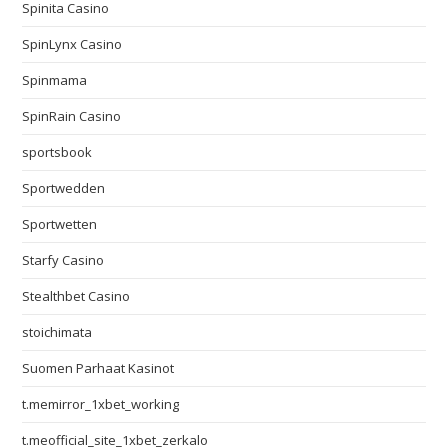
Spinita Casino
SpinLynx Casino
Spinmama
SpinRain Casino
sportsbook
Sportwedden
Sportwetten
Starfy Casino
Stealthbet Casino
stoichimata
Suomen Parhaat Kasinot
t.memirror_1xbet_working
t.meofficial_site_1xbet_zerkalo