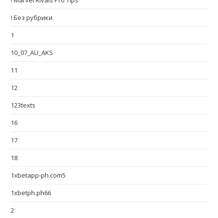
! Marvel Rivals Pro Tips
! Без рубрики
1
10_07_AU_AKS
11
12
123texts
16
17
18
1xbetapp-ph.com5
1xbetph.ph66
2