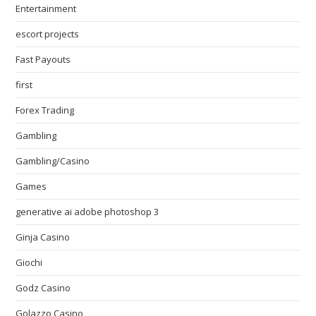
Entertainment
escort projects
Fast Payouts
first
Forex Trading
Gambling
Gambling/Casino
Games
generative ai adobe photoshop 3
Ginja Casino
Giochi
Godz Casino
Golazzo Casino