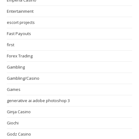
Emperia Casino
Entertainment
escort projects
Fast Payouts
first
Forex Trading
Gambling
Gambling/Casino
Games
generative ai adobe photoshop 3
Ginja Casino
Giochi
Godz Casino