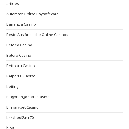
articles
Automaty Online Paysafecard
Bananzia Casino
Beste Ausländische Online Casinos
Betcleo Casino
Betero Casino
Betfouru Casino
Betportal Casino
betting
BingoBongoStars Casino
Binnarybet Casino
bkschool2.ru 70
blog