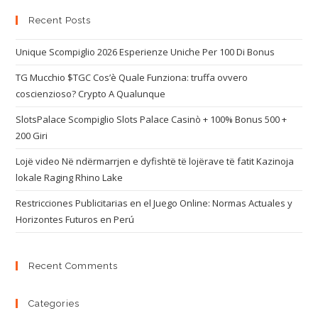
Recent Posts
Unique Scompiglio 2026 Esperienze Uniche Per 100 Di Bonus
TG Mucchio $TGC Cos’è Quale Funziona: truffa ovvero
coscienzioso? Crypto A Qualunque
SlotsPalace Scompiglio Slots Palace Casinò + 100% Bonus 500 +
200 Giri
Lojë video Në ndërmarrjen e dyfishtë të lojërave të fatit Kazinoja
lokale Raging Rhino Lake
Restricciones Publicitarias en el Juego Online: Normas Actuales y
Horizontes Futuros en Perú
Recent Comments
Categories