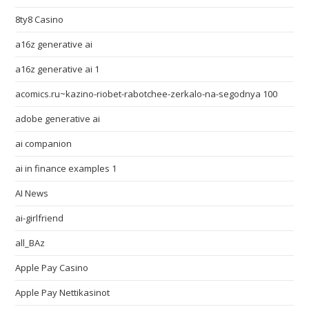
8ty8 Casino
a16z generative ai
a16z generative ai 1
acomics.ru~kazino-riobet-rabotchee-zerkalo-na-segodnya 100
adobe generative ai
ai companion
ai in finance examples 1
AI News
ai-girlfriend
all_BAz
Apple Pay Casino
Apple Pay Nettikasinot