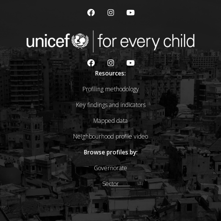
Resources:
Profiling methodology
Key findings and indicators
Mapped data
Neighbourhood profile video
Browse profiles by:
Governorate
Sector