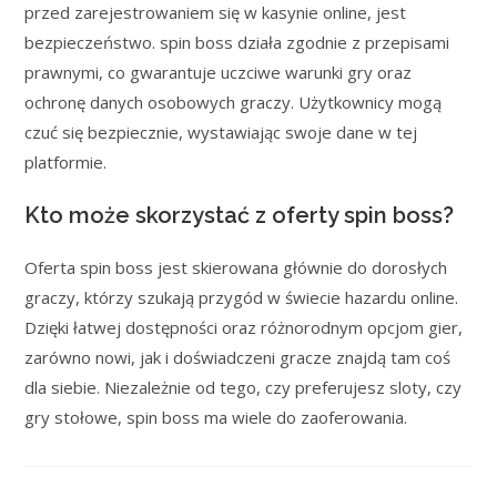
przed zarejestrowaniem się w kasynie online, jest
bezpieczeństwo. spin boss działa zgodnie z przepisami
prawnymi, co gwarantuje uczciwe warunki gry oraz
ochronę danych osobowych graczy. Użytkownicy mogą
czuć się bezpiecznie, wystawiając swoje dane w tej
platformie.
Kto może skorzystać z oferty spin boss?
Oferta spin boss jest skierowana głównie do dorosłych
graczy, którzy szukają przygód w świecie hazardu online.
Dzięki łatwej dostępności oraz różnorodnym opcjom gier,
zarówno nowi, jak i doświadczeni gracze znajdą tam coś
dla siebie. Niezależnie od tego, czy preferujesz sloty, czy
gry stołowe, spin boss ma wiele do zaoferowania.