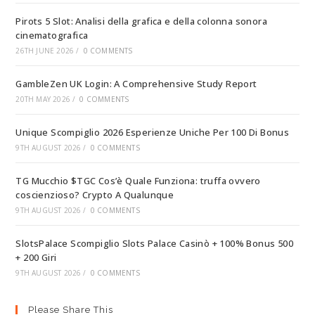
Pirots 5 Slot: Analisi della grafica e della colonna sonora
cinematografica
26TH JUNE 2026
/
0 COMMENTS
GambleZen UK Login: A Comprehensive Study Report
20TH MAY 2026
/
0 COMMENTS
Unique Scompiglio 2026 Esperienze Uniche Per 100 Di Bonus
9TH AUGUST 2026
/
0 COMMENTS
TG Mucchio $TGC Cos’è Quale Funziona: truffa ovvero
coscienzioso? Crypto A Qualunque
9TH AUGUST 2026
/
0 COMMENTS
SlotsPalace Scompiglio Slots Palace Casinò + 100% Bonus 500
+ 200 Giri
9TH AUGUST 2026
/
0 COMMENTS
Please Share This