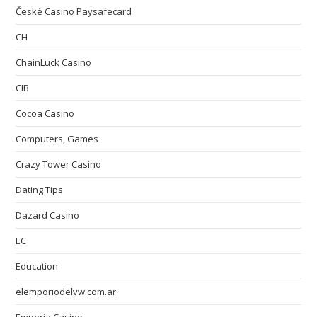
České Casino Paysafecard
CH
ChainLuck Casino
CIB
Cocoa Casino
Computers, Games
Crazy Tower Сasino
Dating Tips
Dazard Casino
EC
Education
elemporiodelvw.com.ar