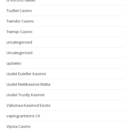
ts escorts dallas
TuzBet Casino
Twindor Casino
Twinqo Casino
uncategorised
Uncategorized
updates
Uudet Euteller Kasinot
Uudet Nettikasinot Malta
Uudet Trustly Kasinot
Välismaa Kasiinod Eestis
vapingcartstore CA
Vipsta Casino