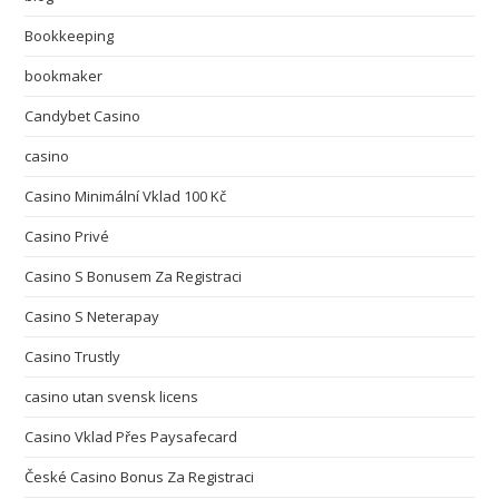
Bookkeeping
bookmaker
Candybet Casino
casino
Casino Minimální Vklad 100 Kč
Casino Privé
Casino S Bonusem Za Registraci
Casino S Neterapay
Casino Trustly
casino utan svensk licens
Casino Vklad Přes Paysafecard
České Casino Bonus Za Registraci