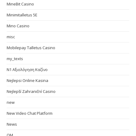
MineBit Casino
Minimitalletus 5E
Mino Casino
misc
Mobilepay Talletus Casino
my_texts
N1 Αξιολόγηση Καζίνο
Nejlepsi Online Kasina
Nejlepší Zahraniční Casino
new
New Video Chat Platform
News
OM