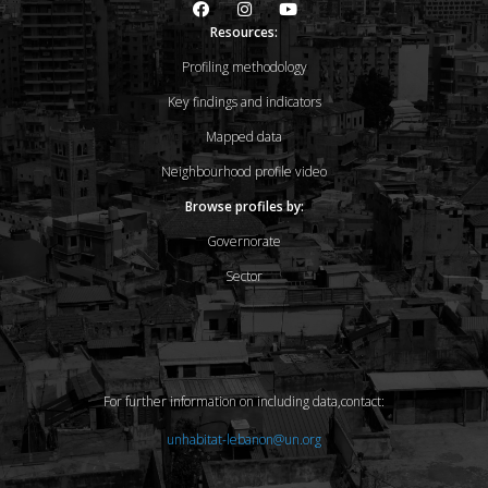
Resources:
Profiling methodology
Key findings and indicators
Mapped data
Neighbourhood profile video
Browse profiles by:
Governorate
Sector
For further information on including data,contact:
unhabitat-lebanon@un.org