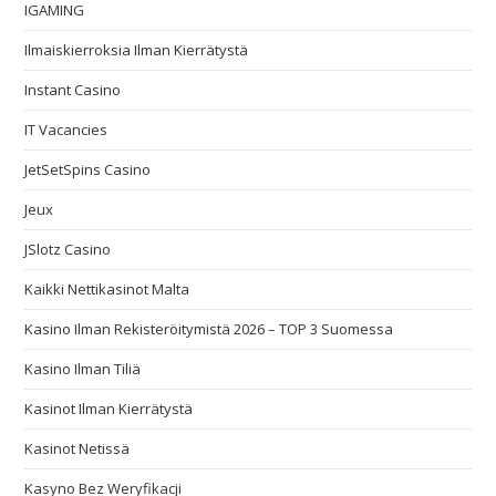
IGAMING
Ilmaiskierroksia Ilman Kierrätystä
Instant Casino
IT Vacancies
JetSetSpins Casino
Jeux
JSlotz Casino
Kaikki Nettikasinot Malta
Kasino Ilman Rekisteröitymistä 2026 – TOP 3 Suomessa
Kasino Ilman Tiliä
Kasinot Ilman Kierrätystä
Kasinot Netissä
Kasyno Bez Weryfikacji