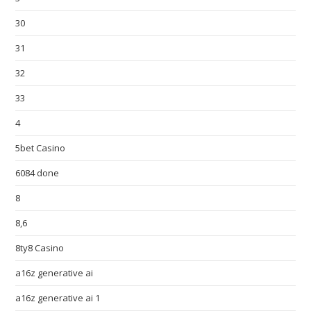
30
31
32
33
4
5bet Casino
6084 done
8
8,6
8ty8 Casino
a16z generative ai
a16z generative ai 1