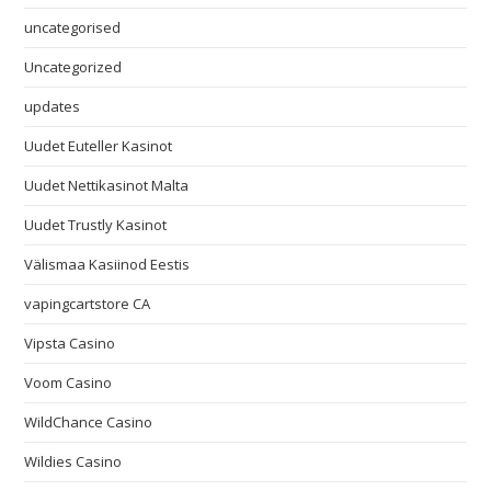
uncategorised
Uncategorized
updates
Uudet Euteller Kasinot
Uudet Nettikasinot Malta
Uudet Trustly Kasinot
Välismaa Kasiinod Eestis
vapingcartstore CA
Vipsta Casino
Voom Casino
WildChance Casino
Wildies Casino