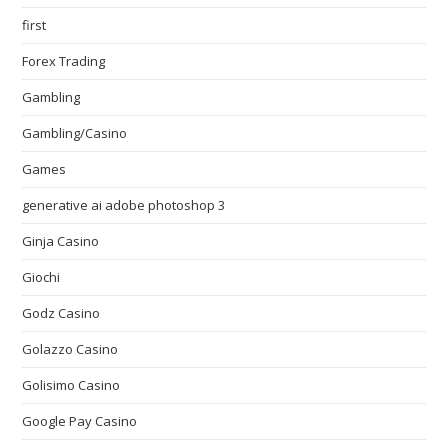
first
Forex Trading
Gambling
Gambling/Casino
Games
generative ai adobe photoshop 3
Ginja Casino
Giochi
Godz Casino
Golazzo Casino
Golisimo Casino
Google Pay Casino