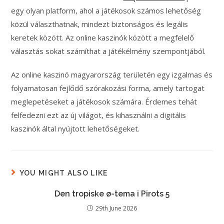
egy olyan platform, ahol a játékosok számos lehetőség
közül választhatnak, mindezt biztonságos és legális
keretek között. Az online kaszinók között a megfelelő
választás sokat számíthat a játékélmény szempontjából.
Az online kaszinó magyarország területén egy izgalmas és
folyamatosan fejlődő szórakozási forma, amely tartogat
meglepetéseket a játékosok számára. Érdemes tehát
felfedezni ezt az új világot, és kihasználni a digitális
kaszinók által nyújtott lehetőségeket.
YOU MIGHT ALSO LIKE
Den tropiske ø-tema i Pirots 5
29th June 2026