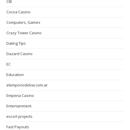
CIB
Cocoa Casino
Computers, Games
Crazy Tower Сasino
Dating Tips
Dazard Casino
EC
Education
elemporiodelvw.com.ar
Emperia Casino
Entertainment
escort projects
Fast Payouts