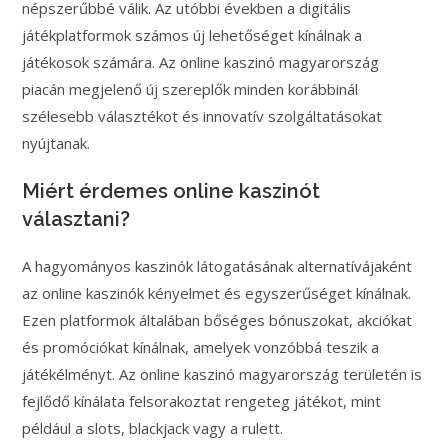
népszerűbbé válik. Az utóbbi években a digitális
játékplatformok számos új lehetőséget kínálnak a
játékosok számára. Az online kaszinó magyarország
piacán megjelenő új szereplők minden korábbinál
szélesebb választékot és innovatív szolgáltatásokat
nyújtanak.
Miért érdemes online kaszinót
választani?
A hagyományos kaszinók látogatásának alternatívájaként
az online kaszinók kényelmet és egyszerűséget kínálnak.
Ezen platformok általában bőséges bónuszokat, akciókat
és promóciókat kínálnak, amelyek vonzóbbá teszik a
játékélményt. Az online kaszinó magyarország területén is
fejlődő kínálata felsorakoztat rengeteg játékot, mint
például a slots, blackjack vagy a rulett.