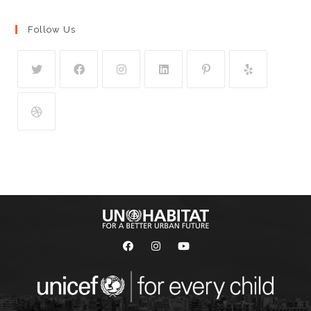
Follow Us