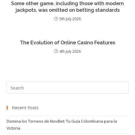
Some other game, including those with modern
jackpots, was omitted on betting standards
5th July 2026
The Evolution of Online Casino Features
4th July 2026
Recent Posts
Domina los Torneos de NoviBet: Tu Guía Colombiana para la
Victoria