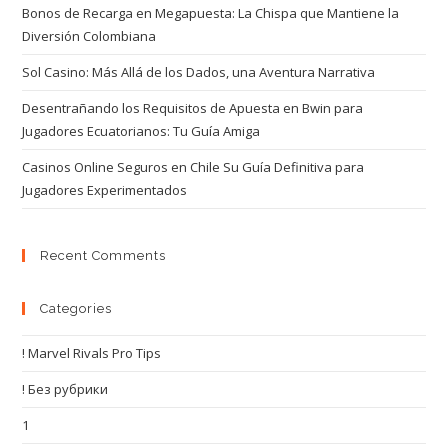
Bonos de Recarga en Megapuesta: La Chispa que Mantiene la
Diversión Colombiana
Sol Casino: Más Allá de los Dados, una Aventura Narrativa
Desentrañando los Requisitos de Apuesta en Bwin para
Jugadores Ecuatorianos: Tu Guía Amiga
Casinos Online Seguros en Chile Su Guía Definitiva para
Jugadores Experimentados
Recent Comments
Categories
! Marvel Rivals Pro Tips
! Без рубрики
1