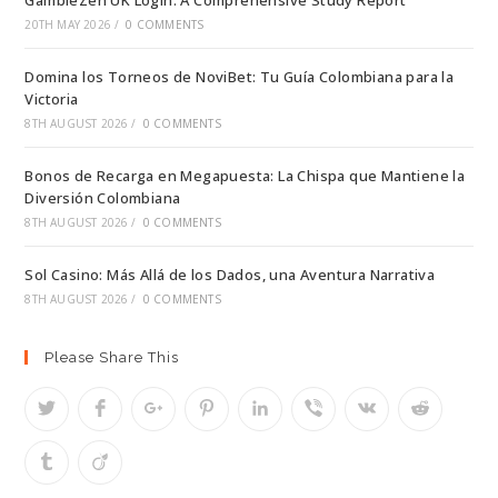
GambleZen UK Login: A Comprehensive Study Report
20TH MAY 2026
/
0 COMMENTS
Domina los Torneos de NoviBet: Tu Guía Colombiana para la
Victoria
8TH AUGUST 2026
/
0 COMMENTS
Bonos de Recarga en Megapuesta: La Chispa que Mantiene la
Diversión Colombiana
8TH AUGUST 2026
/
0 COMMENTS
Sol Casino: Más Allá de los Dados, una Aventura Narrativa
8TH AUGUST 2026
/
0 COMMENTS
Please Share This