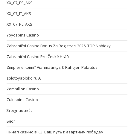
XX_07_ES_AKS
XX_07_IT_AKS
XX_07_PL_AKS
Yoyospins Casino
Zahraniční Casino Bonus Za Registraci 2026: TOP Nabídky
Zahraniční Casino Pro České Hráče
Zimpler ei toimi? Vianmääritys & Rahojen Palautus
zolotoyabloko.ru A
Zombillion Casino
Zuluspins Casino
Στοιχηματικές
Блог
Пинап казино в КЗ: Ваш путь к азартным победам!