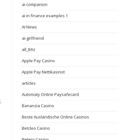
ai companion
ai in finance examples 1
AI News
ai-girlfriend
all_BAz
Apple Pay Casino
Apple Pay Nettikasinot
articles
Automaty Online Paysafecard
.
Bananzia Casino
Beste Ausländische Online Casinos
Betcleo Casino
Betero Casino