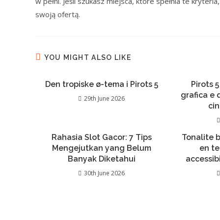
w pełni. Jeśli szukasz miejsca, które spełnia te kryte
swoją ofertą.
YOU MIGHT ALSO LIKE
Den tropiske ø-tema i Pirots 5
Pirots 5
grafica e
29th June 2026
ci
Rahasia Slot Gacor: 7 Tips
Tonalite 
Mengejutkan yang Belum
en te
Banyak Diketahui
accessibi
30th June 2026