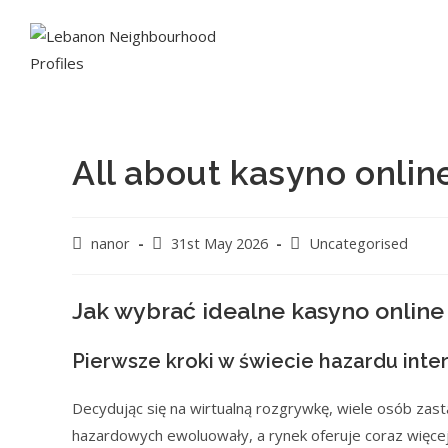
All about kasyno onlin
nanor
31st May 2026
Uncategorised
Jak wybrać idealne kasyno online
Pierwsze kroki w świecie hazardu int
Decydując się na wirtualną rozgrywkę, wiele osób zast
hazardowych ewoluowały, a rynek oferuje coraz więcej 