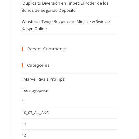
¡Duplica tu Diversión en Tinbet: El Poder de los
Bonos de Segundo Depósito!
Winstoria: Twoje Bezpieczne Miejsce w Świecie
Kasyn Online
Recent Comments
Categories
! Marvel Rivals Pro Tips
! Без рубрики
1
10_07_AU_AKS
11
12