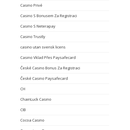
Casino Privé
Casino S Bonusem Za Registraci
Casino S Neterapay
Casino Trustly
casino utan svensk licens
Casino Vklad Přes Paysafecard
České Casino Bonus Za Registraci
České Casino Paysafecard
CH
ChainLuck Casino
CIB
Cocoa Casino