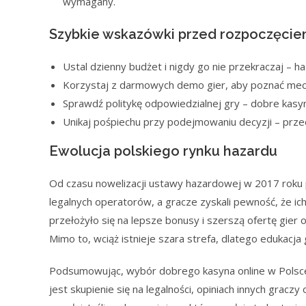
wymagany.
Szybkie wskazówki przed rozpoczęcie
Ustal dzienny budżet i nigdy go nie przekraczaj – h
Korzystaj z darmowych demo gier, aby poznać mech
Sprawdź politykę odpowiedzialnej gry – dobre kasyna
Unikaj pośpiechu przy podejmowaniu decyzji – prze
Ewolucja polskiego rynku hazardu
Od czasu nowelizacji ustawy hazardowej w 2017 roku pol
legalnych operatorów, a gracze zyskali pewność, że ic
przełożyło się na lepsze bonusy i szerszą ofertę gier
Mimo to, wciąż istnieje szara strefa, dlatego edukacja
Podsumowując, wybór dobrego kasyna online w Polsce w
jest skupienie się na legalności, opiniach innych gracz