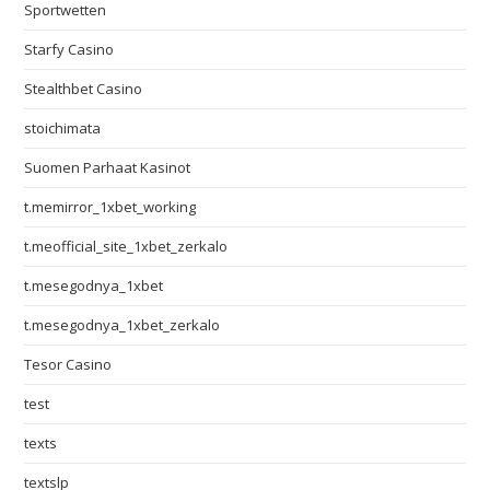
Sportwetten
Starfy Casino
Stealthbet Casino
stoichimata
Suomen Parhaat Kasinot
t.memirror_1xbet_working
t.meofficial_site_1xbet_zerkalo
t.mesegodnya_1xbet
t.mesegodnya_1xbet_zerkalo
Tesor Casino
test
texts
textslp