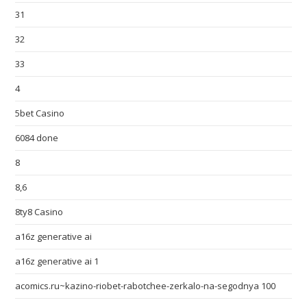
31
32
33
4
5bet Casino
6084 done
8
8,6
8ty8 Casino
a16z generative ai
a16z generative ai 1
acomics.ru~kazino-riobet-rabotchee-zerkalo-na-segodnya 100