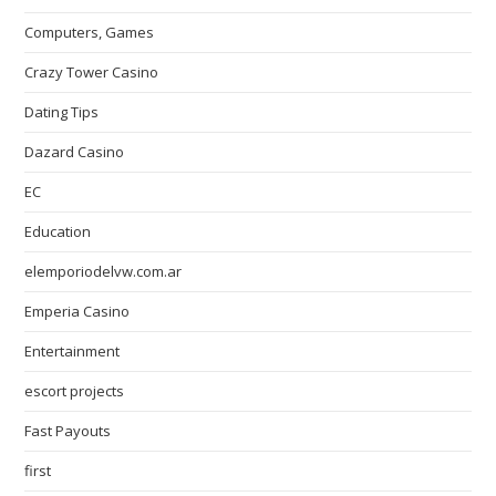
Computers, Games
Crazy Tower Сasino
Dating Tips
Dazard Casino
EC
Education
elemporiodelvw.com.ar
Emperia Casino
Entertainment
escort projects
Fast Payouts
first