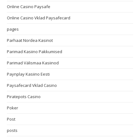
Online Casino Paysafe
Online Casino Vklad Paysafecard
pages
Parhaat Nordea Kasinot
Parimad Kasiino Pakkumised
Parimad Välismaa Kasiinod
Paynplay Kasiino Eesti
Paysafecard Vklad Casino
Piratepots Casino
Poker
Post
posts