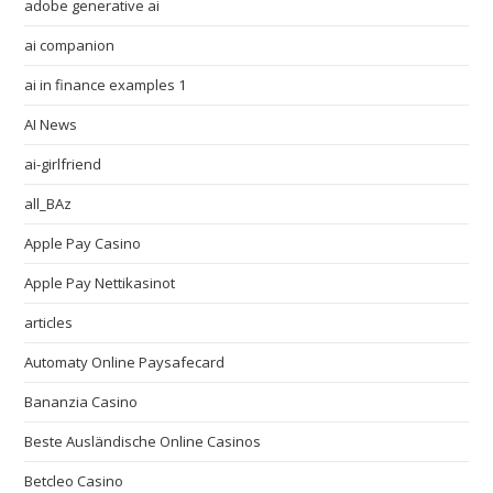
adobe generative ai
ai companion
ai in finance examples 1
AI News
ai-girlfriend
all_BAz
Apple Pay Casino
Apple Pay Nettikasinot
articles
Automaty Online Paysafecard
Bananzia Casino
Beste Ausländische Online Casinos
Betcleo Casino