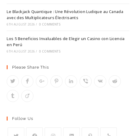
Le Blackjack Quantique : Une Révolution Ludique au Canada
avec des Multiplicateurs Électrisants
6TH AUGUST 2026
/
0 COMMENTS
Los 5 Beneficios Invaluables de Elegir un Casino con Licencia
en Perú
6TH AUGUST 2026
/
0 COMMENTS
Please Share This
Follow Us