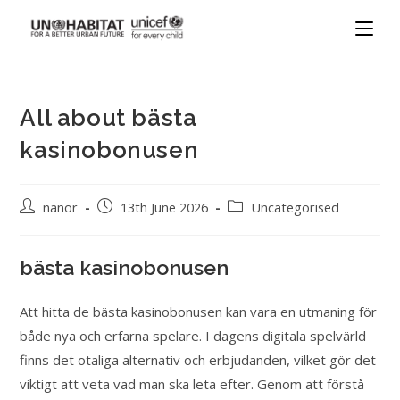
All about bästa
kasinobonusen
nanor
13th June 2026
Uncategorised
bästa kasinobonusen
Att hitta de bästa kasinobonusen kan vara en utmaning för
både nya och erfarna spelare. I dagens digitala spelvärld
finns det otaliga alternativ och erbjudanden, vilket gör det
viktigt att veta vad man ska leta efter. Genom att förstå