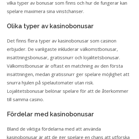
vilka typer av bonusar som finns och hur de fungerar kan
spelare maximera sina vinstchanser.
Olika typer av kasinobonusar
Det finns flera typer av kasinobonusar som casinon
erbjuder. De vanligaste inkluderar välkomstbonusar,
insättningsbonusar, gratissnurr och lojalitetsbonusar.
Välkomstbonusar är oftast en matchning av den första
insättningen, medan gratissnurr ger spelare möjlighet att
snurra hjulen på spelautomater utan risk.
Lojalitetsbonusar belönar spelare för att de återkommer
till samma casino.
Fördelar med kasinobonusar
Bland de viktiga fördelarna med att använda
kasinobonusar är att de ger spelare en chans att utforska