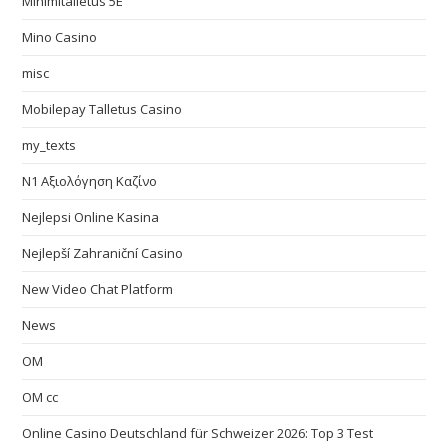
Minimitalletus 5E
Mino Casino
misc
Mobilepay Talletus Casino
my_texts
N1 Αξιολόγηση Καζίνο
Nejlepsi Online Kasina
Nejlepší Zahraniční Casino
New Video Chat Platform
News
OM
OM cc
Online Casino Deutschland für Schweizer 2026: Top 3 Test