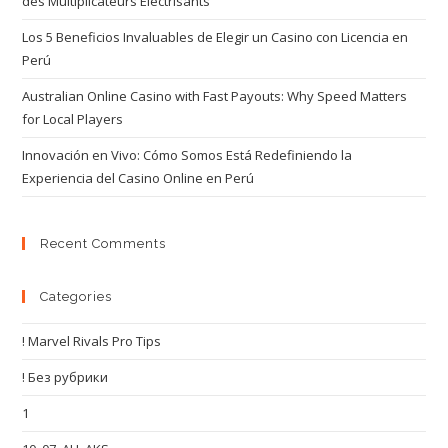
des Multiplicateurs Électrisants
Los 5 Beneficios Invaluables de Elegir un Casino con Licencia en
Perú
Australian Online Casino with Fast Payouts: Why Speed Matters
for Local Players
Innovación en Vivo: Cómo Somos Está Redefiniendo la
Experiencia del Casino Online en Perú
Recent Comments
Categories
! Marvel Rivals Pro Tips
! Без рубрики
1