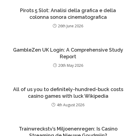
Pirots 5 Slot: Analisi della grafica e della
colonna sonora cinematografica
26th June 2026
GambleZen UK Login: A Comprehensive Study
Report
20th May 2026
All of us you to definitely-hundred-buck costs
casino games with luck Wikipedia
4th August 2026
Trainwreckstv’s Miljoenenregen: Is Casino
Streaming de Nieuwe Goudmijn?