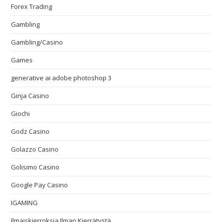
Forex Trading
Gambling
Gambling/Casino
Games
generative ai adobe photoshop 3
Ginja Casino
Giochi
Godz Casino
Golazzo Casino
Golisimo Casino
Google Pay Casino
IGAMING
Ilmaiskierroksia Ilman Kierrätystä