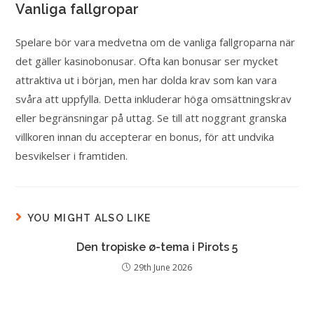
Vanliga fallgropar
Spelare bör vara medvetna om de vanliga fallgroparna när
det gäller kasinobonusar. Ofta kan bonusar ser mycket
attraktiva ut i början, men har dolda krav som kan vara
svåra att uppfylla. Detta inkluderar höga omsättningskrav
eller begränsningar på uttag. Se till att noggrant granska
villkoren innan du accepterar en bonus, för att undvika
besvikelser i framtiden.
YOU MIGHT ALSO LIKE
Den tropiske ø-tema i Pirots 5
29th June 2026