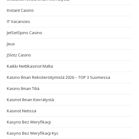
Instant Casino
IT Vacancies
JetSetSpins Casino
Jeux
JSlotz Casino
Kaikki Nettikasinot Malta
Kasino Ilman Rekisteröitymistä 2026 – TOP 3 Suomessa
Kasino Ilman Tiliä
Kasinot Ilman Kierrätystä
Kasinot Netissä
Kasyno Bez Weryfikacji
Kasyno Bez Weryfikacji Kyc