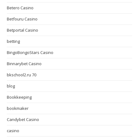
Betero Casino
Betfouru Casino
Betportal Casino
betting
BingoBongoStars Casino
Binnarybet Casino
bkschool2.ru 70
blog
Bookkeeping
bookmaker
Candybet Casino
casino