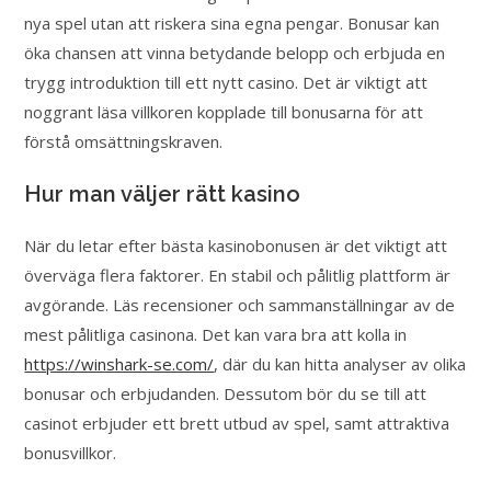
nya spel utan att riskera sina egna pengar. Bonusar kan
öka chansen att vinna betydande belopp och erbjuda en
trygg introduktion till ett nytt casino. Det är viktigt att
noggrant läsa villkoren kopplade till bonusarna för att
förstå omsättningskraven.
Hur man väljer rätt kasino
När du letar efter bästa kasinobonusen är det viktigt att
överväga flera faktorer. En stabil och pålitlig plattform är
avgörande. Läs recensioner och sammanställningar av de
mest pålitliga casinona. Det kan vara bra att kolla in
https://winshark-se.com/
, där du kan hitta analyser av olika
bonusar och erbjudanden. Dessutom bör du se till att
casinot erbjuder ett brett utbud av spel, samt attraktiva
bonusvillkor.