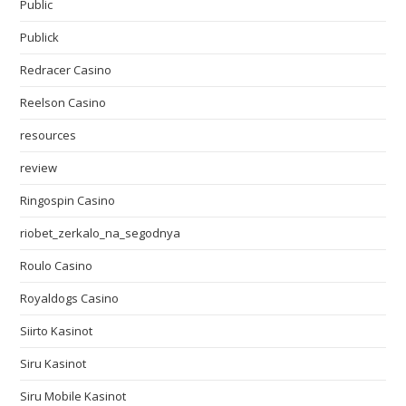
Public
Publick
Redracer Casino
Reelson Casino
resources
review
Ringospin Casino
riobet_zerkalo_na_segodnya
Roulo Casino
Royaldogs Casino
Siirto Kasinot
Siru Kasinot
Siru Mobile Kasinot