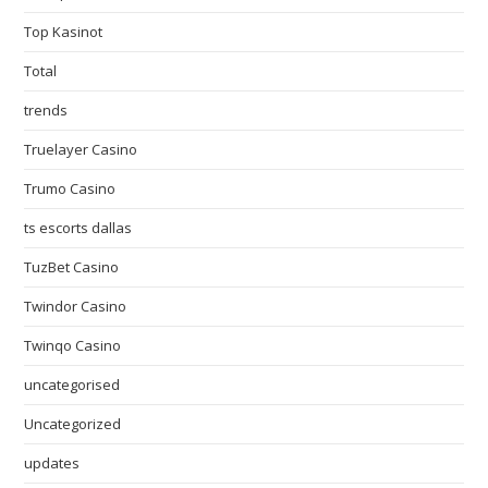
Top Kasinot
Total
trends
Truelayer Casino
Trumo Casino
ts escorts dallas
TuzBet Casino
Twindor Casino
Twinqo Casino
uncategorised
Uncategorized
updates