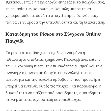
εξετάσουμε πώς η τεχνολογία επηρεάζει το παιχνίδι σας,
τη σημασία των κανονισμών και πώς μπορείτε να
χρησιμοποιήσετε αυτά τα στοιχεία προς όφελός σας,
πάντα με γνώμονα την υπευθυνότητα και τη διασκέδαση.
Κατανόηση του Ρίσκου στο Σύγχρονο Online
Παιχνίδι
Το ρίσκο στο online gambling δεν είναι μόνο η
πιθανότητα απώλειας χρημάτων. Περιλαμβάνει επίσης
την ψυχολογική πίεση, την πιθανότητα εθισμού και την
ανάγκη για συνεχή πειθαρχία. Η τεχνολογία, με την
αμεσότητα και την ευκολία πρόσβασης που προσφέρει,
μπορεί να εντείνει αυτές τις πτυχές. Για παράδειγμα, η
δυνατότητα να παίζετε από οπουδήποτε, οποιαδήποτε
στιγμή, απαιτεί ισχυρότερη αυτοπειθαρχία.