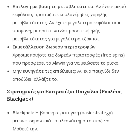
Επιλογή με βάση τη μεταβλητότητα:
Αν έχετε μικρό
κεφάλαιο, προτιμήστε κουλοχέρηδες χαμηλής
μεταβλητότητας. Αν έχετε μεγαλύτερο κεφάλαιο και
υπομονή, μπορείτε να δοκιμάσετε υψηλής
μεταβλητότητας για μεγαλύτερα τζάκποτ.
Εκμετάλλευση δωρεάν περιστροφών:
Χρησιμοποιήστε τις δωρεάν περιστροφές (free spins)
που προσφέρει το Alawin για να μειώσετε το ρίσκο.
Μην κυνηγάτε τις απώλειες:
Αν ένα παιχνίδι δεν
αποδίδει, αλλάξτε το.
Στρατηγικές για Επιτραπέζια Παιχνίδια (Ρουλέτα,
Blackjack)
Blackjack:
Η βασική στρατηγική (basic strategy)
μειώνει σημαντικά το πλεονέκτημα του καζίνο.
Μάθετέ την.