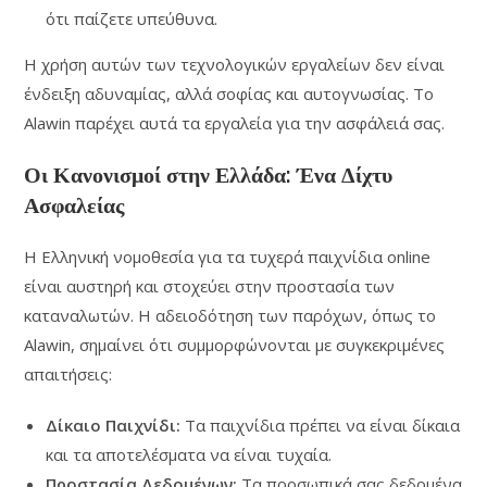
ότι παίζετε υπεύθυνα.
Η χρήση αυτών των τεχνολογικών εργαλείων δεν είναι
ένδειξη αδυναμίας, αλλά σοφίας και αυτογνωσίας. Το
Alawin παρέχει αυτά τα εργαλεία για την ασφάλειά σας.
Οι Κανονισμοί στην Ελλάδα: Ένα Δίχτυ
Ασφαλείας
Η Ελληνική νομοθεσία για τα τυχερά παιχνίδια online
είναι αυστηρή και στοχεύει στην προστασία των
καταναλωτών. Η αδειοδότηση των παρόχων, όπως το
Alawin, σημαίνει ότι συμμορφώνονται με συγκεκριμένες
απαιτήσεις:
Δίκαιο Παιχνίδι:
Τα παιχνίδια πρέπει να είναι δίκαια
και τα αποτελέσματα να είναι τυχαία.
Προστασία Δεδομένων:
Τα προσωπικά σας δεδομένα