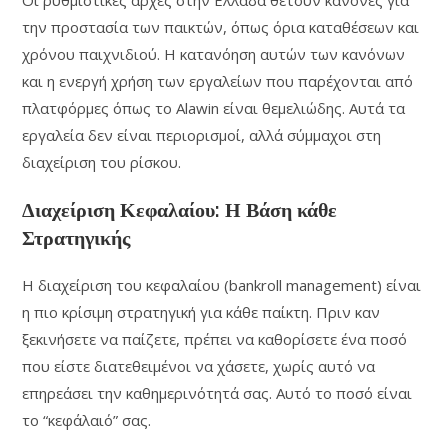
Οι ρυθμιστικές αρχές στην Ελλάδα θέτουν κανόνες για
την προστασία των παικτών, όπως όρια καταθέσεων και
χρόνου παιχνιδιού. Η κατανόηση αυτών των κανόνων
και η ενεργή χρήση των εργαλείων που παρέχονται από
πλατφόρμες όπως το Alawin είναι θεμελιώδης. Αυτά τα
εργαλεία δεν είναι περιορισμοί, αλλά σύμμαχοι στη
διαχείριση του ρίσκου.
Διαχείριση Κεφαλαίου: Η Βάση κάθε
Στρατηγικής
Η διαχείριση του κεφαλαίου (bankroll management) είναι
η πιο κρίσιμη στρατηγική για κάθε παίκτη. Πριν καν
ξεκινήσετε να παίζετε, πρέπει να καθορίσετε ένα ποσό
που είστε διατεθειμένοι να χάσετε, χωρίς αυτό να
επηρεάσει την καθημερινότητά σας. Αυτό το ποσό είναι
το “κεφάλαιό” σας.