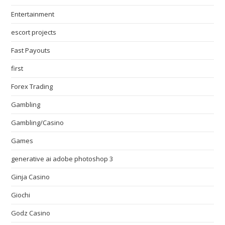
Entertainment
escort projects
Fast Payouts
first
Forex Trading
Gambling
Gambling/Casino
Games
generative ai adobe photoshop 3
Ginja Casino
Giochi
Godz Casino