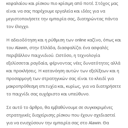
κεφαλαίου και ρίσκου πιο κρίσιμη από ποτέ. Στόχος μας
είναι να σας παρέχουμε εργαλεία και ιδέες για να
μεγιστοποιήσετε την εμπειρία σας, διατηρώντας πάντα
τον έλεγχο.
Η αδειοδότηση και η ρύθμιση των online καζίνο, όπως και
του Alawin, στην Ελλάδα, διασφαλίζει ένα ασφαλές
περιβάλλον παιχνιδιού. Ωστόσο, η τεχνολογία
εξελίσσεται ραγδαία, φέρνοντας νέες δυνατότητες αλλά
και προκλήσεις. Η κατανόηση αυτών των εξελίξεων και η
προσαρμογή των στρατηγικών σας είναι το κλειδί για
μακροπρόθεσμη επιτυχία και, κυρίως, για να διατηρήσετε
το παιχνίδι σας ευχάριστο και υπεύθυνο.
Σε αυτό το άρθρο, θα εμβαθύνουμε σε συγκεκριμένες
στρατηγικές διαχείρισης ρίσκου που έχουν σχεδιαστεί
για να ενισχύσουν την εμπειρία σας στο Alawin. Θα