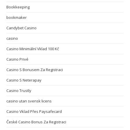
Bookkeeping
bookmaker
Candybet Casino
casino
Casino Minimální Vklad 100 Kč
Casino Privé
Casino S Bonusem Za Registraci
Casino S Neterapay
Casino Trustly
casino utan svensk licens
Casino Vklad Přes Paysafecard
České Casino Bonus Za Registraci