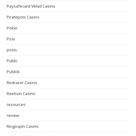
Paysafecard Vklad Casino
Piratepots Casino
Poker
Post
posts
Public
Publick
Redracer Casino
Reelson Casino
resources
review
Ringospin Casino