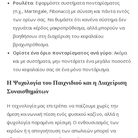
Ρουλέτα:
Εφαρμόστε συστήματα πονταρίσματος
(π.χ., Martingale, Fibonacci) με σύνεση και πάντα εντός
των ορίων σας. Να θυμάστε ότι κανένα σύστημα δεν
εγγυάται κέρδος μακροπρόθεσμα, αλλά μπορούν να
βοηθήσουν στη διαχείριση του κεφαλαίου
βραχυπρόθεσμα.
Ορίστε ένα όριο πονταρίσματος ανά γύρο:
Ακόμα
και με συστήματα, μην ποντάρετε ένα μεγάλο ποσοστό
του κεφαλαίου σας σε ένα μόνο ποντάρισμα.
Η Ψυχολογία του Παιχνιδιού και η Διαχείριση
Συναισθημάτων
Η τεχνολογία μας επιτρέπει να παίζουμε χωρίς την
άμεση κοινωνική πίεση ενός φυσικού καζίνο, αλλά η
ψυχολογία παραμένει κρίσιμη. Ο ενθουσιασμός των
κερδών ή η απογοήτευση των απωλειών μπορεί να