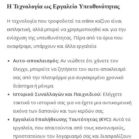
Η Τεχνολογία ως Εργαλείο Υπευθυνότητας
Η τεχνολογία που τροφοδοτεί τα online καζίνο είναι
εκπληκτική, αλλά μπορεί να χρησιμοποιηθεί και για την
ενίσχυση της υπευθυνότητας. Πέρα από τα όρια που
αναφέραμε, υπάρχουν και άλλα εργαλεία:
Αυτο-αποκλεισμός:
Αν νιώθετε ότι χάνετε τον
έλεγχο, μπορείτε να ζητήσετε τον αυτο-αποκλεισμό
σας από την πλατφόρμα για συγκεκριμένο χρονικό
διάστημα ή μόνιμα.
Ιστορικό Συναλλαγών και Παιχνιδιού:
Ελέγχετε
τακτικά το ιστορικό σας για να έχετε μια αντικειμενική
εικόνα των δαπανών και των κερδών σας.
Εργαλεία Επαλήθευσης Ταυτότητας (KYC):
Αυτά τα
εργαλεία, που απαιτούνται από τους κανονισμούς,
προστατεύουν τον λογαριασμό σας και διασφαλίζουν