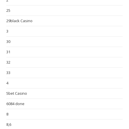
2
25
29black Casino
3
30
31
32
33
4
5bet Casino
6084 done
8
8,6