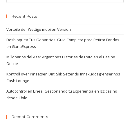
Recent Posts
Vorteile der Wettigo mobilen Version
Desbloquea Tus Ganancias: Guía Completa para Retirar Fondos
en GanaExpress
Millonarios del Azar Argentinos Historias de Éxito en el Casino
Online
Kontroll over innsatsen Din: Slik Setter du Innskuddsgrenser hos
Cash Lounge
Autocontrol en Línea: Gestionando tu Experiencia en Izzicasino
desde Chile
Recent Comments