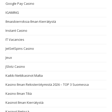
Google Pay Casino
IGAMING
Ilmaiskierroksia Ilman Kierrätystä
Instant Casino
IT Vacancies
JetSetSpins Casino
Jeux
JSlotz Casino
Kaikki Nettikasinot Malta
Kasino Ilman Rekisteröitymistä 2026 – TOP 3 Suomessa
Kasino Ilman Tiliä
Kasinot Ilman Kierrätystä
Kasinot Netissä