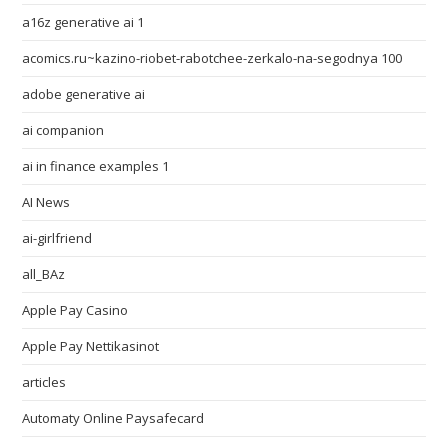
a16z generative ai 1
acomics.ru~kazino-riobet-rabotchee-zerkalo-na-segodnya 100
adobe generative ai
ai companion
ai in finance examples 1
AI News
ai-girlfriend
all_BAz
Apple Pay Casino
Apple Pay Nettikasinot
articles
Automaty Online Paysafecard