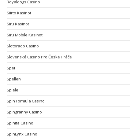
Royaldogs Casino
Siirto Kasinot
Siru Kasinot
Siru Mobile Kasinot
Slotorado Casino
Slovenské Casino Pro České Hráče
Spei
Spellen
Spiele
Spin Formula Casino
Spingranny Casino
Spinita Casino
SpinLynx Casino