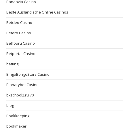
Bananzia Casino
Beste Ausländische Online Casinos
Betcleo Casino
Betero Casino
Betfouru Casino
Betportal Casino
betting
BingoBongoStars Casino
Binnarybet Casino
bkschool2.ru 70
blog
Bookkeeping
bookmaker