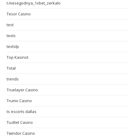
t.mesegodnya_1xbet_zerkalo
Tesor Casino
test
texts
textslp
Top Kasinot
Total
trends
Truelayer Casino
Trumo Casino
ts escorts dallas
TuzBet Casino
Twindor Casino