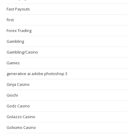
Fast Payouts
first
Forex Trading
Gambling
Gambling/Casino
Games
generative ai adobe photoshop 3
Ginja Casino
Giochi
Godz Casino
Golazzo Casino
Golisimo Casino