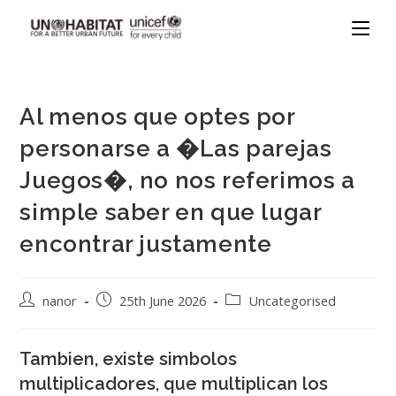
Al menos que optes por
personarse a �Las parejas
Juegos�, no nos referimos a
simple saber en que lugar
encontrar justamente
nanor
25th June 2026
Uncategorised
Tambien, existe simbolos
multiplicadores, que multiplican los