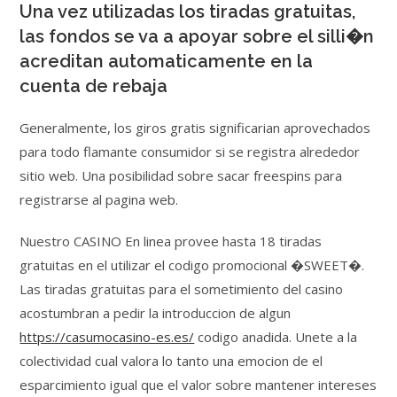
Una vez utilizadas los tiradas gratuitas,
las fondos se va a apoyar sobre el silli�n
acreditan automaticamente en la
cuenta de rebaja
Generalmente, los giros gratis significarian aprovechados
para todo flamante consumidor si se registra alrededor
sitio web. Una posibilidad sobre sacar freespins para
registrarse al pagina web.
Nuestro CASINO En linea provee hasta 18 tiradas
gratuitas en el utilizar el codigo promocional �SWEET�.
Las tiradas gratuitas para el sometimiento del casino
acostumbran a pedir la introduccion de algun
https://casumocasino-es.es/
codigo anadida. Unete a la
colectividad cual valora lo tanto una emocion de el
esparcimiento igual que el valor sobre mantener intereses