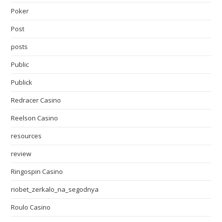
Poker
Post
posts
Public
Publick
Redracer Casino
Reelson Casino
resources
review
Ringospin Casino
riobet_zerkalo_na_segodnya
Roulo Casino