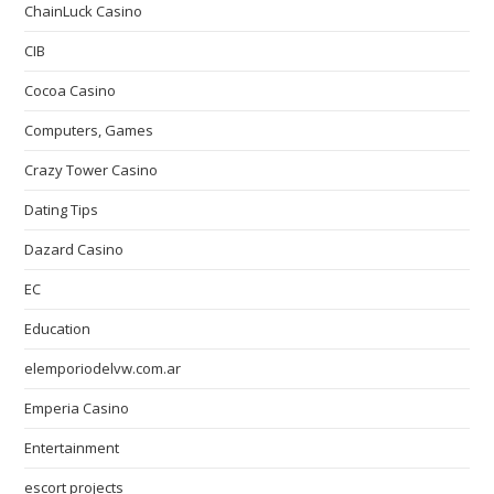
ChainLuck Casino
CIB
Cocoa Casino
Computers, Games
Crazy Tower Сasino
Dating Tips
Dazard Casino
EC
Education
elemporiodelvw.com.ar
Emperia Casino
Entertainment
escort projects