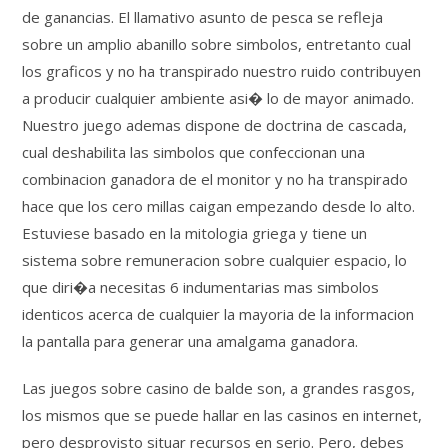
de ganancias. El llamativo asunto de pesca se refleja
sobre un amplio abanillo sobre simbolos, entretanto cual
los graficos y no ha transpirado nuestro ruido contribuyen
a producir cualquier ambiente asi� lo de mayor animado.
Nuestro juego ademas dispone de doctrina de cascada,
cual deshabilita las simbolos que confeccionan una
combinacion ganadora de el monitor y no ha transpirado
hace que los cero millas caigan empezando desde lo alto.
Estuviese basado en la mitologia griega y tiene un
sistema sobre remuneracion sobre cualquier espacio, lo
que diri�a necesitas 6 indumentarias mas simbolos
identicos acerca de cualquier la mayoria de la informacion
la pantalla para generar una amalgama ganadora.
Las juegos sobre casino de balde son, a grandes rasgos,
los mismos que se puede hallar en las casinos en internet,
pero desprovisto situar recursos en serio. Pero, debes