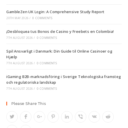
GambleZen UK Login: A Comprehensive Study Report
20TH MAY 2026
/
0 COMMENTS
¡Desbloquea tus Bonos de Casino y Freebets en Colombia!
7TH AUGUST 2026
/
0 COMMENTS
Spil Ansvarligt i Danmark: Din Guide til Online Casinoer og
Hjælp
7TH AUGUST 2026
/
0 COMMENTS
iGaming B2B-marknadsföring i Sverige Teknologiska framsteg
och regulatoriska landskap
7TH AUGUST 2026
/
0 COMMENTS
Please Share This