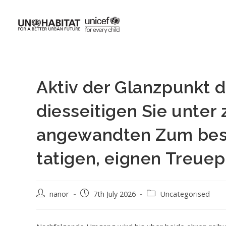
Aktiv der Glanzpunkt d
diesseitigen Sie unter
angewandten Zum best
tatigen, eignen Treue
nanor
7th July 2026
Uncategorised