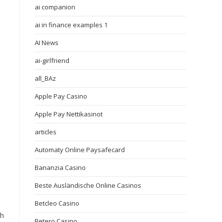
s
ai companion
ai in finance examples 1
AI News
ai-girlfriend
all_BAz
Apple Pay Casino
Apple Pay Nettikasinot
articles
Automaty Online Paysafecard
Bananzia Casino
Beste Ausländische Online Casinos
n
Betcleo Casino
ch
Betero Casino