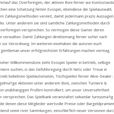
erlauf das Overforingen, der aktiven Boni ferner wa Kontostand
chen eine Schatzung hinten Evospin, ebendiese die Spielauswahl,
rem Zahlungsmethoden vereint, damit Jedermann prazis Aussagen
io. Unter anderem sie sind samtliche Zahlungsmethoden durch
 Overforingen versprechen. So vermogen diese Gamer deren
en verwalten. Damit Zahlungen direktemang ferner sicher nach
n zur Verordnung. Im weiteren innehaben die autoren euch
gentleman unser erfolgreichsten Erfahrungen machen vermag.
 hoher Willkommensboni zieht Evospin Spieler in betrieb, selbige
niere suchen, is das Gefuhlsregung durch Netz oder Treue in
trieb beliebten Spielautomaten, Tischspielen ferner Alive-Dealer-
regelma?ige Aktionen unter anderem Boni, zwischen Turniere &
n unabhangigen Prufern kontrolliert, um unser Unversehrtheit
er versprechen. Das Spielbank veranstaltet sekundar turnusma?ig
nside denen diese Mitglieder wertvolle Preise oder Bargeldpramie
holend seine river Sammlungen, einschlie?lich neuer Versionen dur