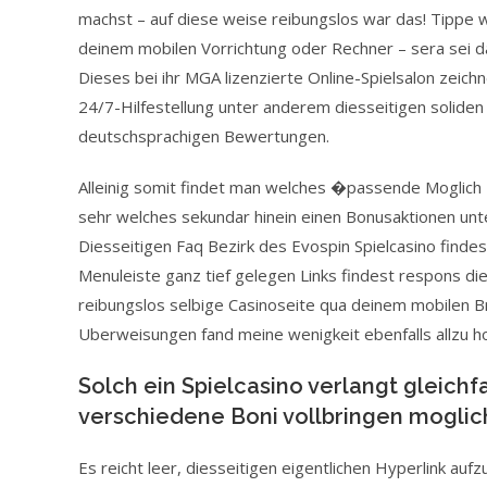
machst – auf diese weise reibungslos war das! Tippe 
deinem mobilen Vorrichtung oder Rechner – sera sei d
Dieses bei ihr MGA lizenzierte Online-Spielsalon zeich
24/7-Hilfestellung unter anderem diesseitigen soliden
deutschsprachigen Bewertungen.
Alleinig somit findet man welches �passende Moglich 
sehr welches sekundar hinein einen Bonusaktionen u
Diesseitigen Faq Bezirk des Evospin Spielcasino findes
Menuleiste ganz tief gelegen Links findest respons di
reibungslos selbige Casinoseite qua deinem mobilen 
Uberweisungen fand meine wenigkeit ebenfalls allzu h
Solch ein Spielcasino verlangt gleich
verschiedene Boni vollbringen moglich
Es reicht leer, diesseitigen eigentlichen Hyperlink 