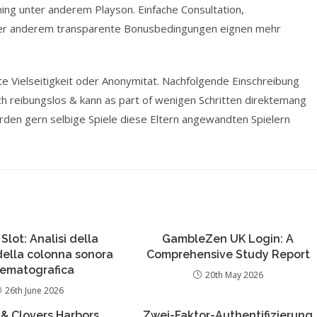
ming unter anderem Playson. Einfache Consultation,
ter anderem transparente Bonusbedingungen eignen mehr
e Vielseitigkeit oder Anonymitat. Nachfolgende Einschreibung
lich reibungslos & kann as part of wenigen Schritten direktemang
rden gern selbige Spiele diese Eltern angewandten Spielern
 Slot: Analisi della
GambleZen UK Login: A
 della colonna sonora
Comprehensive Study Report
nematografica
20th May 2026
26th June 2026
& Clovers Harbors
Zwei-Faktor-Authentifizierung