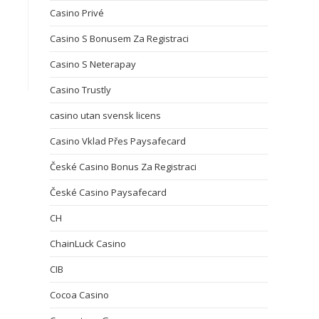
Casino Privé
Casino S Bonusem Za Registraci
Casino S Neterapay
Casino Trustly
casino utan svensk licens
Casino Vklad Přes Paysafecard
České Casino Bonus Za Registraci
České Casino Paysafecard
CH
ChainLuck Casino
CIB
Cocoa Casino