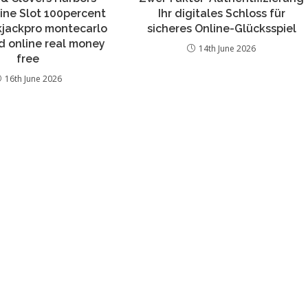
ine Slot 100percent
Ihr digitales Schloss für
kjackpro montecarlo
sicheres Online-Glücksspiel
d online real money
14th June 2026
free
16th June 2026