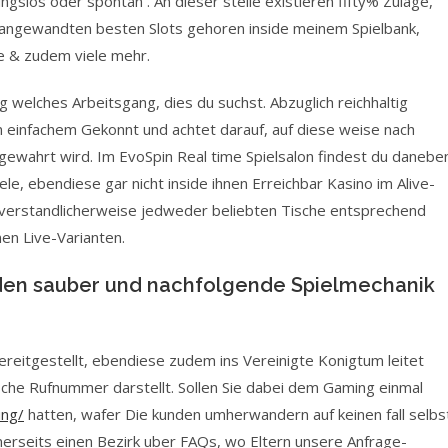
slos oder spontan . An dieser stelle existieren fifty% Zulage,
m angewandten besten Slots gehoren inside meinem Spielbank,
e & zudem viele mehr.
tig welches Arbeitsgang, dies du suchst. Abzuglich reichhaltig
 in einfachem Gekonnt und achtet darauf, auf diese weise nach
gewahrt wird. Im EvoSpin Real time Spielsalon findest du danebe
le, ebendiese gar nicht inside ihnen Erreichbar Kasino im Alive-
du verstandlicherweise jedweder beliebten Tische entsprechend
en Live-Varianten.
en sauber und nachfolgende Spielmechanik
eitgestellt, ebendiese zudem ins Vereinigte Konigtum leitet
sche Rufnummer darstellt. Sollen Sie dabei dem Gaming einmal
ung/
hatten, wafer Die kunden umherwandern auf keinen fall selbs
erseits einen Bezirk uber FAQs, wo Eltern unsere Anfrage-