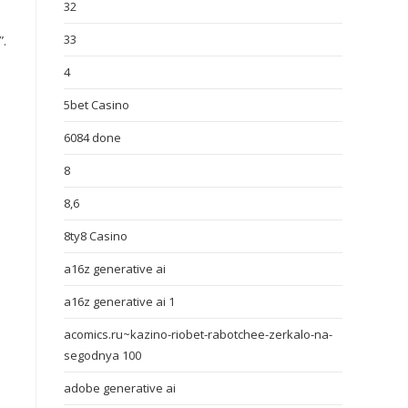
32
.
33
4
5bet Casino
6084 done
8
8,6
8ty8 Casino
a16z generative ai
a16z generative ai 1
acomics.ru~kazino-riobet-rabotchee-zerkalo-na-
segodnya 100
adobe generative ai