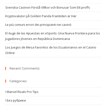
Svenska Casinon Förstå Villkor och Bonusar Som Ett proffs
Kryptovalutor på Golden Panda Framtiden är Här
Le più comuni errori dei principianti nei casinò
El Auge de las Apuestas en eSports: Una Nueva Frontera para los
Jugadores Jóvenes en República Dominicana
Los Juegos de Mesa Favoritos de los Ecuatorianos en el Casino
Online
Recent Comments
Categories
! Marvel Rivals Pro Tips
! Без рубрики