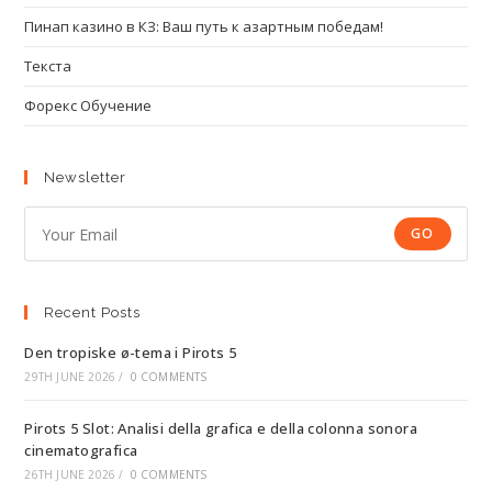
Пинап казино в КЗ: Ваш путь к азартным победам!
Текста
Форекс Обучение
Newsletter
GO
Recent Posts
Den tropiske ø-tema i Pirots 5
29TH JUNE 2026
/
0 COMMENTS
Pirots 5 Slot: Analisi della grafica e della colonna sonora
cinematografica
26TH JUNE 2026
/
0 COMMENTS