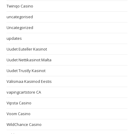
Twinqo Casino
uncategorised
Uncategorized
updates
Uudet Euteller Kasinot
Uudet Nettikasinot Malta
Uudet Trustly Kasinot
Välismaa Kasiinod Eestis
vapingcartstore CA
Vipsta Casino
Voom Casino
WildChance Casino