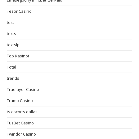
t.mesegodnya_1xbet_zerkalo
Tesor Casino
test
texts
textslp
Top Kasinot
Total
trends
Truelayer Casino
Trumo Casino
ts escorts dallas
TuzBet Casino
Twindor Casino