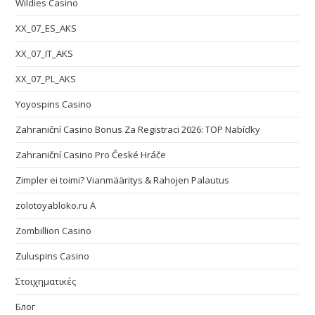
Wildies Casino
XX_07_ES_AKS
XX_07_IT_AKS
XX_07_PL_AKS
Yoyospins Casino
Zahraniční Casino Bonus Za Registraci 2026: TOP Nabídky
Zahraniční Casino Pro České Hráče
Zimpler ei toimi? Vianmääritys & Rahojen Palautus
zolotoyabloko.ru A
Zombillion Casino
Zuluspins Casino
Στοιχηματικές
Блог