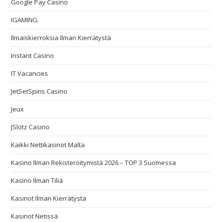
Google Pay Casino
IGAMING
Ilmaiskierroksia Ilman Kierrätystä
Instant Casino
IT Vacancies
JetSetSpins Casino
Jeux
JSlotz Casino
Kaikki Nettikasinot Malta
Kasino Ilman Rekisteröitymistä 2026 – TOP 3 Suomessa
Kasino Ilman Tiliä
Kasinot Ilman Kierrätystä
Kasinot Netissä