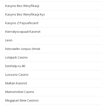
Kasyno Bez Weryfikacji
Kasyno Bez Weryfikacji Kyc
Kasyno Z Paysafecard
Kierrätysvapaat Kasinot
Leon
listcrawler corpus christi
LolaJack Casino
lotohelp.ru 80
Lussurio Casino
Maltan Kasinot
Mamzinobet Casino
Megapari New Casinos