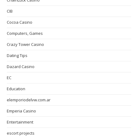
ChainLuck Casino
CIB
Cocoa Casino
Computers, Games
Crazy Tower Сasino
Dating Tips
Dazard Casino
EC
Education
elemporiodelvw.com.ar
Emperia Casino
Entertainment
escort projects