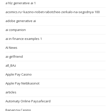
a16z generative ai 1
acomics.ru~kazino-riobet-rabotchee-zerkalo-na-segodnya 100
adobe generative ai
ai companion
ai in finance examples 1
AI News
ai-girlfriend
all_BAz
Apple Pay Casino
Apple Pay Nettikasinot
articles
Automaty Online Paysafecard
Bananzia Casino