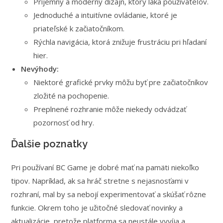
Príjemný a moderný dizajn, ktorý láka používateľov.
Jednoduché a intuitívne ovládanie, ktoré je
priateľské k začiatočníkom.
Rýchla navigácia, ktorá znižuje frustráciu pri hľadaní
hier.
Nevýhody:
Niektoré grafické prvky môžu byť pre začiatočníkov
zložité na pochopenie.
Preplnené rozhranie môže niekedy odvádzať
pozornosť od hry.
Ďalšie poznatky
Pri používaní BC Game je dobré mať na pamäti niekoľko
tipov. Napríklad, ak sa hráč stretne s nejasnosťami v
rozhraní, mal by sa nebojí experimentovať a skúšať rôzne
funkcie. Okrem toho je užitočné sledovať novinky a
aktualizácie, pretože platforma sa neustále vyvíja a