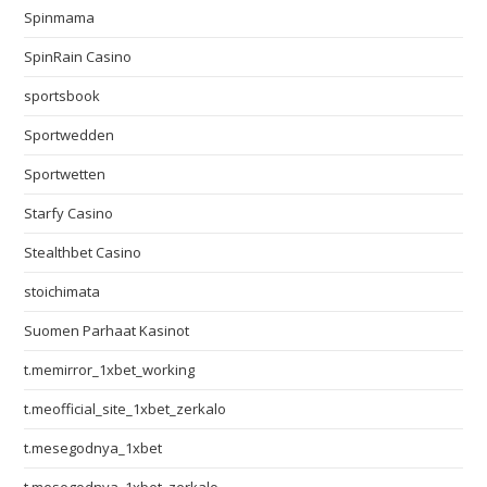
Spinmama
SpinRain Casino
sportsbook
Sportwedden
Sportwetten
Starfy Casino
Stealthbet Casino
stoichimata
Suomen Parhaat Kasinot
t.memirror_1xbet_working
t.meofficial_site_1xbet_zerkalo
t.mesegodnya_1xbet