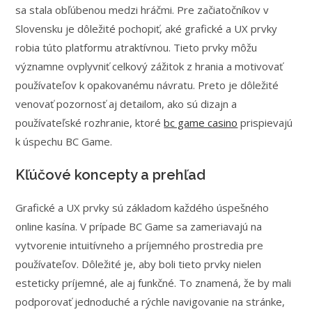
sa stala obľúbenou medzi hráčmi. Pre začiatočníkov v
Slovensku je dôležité pochopiť, aké grafické a UX prvky
robia túto platformu atraktívnou. Tieto prvky môžu
významne ovplyvniť celkový zážitok z hrania a motivovať
používateľov k opakovanému návratu. Preto je dôležité
venovať pozornosť aj detailom, ako sú dizajn a
používateľské rozhranie, ktoré
bc game casino
prispievajú
k úspechu BC Game.
Kľúčové koncepty a prehľad
Grafické a UX prvky sú základom každého úspešného
online kasína. V prípade BC Game sa zameriavajú na
vytvorenie intuitívneho a príjemného prostredia pre
používateľov. Dôležité je, aby boli tieto prvky nielen
esteticky príjemné, ale aj funkčné. To znamená, že by mali
podporovať jednoduché a rýchle navigovanie na stránke,