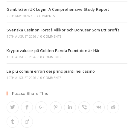
GambleZen UK Login: A Comprehensive Study Report
20TH MAY 2026
/
0 COMMENTS
Svenska Casinon Förstå Villkor och Bonusar Som Ett proffs
10TH AUGUST 2026
/
0 COMMENTS
Kryptovalutor på Golden Panda Framtiden är Här
10TH AUGUST 2026
/
0 COMMENTS
Le più comuni errori dei principianti nei casinò
10TH AUGUST 2026
/
0 COMMENTS
Please Share This