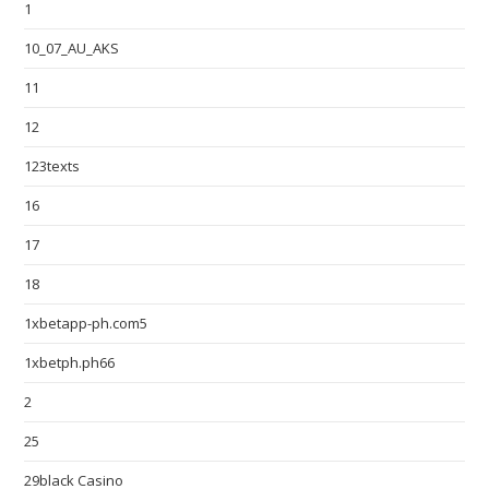
1
10_07_AU_AKS
11
12
123texts
16
17
18
1xbetapp-ph.com5
1xbetph.ph66
2
25
29black Casino