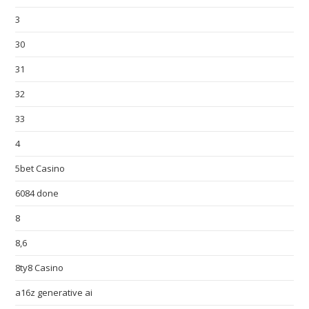
3
30
31
32
33
4
5bet Casino
6084 done
8
8,6
8ty8 Casino
a16z generative ai